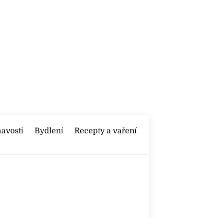
mavosti
Bydlení
Recepty a vaření