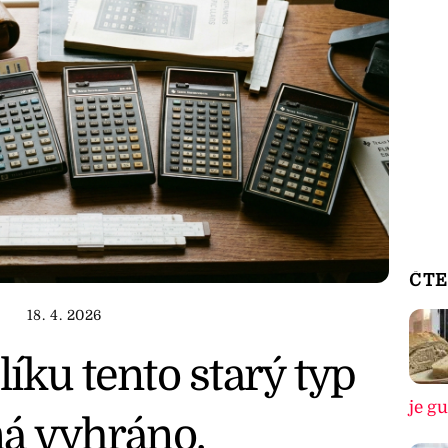
ČTE
18. 4. 2026
íku tento starý typ
je g
má vyhráno.