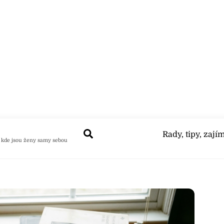
Search
Rady, tipy, zají
 kde jsou ženy samy sebou