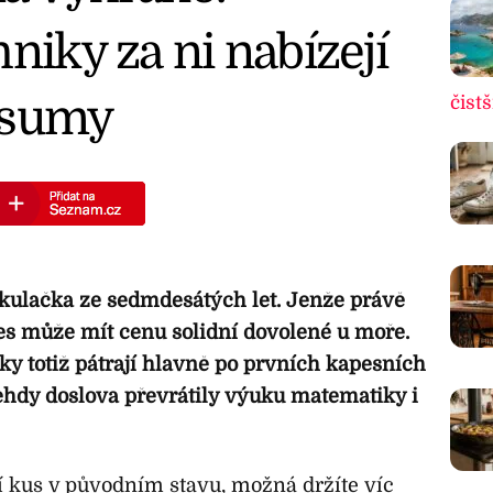
niky za ni nabízejí
 sumy
čistš
kulačka ze sedmdesátých let. Jenže právě
es může mít cenu solidní dovolené u moře.
iky totiž pátrají hlavně po prvních kapesních
hdy doslova převrátily výuku matematiky i
 kus v původním stavu, možná držíte víc