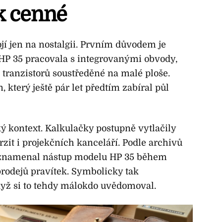
k cenné
ojí jen na nostalgii. Prvním důvodem je
HP 35 pracovala s integrovanými obvody,
e tranzistorů soustředěné na malé ploše.
 který ještě pár let předtím zabíral půl
ý kontext. Kalkulačky postupně vytlačily
rzit i projekčních kanceláří. Podle archivů
 znamenal nástup modelu HP 35 během
prodejů pravítek. Symbolicky tak
 když si to tehdy málokdo uvědomoval.