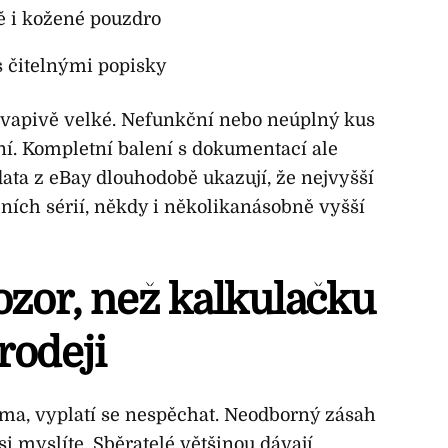
ě i kožené pouzdro
s čitelnými popisky
kvapivě velké. Nefunkční nebo neúplný kus
í. Kompletní balení s dokumentací ale
ata z eBay dlouhodobě ukazují, že nejvyšší
ních sérií, někdy i několikanásobně vyšší
pozor, než kalkulačku
rodeji
oma, vyplatí se nespěchat. Neodborný zásah
si myslíte. Sběratelé většinou dávají