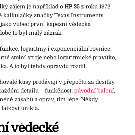
elký zájem je například o
HP 35
z roku 1972
é kalkulačky značky Texas Instruments.
jako vůbec první kapesní vědecká
době to byl malý zázrak.
funkce, logaritmy i exponenciální rovnice.
rné stolní stroje nebo logaritmické pravítko,
ka. A to byl tehdy opravdu rozdíl.
hovalé kusy prodávají v přepočtu za desítky
 každém detailu – funkčnost,
původní balení
,
méně zásahů a oprav, tím lépe. Někdy
 laikovi unikla.
ní vědecké