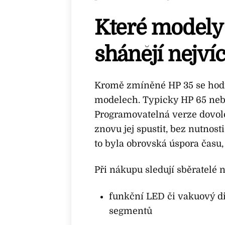
Které modely 
shánějí nejví
Kromě zmíněné HP 35 se hod
modelech. Typicky HP 65 neb
Programovatelná verze dovolo
znovu jej spustit, bez nutnos
to byla obrovská úspora času,
Při nákupu sledují sběratelé n
funkční LED či vakuový di
segmentů