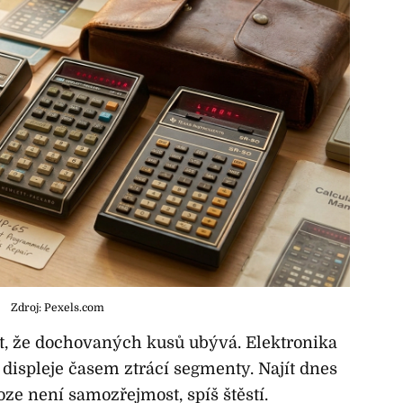
Zdroj: Pexels.com
t, že dochovaných kusů ubývá. Elektronika
a displeje časem ztrácí segmenty. Najít dnes
oze není samozřejmost, spíš štěstí.