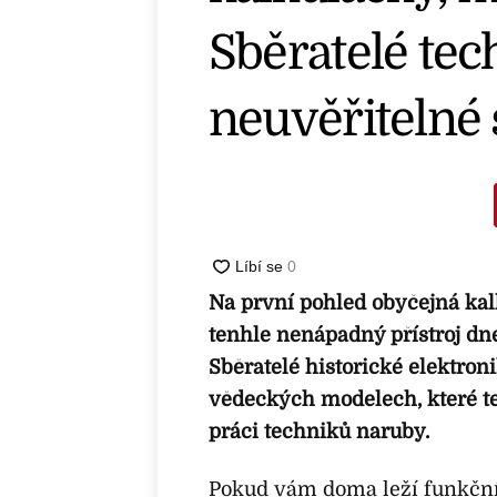
Sběratelé tech
neuvěřitelné
Na první pohled obyčejná kal
tenhle nenápadný přístroj dn
Sběratelé historické elektron
vědeckých modelech, které te
práci techniků naruby.
Pokud vám doma leží funkční