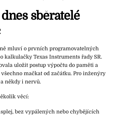
dnes sběratelé
c
ně mluví o prvních programovatelných
o kalkulačky Texas Instruments řady SR.
vala uložit postup výpočtu do paměti a
ti všechno mačkat od začátku. Pro inženýry
 a někdy i nervů.
ěkolik věcí:
splej, bez vypálených nebo chybějících