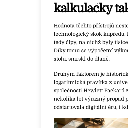
kalkulačky ta
Hodnota těchto přístrojů nest
technologický skok kupředu. 
tedy čipy, na nichž byly tisíc
Díky tomu se výpočetní výkon,
stolu, smrskl do dlaně.
Druhým faktorem je historick
logaritmická pravítka z unive
společnosti Hewlett Packard
několika let výrazný propad 
odstartovala digitální éru, i