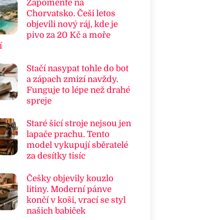
Zapomeňte na
Chorvatsko. Češi letos
objevili nový ráj, kde je
pivo za 20 Kč a moře
í
Stačí nasypat tohle do bot
a zápach zmizí navždy.
Funguje to lépe než drahé
spreje
Staré šicí stroje nejsou jen
lapače prachu. Tento
model vykupují sběratelé
za desítky tisíc
Češky objevily kouzlo
litiny. Moderní pánve
končí v koši, vrací se styl
našich babiček