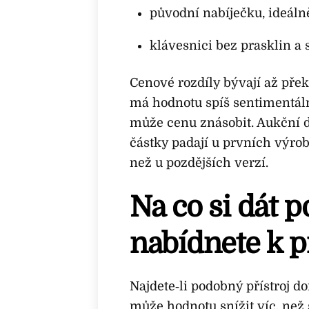
původní nabíječku, ideáln
klávesnici bez prasklin a 
Cenové rozdíly bývají až pře
má hodnotu spíš sentimentáln
může cenu znásobit. Aukční d
částky padají u prvních výrob
než u pozdějších verzí.
Na co si dát 
nabídnete k p
Najdete‑li podobný přístroj d
může hodnotu snížit víc, než 