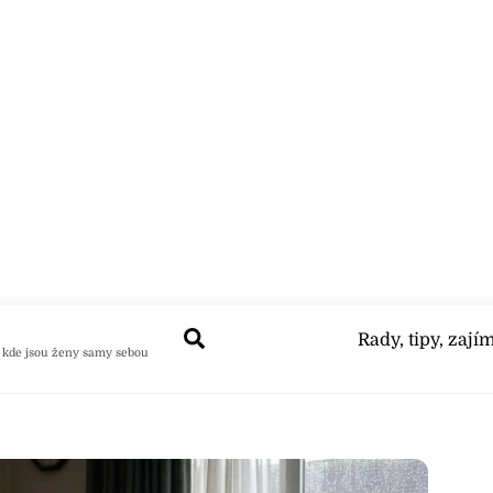
Search
Rady, tipy, zají
 kde jsou ženy samy sebou