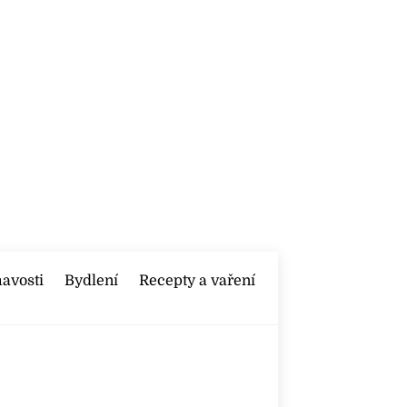
mavosti
Bydlení
Recepty a vaření