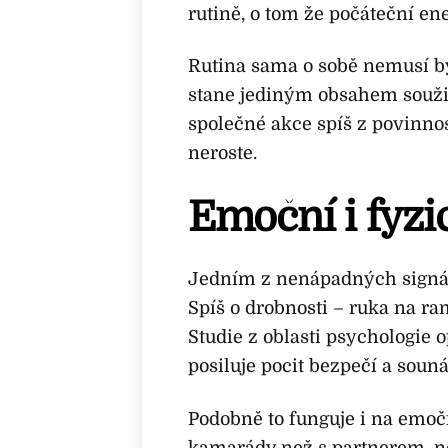
rutině, o tom že počáteční ene
Rutina sama o sobě nemusí být
stane jediným obsahem soužit
společné akce spíš z povinnos
neroste.
Emoční i fyzi
Jedním z nenápadných signálů
Spíš o drobnosti – ruka na ra
Studie z oblasti psychologie 
posiluje pocit bezpečí a sounál
Podobně to funguje i na emoční
kamarády než s partnerem, n