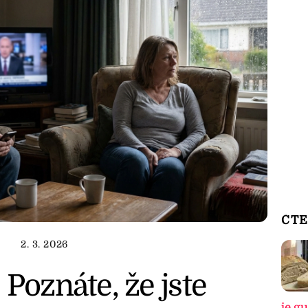
ČTE
2. 3. 2026
 Poznáte, že jste
je g