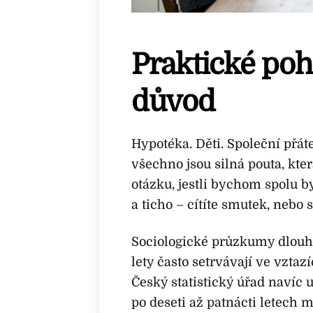
Praktické poh
důvod
Hypotéka. Děti. Společní přát
všechno jsou silná pouta, kte
otázku, jestli bychom spolu by
a ticho – cítíte smutek, neb
Sociologické průzkumy dlouhod
lety často setrvávají ve vzt
Český statistický úřad navíc 
po deseti až patnácti letech 