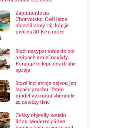
Zapomeňte na
Chorvatsko. Češi letos
objevili nový ráj, kde je
pivo za 20 Kč a moře
í
Stačí nasypat tohle do bot
a zápach zmizí navždy.
Funguje to lépe než drahé
spreje
Staré šicí stroje nejsou jen
lapače prachu. Tento
model vykupují sběratelé
za desítky tisíc
Češky objevily kouzlo
litiny. Moderní pánve
končí v koši, vrací se styl