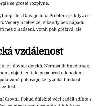
rgie se prostě rozplyne.
 nepřítel. Dává jistotu. Problém je, když se
í. Večery u televize, víkendy bez nápadu,
ti než z nadšení. Vztah pak přežívá, ale
cká vzdálenost
 je i úbytek doteků. Nemusí jít hned o sex.
meni, objetí jen tak, pusa před odchodem.
opakovaně potvrzují, že fyzická blízkost
ežitosti.
 úrovni. Pokud důležité věci raději sdílíte s
ěco se mezi vámi posunulo. A když vás