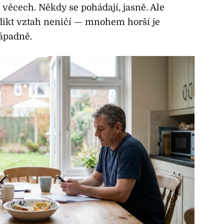
věcech. Někdy se pohádají, jasně. Ale
likt vztah neničí — mnohem horší je
nápadně.