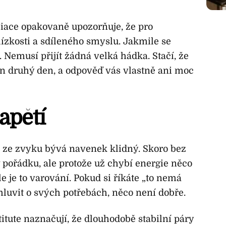
iace opakovaně upozorňuje, že pro
blízkosti a sdíleného smyslu. Jakmile se
. Nemusí přijít žádná velká hádka. Stačí, že
ten druhý den, a odpověď vás vlastně ani moc
apětí
 ze zvyku bývá navenek klidný. Skoro bez
 v pořádku, ale protože už chybí energie něco
le je to varování. Pokud si říkáte „to nemá
luvit o svých potřebách, něco není dobře.
tute naznačují, že dlouhodobě stabilní páry