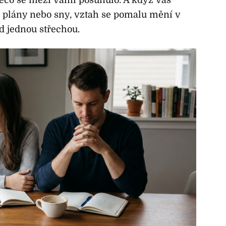
, plány nebo sny, vztah se pomalu mění v
od jednou střechou.