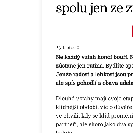
spolu jen ze 
Ne každý vztah končí bouří. Ně
zůstane jen rutina. Bydlíte sp
Jenže radost a lehkost jsou pr
ale spíš pohodlí a obava udě
Dlouhé vztahy mají svoje etap
klidnější období, víc o důvěře
ve chvíli, kdy se klid proměn
partneři, ale skoro jako dva sp