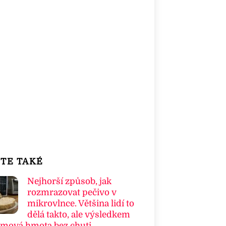
TE TAKÉ
Nejhorší způsob, jak
rozmrazovat pečivo v
mikrovlnce. Většina lidí to
dělá takto, ale výsledkem
umová hmota bez chuti