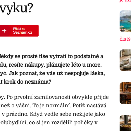
zvyku?
čistš
kdy se prostě tiše vytratí to podstatné a
olu, řešíte nákupy, plánujete léto u moře.
yč. Jak poznat, že vás už nespojuje láska,
lat krok do neznáma?
y. Po prvotní zamilovanosti obvykle přijde
 než o vášni. To je normální. Potíž nastává
í v prázdno. Když vedle sebe nežijete jako
olubydlící, co si jen rozdělili poličky v