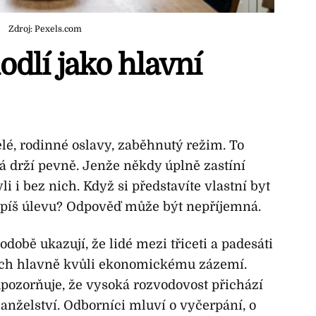
Zdroj: Pexels.com
odlí jako hlavní
elé, rodinné oslavy, zaběhnutý režim. To
rá drží pevně. Jenže někdy úplně zastíní
li i bez nich. Když si představíte vlastní byt
o spíš úlevu? Odpověď může být nepříjemná.
obě ukazují, že lidé mezi třiceti a padesáti
azích hlavně kvůli ekonomickému zázemí.
upozorňuje, že vysoká rozvodovost přichází
manželství. Odborníci mluví o vyčerpání, o