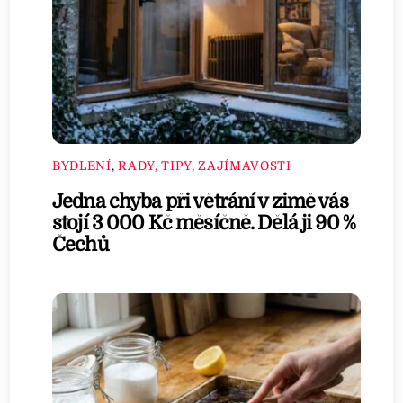
BYDLENÍ
,
RADY, TIPY, ZAJÍMAVOSTI
Jedna chyba při větrání v zimě vás
stojí 3 000 Kč měsíčně. Dělá ji 90 %
Čechů