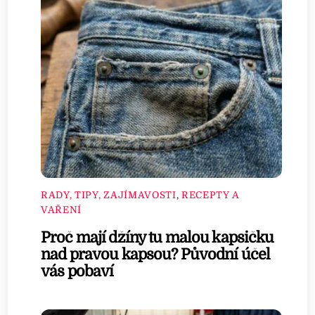
RADY, TIPY, ZAJÍMAVOSTI
,
RECEPTY A
VAŘENÍ
Proč mají džíny tu malou kapsičku
nad pravou kapsou? Původní účel
vás pobaví