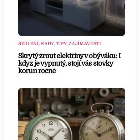
BYDLENÍ
,
RADY, TIPY, ZAJÍMAVOSTI
Skrytý žrout elektřiny v obýváku: I
když je vypnutý, stojí vás stovky
korun ročně