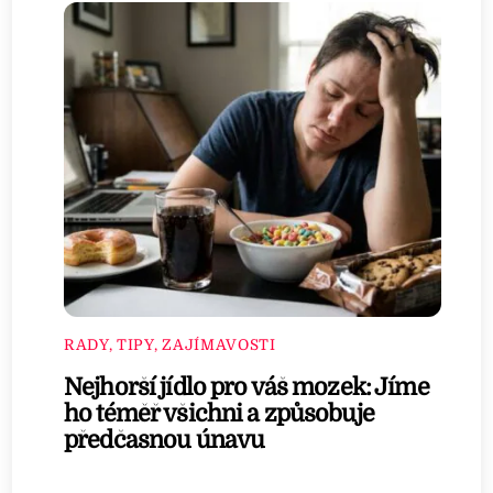
RADY, TIPY, ZAJÍMAVOSTI
Nejhorší jídlo pro váš mozek: Jíme
ho téměř všichni a způsobuje
předčasnou únavu