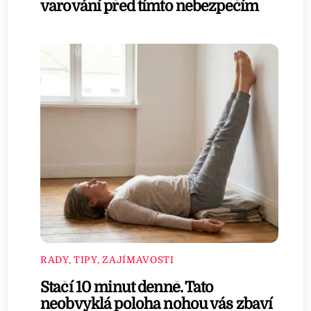
varování před tímto nebezpečím
RADY, TIPY, ZAJÍMAVOSTI
Stačí 10 minut denně. Tato
neobvyklá poloha nohou vás zbaví