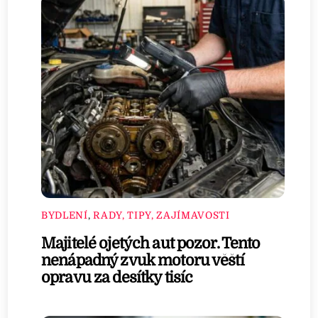
BYDLENÍ
,
RADY, TIPY, ZAJÍMAVOSTI
Majitelé ojetých aut pozor. Tento
nenápadný zvuk motoru věští
opravu za desítky tisíc