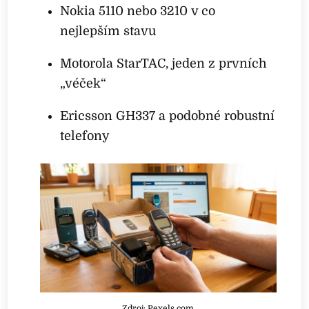
Nokia 5110 nebo 3210 v co
nejlepším stavu
Motorola StarTAC, jeden z prvních
„véček“
Ericsson GH337 a podobné robustní
telefony
Zdroj: Pexels.com