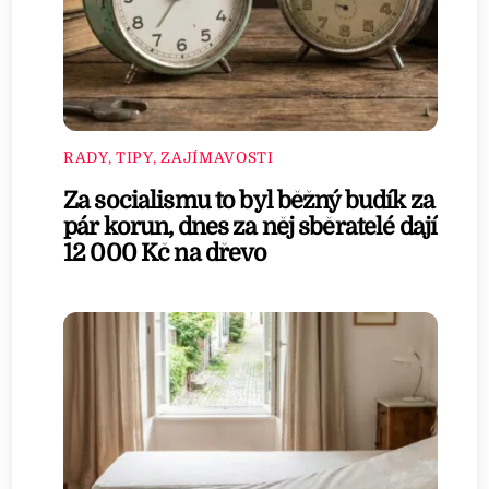
RADY, TIPY, ZAJÍMAVOSTI
Za socialismu to byl běžný budík za
pár korun, dnes za něj sběratelé dají
12 000 Kč na dřevo