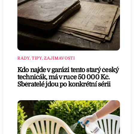
RADY, TIPY, ZAJÍMAVOSTI
Kdo najde v garáži tento starý český
techničák, má v ruce 50 000 Kč.
Sběratelé jdou po konkrétní sérii