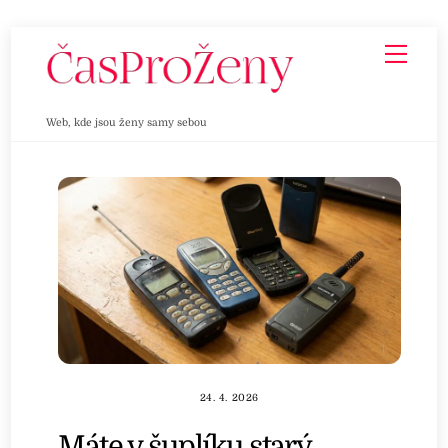
Skip
Men
to
content
Web, kde jsou ženy samy sebou
24. 4. 2026
Máte v šuplíku starý