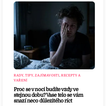
RADY, TIPY, ZAJÍMAVOSTI
,
RECEPTY A
VAŘENÍ
Proč se v noci budíte vždy ve
stejnou dobu? Vaše tělo se vám
snaží něco důležitého říct