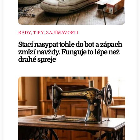
RADY, TIPY, ZAJÍMAVOSTI
Stačí nasypat tohle do bot a zápach
zmizí navždy. Funguje to lépe než
drahé spreje