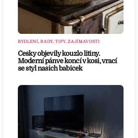
BYDLENÍ
,
RADY, TIPY, ZAJÍMAVOSTI
Češky objevily kouzlo litiny.
Moderní pánve končí v koši, vrací
se styl našich babiček