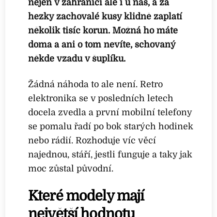
nejen v zahraničí ale i u nás, a za
hezky zachovalé kusy klidně zaplatí
několik tisíc korun. Možná ho máte
doma a ani o tom nevíte, schovaný
někde vzadu v šuplíku.
Žádná náhoda to ale není. Retro
elektronika se v posledních letech
docela zvedla a první mobilní telefony
se pomalu řadí po bok starých hodinek
nebo rádií. Rozhoduje víc věcí
najednou, stáří, jestli funguje a taky jak
moc zůstal původní.
Které modely mají
největší hodnotu