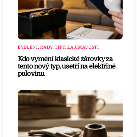
BYDLENÍ
,
RADY, TIPY, ZAJÍMAVOSTI
Kdo vymění klasické žárovky za
tento nový typ, ušetří na elektřině
polovinu