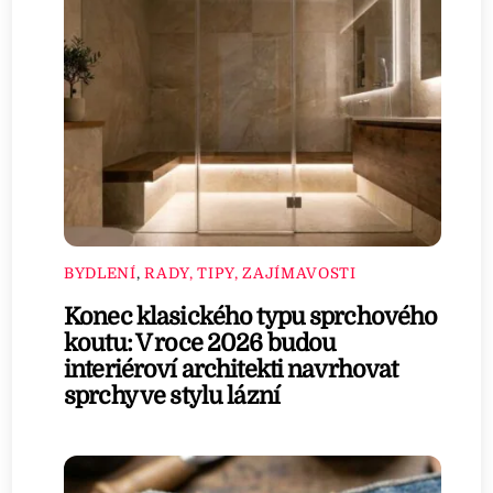
BYDLENÍ
,
RADY, TIPY, ZAJÍMAVOSTI
Konec klasického typu sprchového
koutu: V roce 2026 budou
interiéroví architekti navrhovat
sprchy ve stylu lázní