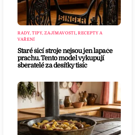
RADY, TIPY, ZAJÍMAVOSTI
,
RECEPTY A
VAŘENÍ
Staré šicí stroje nejsou jen lapače
prachu. Tento model vykupují
sběratelé za desítky tisíc