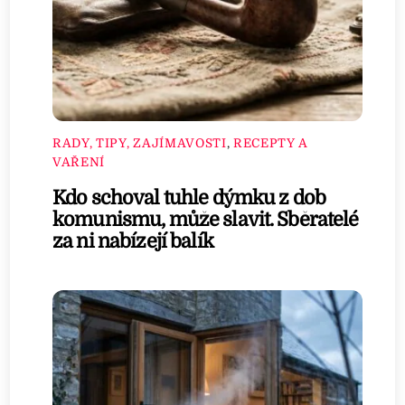
RADY, TIPY, ZAJÍMAVOSTI
,
RECEPTY A
VAŘENÍ
Kdo schoval tuhle dýmku z dob
komunismu, může slavit. Sběratelé
za ni nabízejí balík