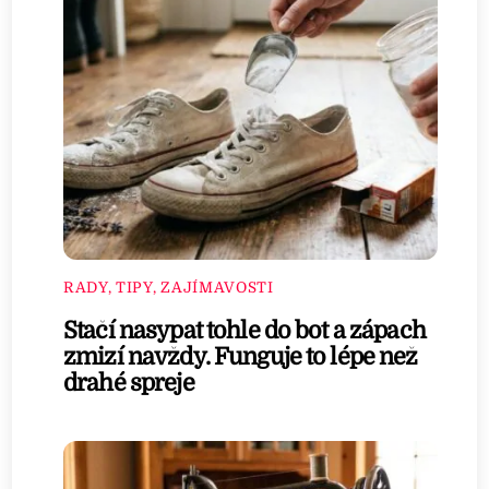
RADY, TIPY, ZAJÍMAVOSTI
Stačí nasypat tohle do bot a zápach
zmizí navždy. Funguje to lépe než
drahé spreje