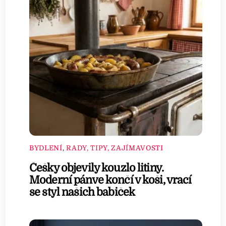
BYDLENÍ
,
RADY, TIPY, ZAJÍMAVOSTI
Češky objevily kouzlo litiny.
Moderní pánve končí v koši, vrací
se styl našich babiček