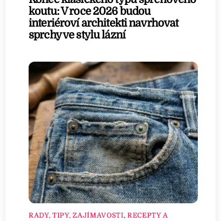
koutu: V roce 2026 budou
interiéroví architekti navrhovat
sprchy ve stylu lázní
RADY, TIPY, ZAJÍMAVOSTI
,
RECEPTY A