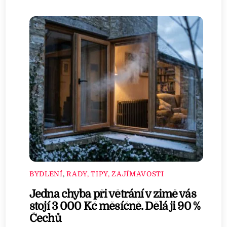
BYDLENÍ
,
RADY, TIPY, ZAJÍMAVOSTI
Jedna chyba při větrání v zimě vás
stojí 3 000 Kč měsíčně. Dělá ji 90 %
Čechů