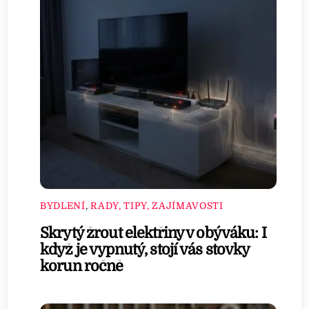
BYDLENÍ
,
RADY, TIPY, ZAJÍMAVOSTI
Skrytý žrout elektřiny v obýváku: I
když je vypnutý, stojí vás stovky
korun ročně