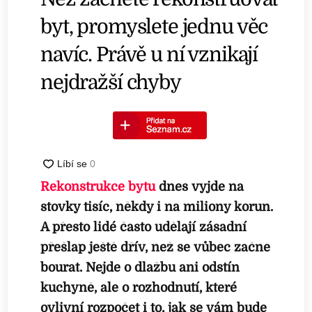
byt, promyslete jednu věc
navíc. Právě u ní vznikají
nejdražší chyby
Rekonstrukce bytu
dnes vyjde na
stovky tisíc, někdy i na miliony korun.
A přesto lidé často udělají zásadní
přešlap ještě dřív, než se vůbec začne
bourat. Nejde o dlažbu ani odstín
kuchyně, ale o rozhodnutí, které
ovlivní rozpočet i to, jak se vám bude