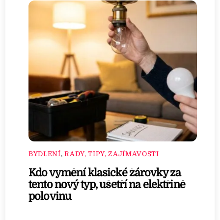
BYDLENÍ
,
RADY, TIPY, ZAJÍMAVOSTI
Kdo vymění klasické žárovky za
tento nový typ, ušetří na elektřině
polovinu