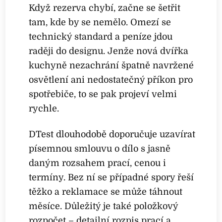
Když rezerva chybí, začne se šetřit
tam, kde by se nemělo. Omezí se
technický standard a peníze jdou
raději do designu. Jenže nová dvířka
kuchyně nezachrání špatně navržené
osvětlení ani nedostatečný příkon pro
spotřebiče, to se pak projeví velmi
rychle.
DTest dlouhodobě doporučuje uzavírat
písemnou smlouvu o dílo s jasně
daným rozsahem prací, cenou i
termíny. Bez ní se případné spory řeší
těžko a reklamace se může táhnout
měsíce. Důležitý je také položkový
rozpočet – detailní rozpis prací a