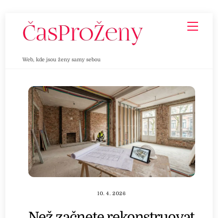
Skip
Men
to
content
Web, kde jsou ženy samy sebou
10. 4. 2026
Než začnete rekonstruovat