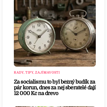
RADY, TIPY, ZAJÍMAVOSTI
Za socialismu to byl běžný budík za
pár korun, dnes za něj sběratelé dají
12 000 Kč na dřevo