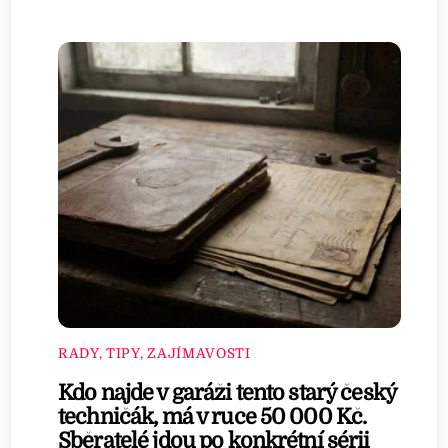
RADY, TIPY, ZAJÍMAVOSTI
Kdo najde v garáži tento starý český
techničák, má v ruce 50 000 Kč.
Sběratelé jdou po konkrétní sérii