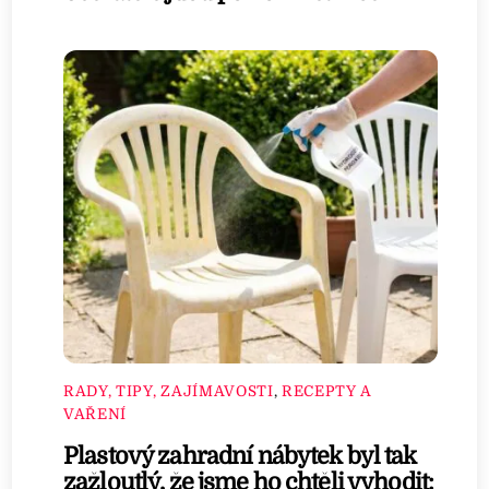
RADY, TIPY, ZAJÍMAVOSTI
,
RECEPTY A
VAŘENÍ
Plastový zahradní nábytek byl tak
zažloutlý, že jsme ho chtěli vyhodit: