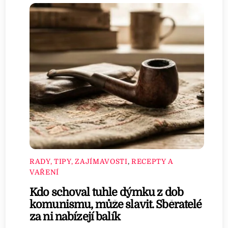
RADY, TIPY, ZAJÍMAVOSTI
,
RECEPTY A
VAŘENÍ
Kdo schoval tuhle dýmku z dob
komunismu, může slavit. Sběratelé
za ni nabízejí balík