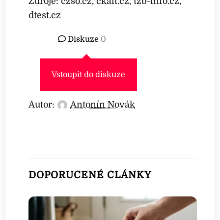
Zdroje: czso.cz, ckait.cz, tzb-info.cz,
dtest.cz
Diskuze
0
Vstoupit do diskuze
Autor:
Antonín Novák
DOPORUČENÉ ČLÁNKY