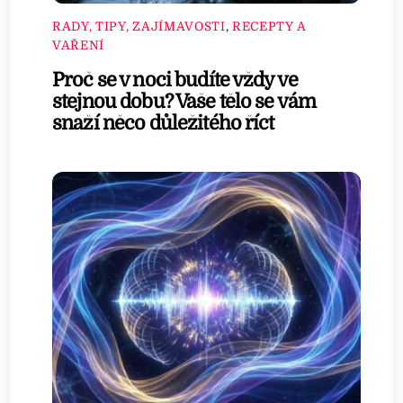
RADY, TIPY, ZAJÍMAVOSTI
,
RECEPTY A
VAŘENÍ
Proč se v noci budíte vždy ve
stejnou dobu? Vaše tělo se vám
snaží něco důležitého říct