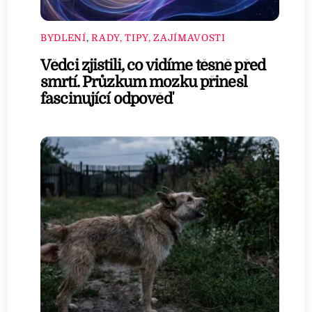
BYDLENÍ
,
RADY, TIPY, ZAJÍMAVOSTI
Vědci zjistili, co vidíme těsně před
smrtí. Průzkum mozku přinesl
fascinující odpověď