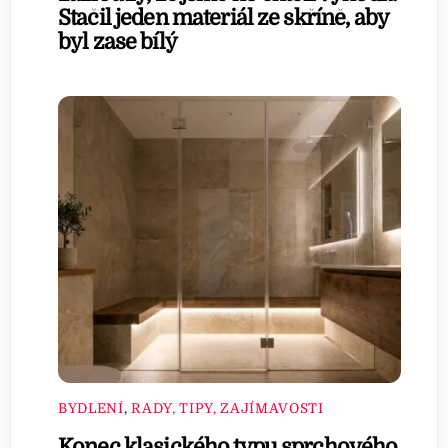
Stačil jeden materiál ze skříně, aby
byl zase bílý
BYDLENÍ
,
RADY, TIPY, ZAJÍMAVOSTI
Konec klasického typu sprchového