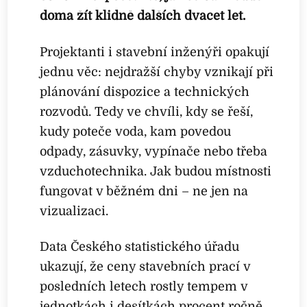
doma žít klidně dalších dvacet let.
Projektanti i stavební inženýři opakují
jednu věc: nejdražší chyby vznikají při
plánování dispozice a technických
rozvodů. Tedy ve chvíli, kdy se řeší,
kudy poteče voda, kam povedou
odpady, zásuvky, vypínače nebo třeba
vzduchotechnika. Jak budou místnosti
fungovat v běžném dni – ne jen na
vizualizaci.
Data Českého statistického úřadu
ukazují, že ceny stavebních prací v
posledních letech rostly tempem v
jednotkách i desítkách procent ročně.