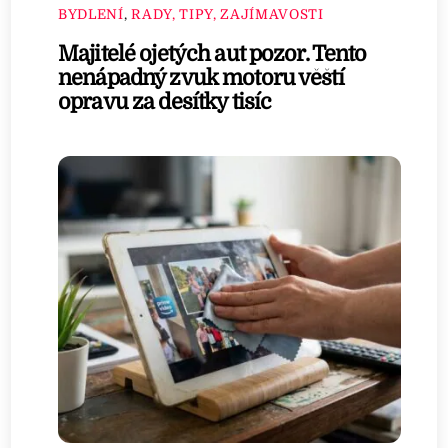
BYDLENÍ
,
RADY, TIPY, ZAJÍMAVOSTI
Majitelé ojetých aut pozor. Tento
nenápadný zvuk motoru věští
opravu za desítky tisíc