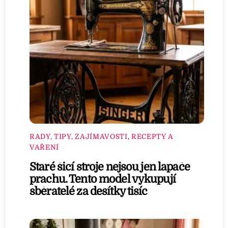
RADY, TIPY, ZAJÍMAVOSTI
,
RECEPTY A
VAŘENÍ
Staré šicí stroje nejsou jen lapače
prachu. Tento model vykupují
sběratelé za desítky tisíc