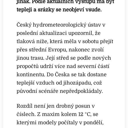
jinak. Podle aktuálních výstupů má být
tepleji a srážky se neobjeví všude.
Český hydrometeorologický ústav v
poslední aktualizaci upozornil, že
tlaková níže, která měla v sobotu přejít
přes střední Evropu, nakonec zvolí
jinou trasu. Její střed se podle nových
propočtů udrží více nad severní částí
kontinentu. Do Česka se tak dostane
teplejší vzduch od jihozápadu, což
původní scénáře nepředpokládaly.
Rozdíl není jen drobný posun v
číslech. Z maxim kolem 12 °C, se
kterými modely počítaly v pondělí,