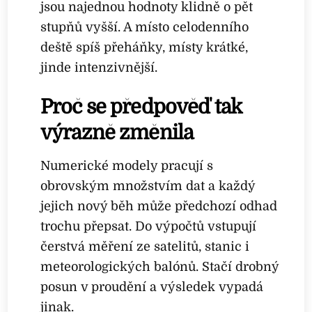
jsou najednou hodnoty klidně o pět
stupňů vyšší. A místo celodenního
deště spíš přeháňky, místy krátké,
jinde intenzivnější.
Proč se předpověď tak
výrazně změnila
Numerické modely pracují s
obrovským množstvím dat a každý
jejich nový běh může předchozí odhad
trochu přepsat. Do výpočtů vstupují
čerstvá měření ze satelitů, stanic i
meteorologických balónů. Stačí drobný
posun v proudění a výsledek vypadá
jinak.