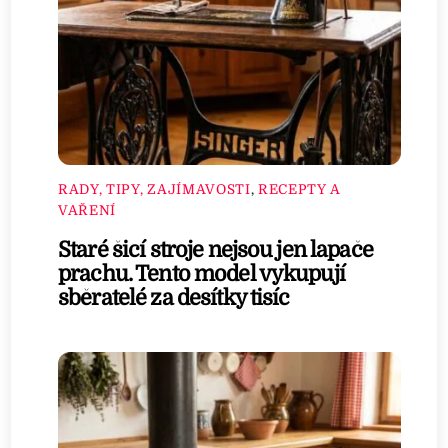
RADY, TIPY, ZAJÍMAVOSTI
,
RECEPTY A
VAŘENÍ
Staré šicí stroje nejsou jen lapače
prachu. Tento model vykupují
sběratelé za desítky tisíc