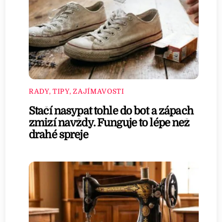
RADY, TIPY, ZAJÍMAVOSTI
Stačí nasypat tohle do bot a zápach
zmizí navždy. Funguje to lépe než
drahé spreje