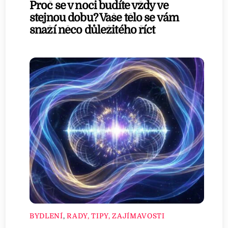
Proč se v noci budíte vždy ve
stejnou dobu? Vaše tělo se vám
snaží něco důležitého říct
BYDLENÍ
,
RADY, TIPY, ZAJÍMAVOSTI