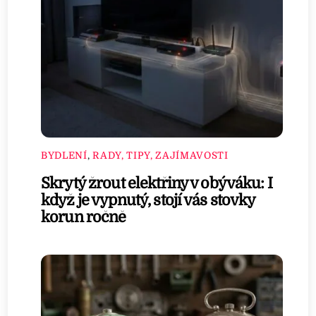
BYDLENÍ
,
RADY, TIPY, ZAJÍMAVOSTI
Skrytý žrout elektřiny v obýváku: I
když je vypnutý, stojí vás stovky
korun ročně