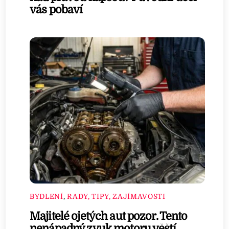
vás pobaví
BYDLENÍ
,
RADY, TIPY, ZAJÍMAVOSTI
Majitelé ojetých aut pozor. Tento
nenápadný zvuk motoru věští