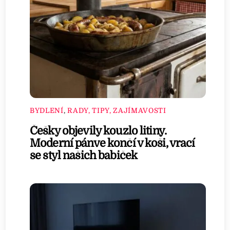
BYDLENÍ
,
RADY, TIPY, ZAJÍMAVOSTI
Češky objevily kouzlo litiny.
Moderní pánve končí v koši, vrací
se styl našich babiček