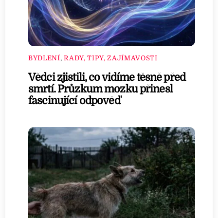
BYDLENÍ
,
RADY, TIPY, ZAJÍMAVOSTI
Vědci zjistili, co vidíme těsně před
smrtí. Průzkum mozku přinesl
fascinující odpověď