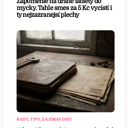
Zapomeňte na drahé tablety do
myčky. Tahle směs za 5 Kč vyčistí i
ty nejzažranější plechy
RADY, TIPY, ZAJÍMAVOSTI