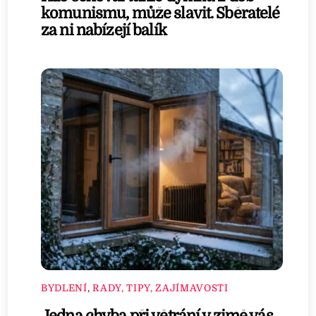
komunismu, může slavit. Sběratelé
za ni nabízejí balík
BYDLENÍ
,
RADY, TIPY, ZAJÍMAVOSTI
Jedna chyba při větrání v zimě vás