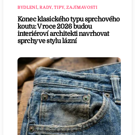
BYDLENÍ
,
RADY, TIPY, ZAJÍMAVOSTI
Konec klasického typu sprchového
koutu: V roce 2026 budou
interiéroví architekti navrhovat
sprchy ve stylu lázní