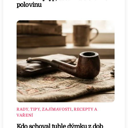
polovinu
RADY, TIPY, ZAJÍMAVOSTI
,
RECEPTY A
VAŘENÍ
Kdo schoval tuhle dýmku z dob