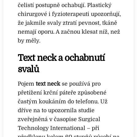
čelistí postupně ochabují. Plastický
chirurgové i fyzioterapeuti upozorňují,
že jakmile svaly ztratí pevnost, tkáně
nemají oporu. A začnou klesat níž, než
by měly.
Text neck a ochabnutí
svalů
Pojem
text neck
se používá pro
přetížení krční páteře způsobené
častým koukáním do telefonu. Už
dříve na to upozornila studie
zveřejněná v časopise Surgical
Technology International – při
předklonu kolem 60 stupňů působí na