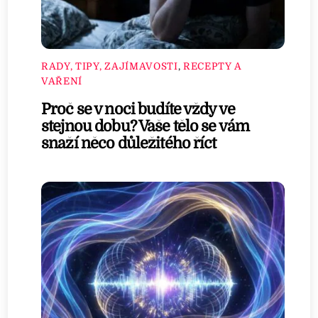
RADY, TIPY, ZAJÍMAVOSTI
,
RECEPTY A
VAŘENÍ
Proč se v noci budíte vždy ve
stejnou dobu? Vaše tělo se vám
snaží něco důležitého říct