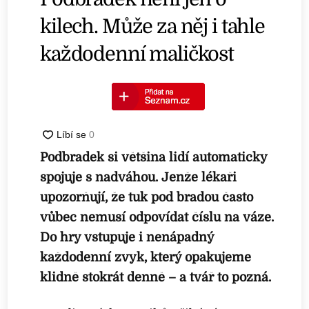
kilech. Může za něj i tahle
každodenní maličkost
Podbradek si většina lidí automaticky
spojuje s nadváhou. Jenže lékaři
upozorňují, že tuk pod bradou často
vůbec nemusí odpovídat číslu na váze.
Do hry vstupuje i nenápadný
každodenní zvyk, který opakujeme
klidně stokrát denně – a tvář to pozná.