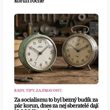
korun ročně
RADY, TIPY, ZAJÍMAVOSTI
Za socialismu to byl běžný budík za
pár korun, dnes za něj sběratelé dají