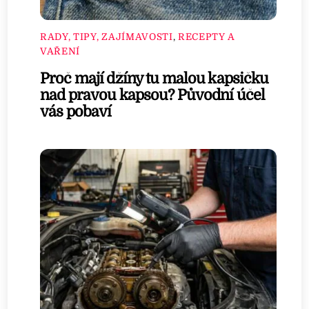
RADY, TIPY, ZAJÍMAVOSTI
,
RECEPTY A
VAŘENÍ
Proč mají džíny tu malou kapsičku
nad pravou kapsou? Původní účel
vás pobaví