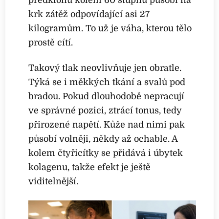
krk zátěž odpovídající asi 27
kilogramům. To už je váha, kterou tělo
prostě cítí.
Takový tlak neovlivňuje jen obratle.
Týká se i měkkých tkání a svalů pod
bradou. Pokud dlouhodobě nepracují
ve správné pozici, ztrácí tonus, tedy
přirozené napětí. Kůže nad nimi pak
působí volněji, někdy až ochable. A
kolem čtyřicítky se přidává i úbytek
kolagenu, takže efekt je ještě
viditelnější.