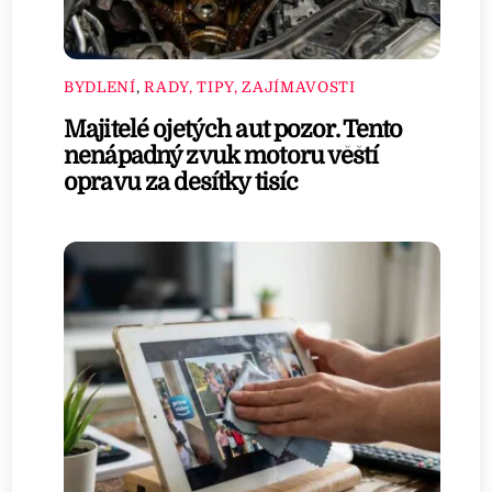
BYDLENÍ
,
RADY, TIPY, ZAJÍMAVOSTI
Majitelé ojetých aut pozor. Tento
nenápadný zvuk motoru věští
opravu za desítky tisíc