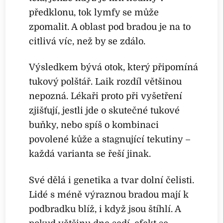
předklonu, tok lymfy se může
zpomalit. A oblast pod bradou je na to
citlivá víc, než by se zdálo.
Výsledkem bývá otok, který připomíná
tukový polštář. Laik rozdíl většinou
nepozná. Lékaři proto při vyšetření
zjišťují, jestli jde o skutečné tukové
buňky, nebo spíš o kombinaci
povolené kůže a stagnující tekutiny –
každá varianta se řeší jinak.
Své dělá i genetika a tvar dolní čelisti.
Lidé s méně výraznou bradou mají k
podbradku blíž, i když jsou štíhlí. A