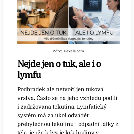
Zdroj: Pexels.com
Nejde jen o tuk, ale i o
lymfu
Podbradek ale netvoří jen tuková
vrstva. Často se na jeho vzhledu podílí
i zadržovaná tekutina. Lymfatický
systém má za úkol odvádět
přebytečnou tekutinu i odpadní látky z
těla, jenže když je krk hodiny v