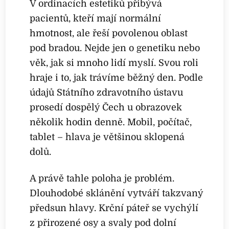
V ordinacích estetiků přibývá
pacientů, kteří mají normální
hmotnost, ale řeší povolenou oblast
pod bradou. Nejde jen o genetiku nebo
věk, jak si mnoho lidí myslí. Svou roli
hraje i to, jak trávíme běžný den. Podle
údajů Státního zdravotního ústavu
prosedí dospělý Čech u obrazovek
několik hodin denně. Mobil, počítač,
tablet – hlava je většinou sklopená
dolů.
A právě tahle poloha je problém.
Dlouhodobé sklánění vytváří takzvaný
předsun hlavy. Krční páteř se vychýlí
z přirozené osy a svaly pod dolní