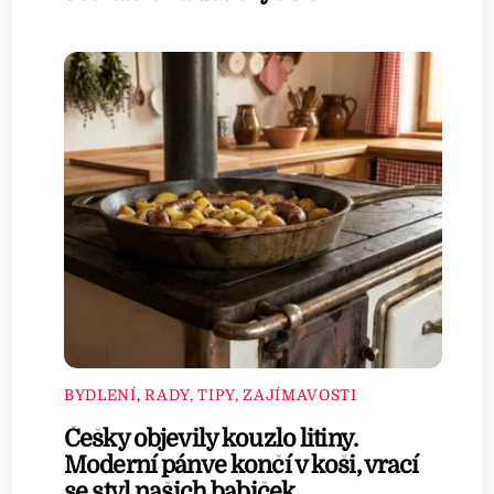
BYDLENÍ
,
RADY, TIPY, ZAJÍMAVOSTI
Češky objevily kouzlo litiny.
Moderní pánve končí v koši, vrací
se styl našich babiček