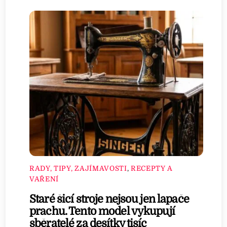
RADY, TIPY, ZAJÍMAVOSTI
,
RECEPTY A
VAŘENÍ
Staré šicí stroje nejsou jen lapače
prachu. Tento model vykupují
sběratelé za desítky tisíc