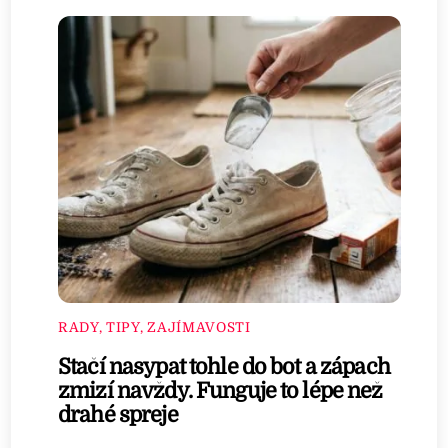
RADY, TIPY, ZAJÍMAVOSTI
Stačí nasypat tohle do bot a zápach
zmizí navždy. Funguje to lépe než
drahé spreje