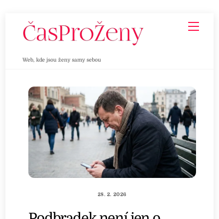
Skip
Men
to
content
Web, kde jsou ženy samy sebou
28. 2. 2026
Podbradek není jen o