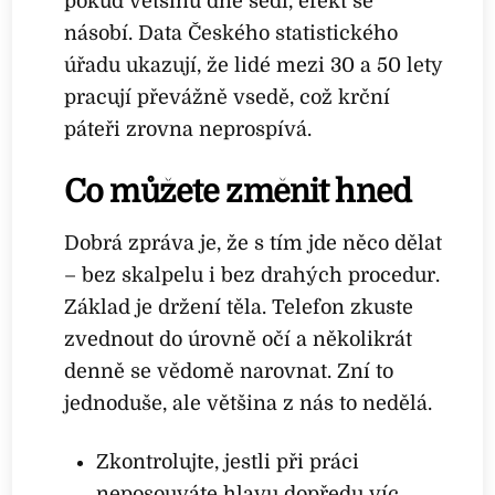
pokud většinu dne sedí, efekt se
násobí. Data Českého statistického
úřadu ukazují, že lidé mezi 30 a 50 lety
pracují převážně vsedě, což krční
páteři zrovna neprospívá.
Co můžete změnit hned
Dobrá zpráva je, že s tím jde něco dělat
– bez skalpelu i bez drahých procedur.
Základ je držení těla. Telefon zkuste
zvednout do úrovně očí a několikrát
denně se vědomě narovnat. Zní to
jednoduše, ale většina z nás to nedělá.
Zkontrolujte, jestli při práci
neposouváte hlavu dopředu víc,