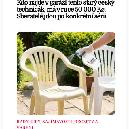
Kdo najde v garáži tento starý český
techničák, má v ruce 50 000 Kč.
Sběratelé jdou po konkrétní sérii
RADY, TIPY, ZAJÍMAVOSTI
,
RECEPTY A
VAŘENÍ