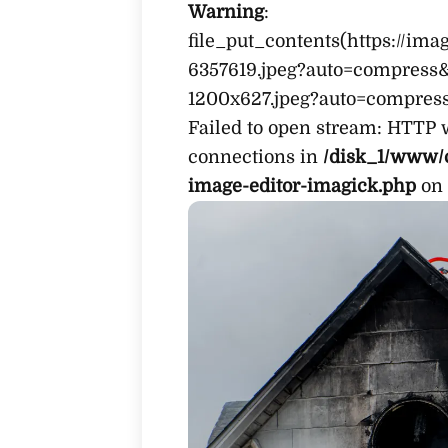
Warning
:
file_put_contents(https://im
6357619.jpeg?auto=compress
1200x627.jpeg?auto=compres
Failed to open stream: HTTP 
connections in
/disk_1/www/
image-editor-imagick.php
on 