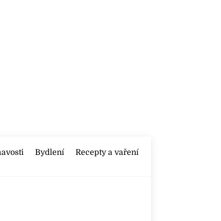
mavosti
Bydlení
Recepty a vaření