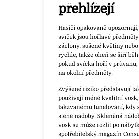
přehlížejí
Hasiči opakovaně upozorňují,
svíček jsou hořlavé předměty v
záclony, sušené květiny nebo 
rychle, takže oheň se šíří bě
pokud svíčka hoří v průvanu,
na okolní předměty.
Zvýšené riziko představují ta
používají méně kvalitní vosk,
takzvanému tunelování, kdy s
stěně nádoby. Skleněná nádob
vosk se může rozlít po nábyt
spotřebitelský magazín Consu