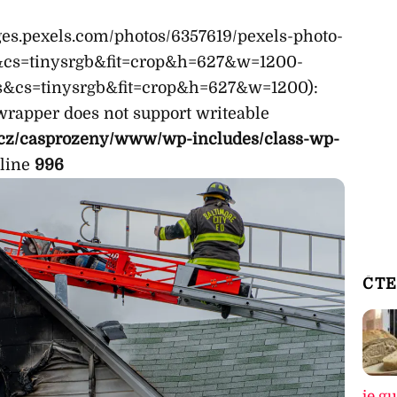
ages.pexels.com/photos/6357619/pexels-photo-
&cs=tinysrgb&fit=crop&h=627&w=1200-
s&cs=tinysrgb&fit=crop&h=627&w=1200):
wrapper does not support writeable
cz/casprozeny/www/wp-includes/class-wp-
line
996
ČTE
je g