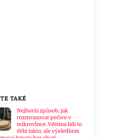
TE TAKÉ
Nejhorší způsob, jak
rozmrazovat pečivo v
mikrovlnce. Většina lidí to
dělá takto, ale výsledkem
umová hmota bez chuti