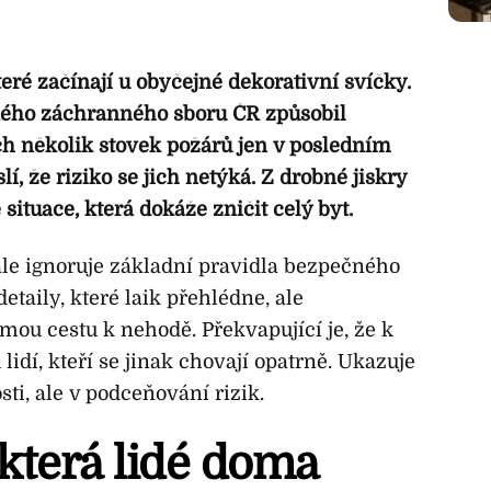
teré začínají u obyčejné dekorativní svíčky.
kého záchranného sboru ČR způsobil
h několik stovek požárů jen v posledním
lí, že riziko se jich netýká. Z drobné jiskry
ituace, která dokáže zničit celý byt.
le ignoruje základní pravidla bezpečného
etaily, které laik přehlédne, ale
ímou cestu k nehodě. Překvapující je, že k
lidí, kteří se jinak chovají opatrně. Ukazuje
ti, ale v podceňování rizik.
 která lidé doma