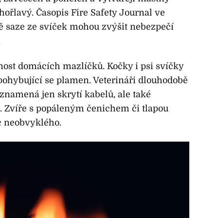
 hořlavý. Časopis Fire Safety Journal ve
vě saze ze svíček mohou zvýšit nebezpečí
.
mnost domácích mazlíčků. Kočky i psi svíčky
á pohybující se plamen. Veterináři dlouhodobě
eznamená jen skrytí kabelů, ale také
. Zvíře s popáleným čenichem či tlapou
c neobvyklého.