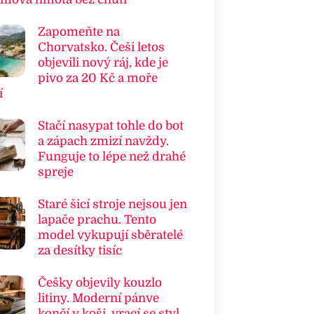
Zapomeňte na
Chorvatsko. Češi letos
objevili nový ráj, kde je
pivo za 20 Kč a moře
í
Stačí nasypat tohle do bot
a zápach zmizí navždy.
Funguje to lépe než drahé
spreje
Staré šicí stroje nejsou jen
lapače prachu. Tento
model vykupují sběratelé
za desítky tisíc
Češky objevily kouzlo
litiny. Moderní pánve
končí v koši, vrací se styl