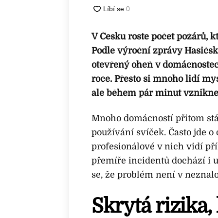
V Česku roste počet požárů, k
Podle výroční zprávy Hasičs
otevřený oheň v domácnostec
roce. Přesto si mnoho lidí mys
ale během pár minut vznikne s
Mnoho domácností přitom stá
používání svíček. Často jde o d
profesionálové v nich vidí př
přemíře incidentů dochází i u 
se, že problém není v neznalos
Skrytá rizika,