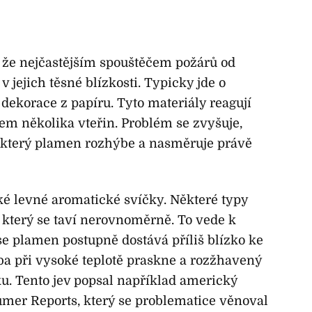
 že nejčastějším spouštěčem požárů od
 jejich těsné blízkosti. Typicky jde o
dekorace z papíru. Tyto materiály reagují
hem několika vteřin. Problém se zvyšuje,
 který plamen rozhýbe a nasměruje právě
ké levné aromatické svíčky. Některé typy
 který se taví nerovnoměrně. To vede k
e plamen postupně dostává příliš blízko ke
a při vysoké teplotě praskne a rozžhavený
ku. Tento jev popsal například americký
mer Reports, který se problematice věnoval