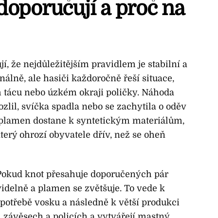
doporučují a proč na
, že nejdůležitějším pravidlem je stabilní a
nálně, ale hasiči každoročně řeší situace,
m tácu nebo úzkém okraji poličky. Náhoda
ozlil, svíčka spadla nebo se zachytila o oděv
se plamen dostane k syntetickým materiálům,
který ohrozí obyvatele dřív, než se oheň
. Pokud knot přesahuje doporučených pár
idelně a plamen se zvětšuje. To vede k
 spotřebě vosku a následně k větší produkci
h, závěsech a policích a vytvářejí mastný