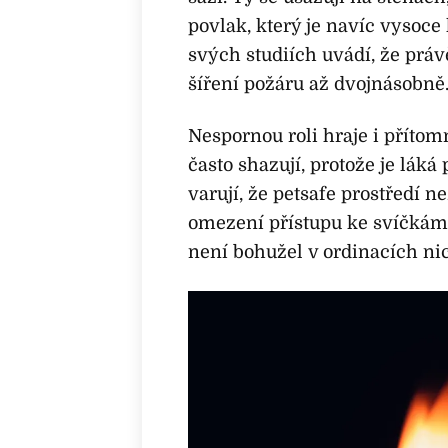
povlak, který je navíc vysoce
svých studiích uvádí, že prá
šíření požáru až dvojnásobně
Nespornou roli hraje i příto
často shazují, protože je lák
varují, že petsafe prostředí n
omezení přístupu ke svíčkám
není bohužel v ordinacích ni