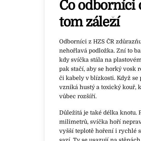
Co odborníci 
tom záleží
Odborníci z HZS ČR zdůrazňují
nehořlavá podložka. Zní to ba
kdy svíčka stála na plastové
pak stačí, aby se horký vosk r
či kabely v blízkosti. Když 
vzniká hustý a toxický kouř, 
vůbec rozšíří.
Důležitá je také délka knotu
milimetrů, svíčka hoří neprav
vyšší teplotě hoření i rychlé
sazí. Ty se usazují na stěnác