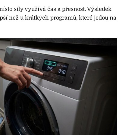
ísto síly využívá čas a přesnost. Výsledek
epší než u krátkých programů, které jedou na