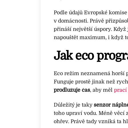
Podle údajů Evropské komise 
v domácnosti. Právě přizpůso
přináší největší úspory. Když
napouštět maximum, i když to 
Jak eco prog
Eco režim neznamená horší pr
Funguje prostě jinak než ryc
prodlužuje čas
, aby měl
prací
Důležitý je taky
senzor nápln
toho upraví vodu. Méně věc
ohřev. Právě tady vzniká ta h