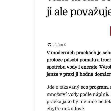
ji ale považu
V moderních pračkách je schov
protože působí pomalu a troch
spotřebu vody i energie. Výro
jenže v praxi ji hodně domácn
Jde o takzvaný
eco program
,
množství vody podle náplně. N
pračka jako by nic moc nedělal
chytře než silově.