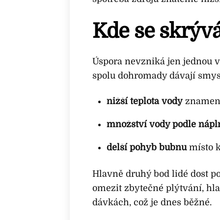
Kde se skrývá
Úspora nevzniká jen jednou vě
spolu dohromady dávají smys
nižší teplota vody
znamená
množství vody podle nápl
delší pohyb bubnu
místo k
Hlavně druhý bod lidé dost p
omezit zbytečné plýtvání, hla
dávkách, což je dnes běžné.