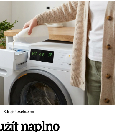
Zdroj: Pexels.com
užít naplno