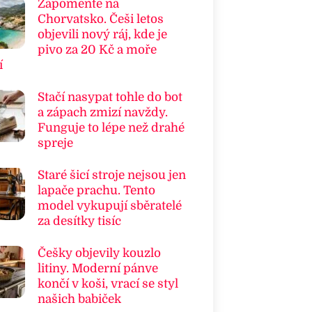
Zapomeňte na
Chorvatsko. Češi letos
objevili nový ráj, kde je
pivo za 20 Kč a moře
í
Stačí nasypat tohle do bot
a zápach zmizí navždy.
Funguje to lépe než drahé
spreje
Staré šicí stroje nejsou jen
lapače prachu. Tento
model vykupují sběratelé
za desítky tisíc
Češky objevily kouzlo
litiny. Moderní pánve
končí v koši, vrací se styl
našich babiček