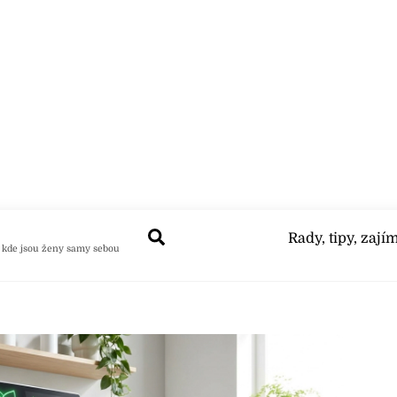
Search
Rady, tipy, zají
 kde jsou ženy samy sebou