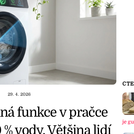
ČTE
29. 4. 2026
ná funkce v pračce
je g
% vody. Většina lidí