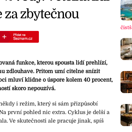
je za zbytečnou
čistš
aná funkce, kterou spousta lidí přehlíží,
u zdlouhavě. Přitom umí citelně snížit
bci mluví klidně o úspoře kolem 40 procent,
ostí skoro nepoužívá.
 někdy i režim, který si sám přizpůsobí
a první pohled nic extra. Cyklus je delší a
a. Ve skutečnosti ale pracuje jinak, spíš