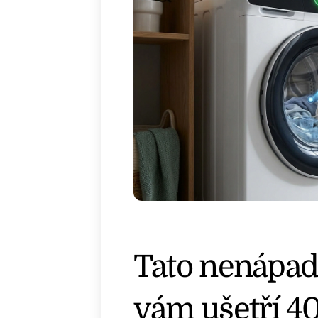
Tato nenápad
vám ušetří 40 