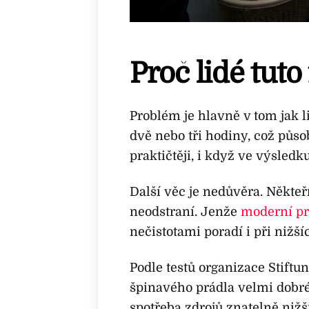
Proč lidé tuto
Problém je hlavně v tom jak l
dvě nebo tři hodiny, což půs
praktičtěji, i když ve výsledku
Další věc je nedůvěra. Někteří
neodstraní. Jenže
moderní pr
nečistotami poradí i při nižší
Podle testů organizace Stift
špinavého prádla velmi dobré 
spotřeba zdrojů znatelně nižší