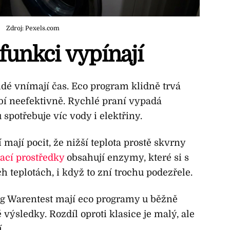
Zdroj: Pexels.com
 funkci vypínají
idé vnímají čas. Eco program klidně trvá
obí neefektivně. Rychlé praní vypadá
 spotřebuje víc vody i elektřiny.
 mají pocit, že nižší teplota prostě skvrny
ací prostředky
obsahují enzymy, které si s
ch teplotách, i když to zní trochu podezřele.
ung Warentest mají eco programy u běžně
výsledky. Rozdíl oproti klasice je malý, ale
.