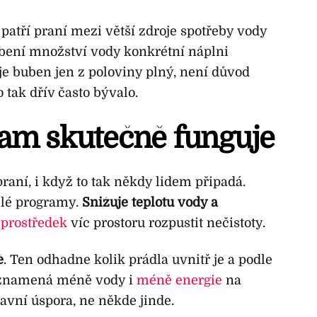
patří praní mezi větší zdroje spotřeby vody
bení množství vody konkrétní náplni
 je buben jen z poloviny plný, není důvod
tak dřív často bývalo.
ram skutečně funguje
aní, i když to tak někdy lidem připadá.
hlé programy.
Snižuje teplotu vody a
 prostředek
víc prostoru rozpustit nečistoty.
ě
. Ten odhadne kolik prádla uvnitř je a podle
í znamená méně vody i
méně energie
na
lavní úspora, ne někde jinde.