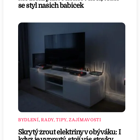
se styl našich babiček
BYDLENÍ
,
RADY, TIPY, ZAJÍMAVOSTI
Skrytý žrout elektřiny v obýváku: I
když je vypnutý, stojí vás stovky