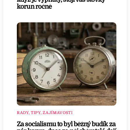
korun ročně
RADY, TIPY, ZAJÍMAVOSTI
Za socialismu to byl běžný budík za