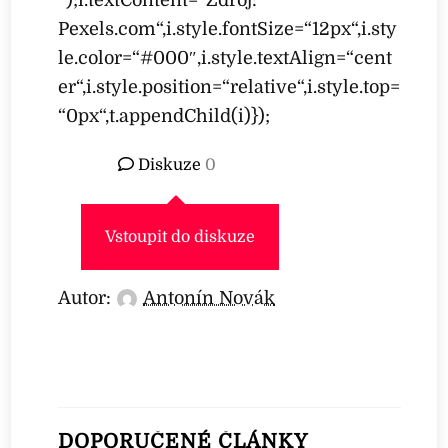
Pexels.com“,i.style.fontSize=“12px“,i.sty
le.color=“#000″,i.style.textAlign=“cent
er“,i.style.position=“relative“,i.style.top=
“0px“,t.appendChild(i)});
Diskuze
0
Vstoupit do diskuze
Autor:
Antonín Novák
DOPORUČENÉ ČLÁNKY