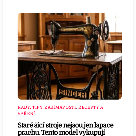
RADY, TIPY, ZAJÍMAVOSTI
,
RECEPTY A
VAŘENÍ
Staré šicí stroje nejsou jen lapače
prachu. Tento model vykupují