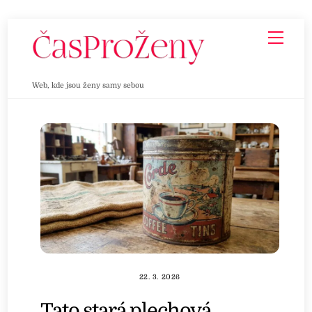
Skip
Men
to
content
Web, kde jsou ženy samy sebou
22. 3. 2026
Tato stará plechová