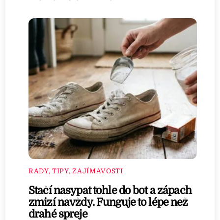
RADY, TIPY, ZAJÍMAVOSTI
Stačí nasypat tohle do bot a zápach
zmizí navždy. Funguje to lépe než
drahé spreje