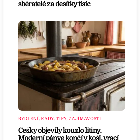
sběratelé za desítky tisíc
BYDLENÍ
,
RADY, TIPY, ZAJÍMAVOSTI
Češky objevily kouzlo litiny.
Moderní pánve končí v koši, vrací