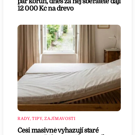
pár korun, dnes za něj sběratelé dají
12 000 Kč na dřevo
RADY, TIPY, ZAJÍMAVOSTI
Češi masivně vyhazují staré