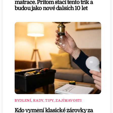
matrace. Přitom stačí tento trik a
budou jako nové dalších 10 let
BYDLENÍ
,
RADY, TIPY, ZAJÍMAVOSTI
Kdo vymění klasické žárovky za