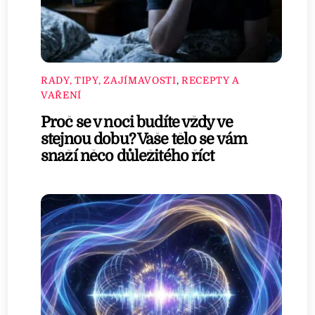
RADY, TIPY, ZAJÍMAVOSTI
,
RECEPTY A
VAŘENÍ
Proč se v noci budíte vždy ve
stejnou dobu? Vaše tělo se vám
snaží něco důležitého říct