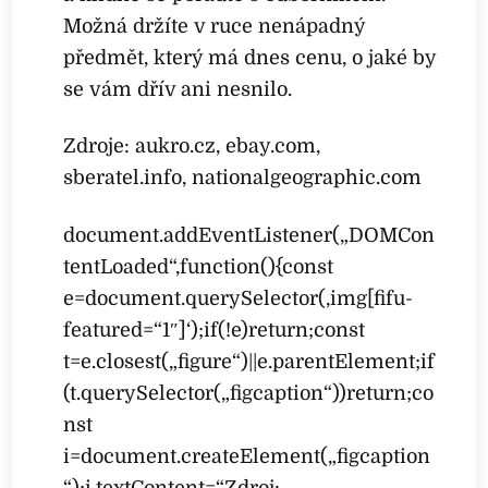
Možná držíte v ruce nenápadný
předmět, který má dnes cenu, o jaké by
se vám dřív ani nesnilo.
Zdroje: aukro.cz, ebay.com,
sberatel.info, nationalgeographic.com
document.addEventListener(„DOMCon
tentLoaded“,function(){const
e=document.querySelector(‚img[fifu-
featured=“1″]‘);if(!e)return;const
t=e.closest(„figure“)||e.parentElement;if
(t.querySelector(„figcaption“))return;co
nst
i=document.createElement(„figcaption
“);i.textContent=“Zdroj: