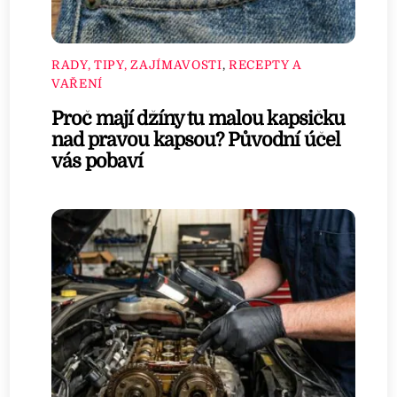
RADY, TIPY, ZAJÍMAVOSTI
,
RECEPTY A
VAŘENÍ
Proč mají džíny tu malou kapsičku
nad pravou kapsou? Původní účel
vás pobaví