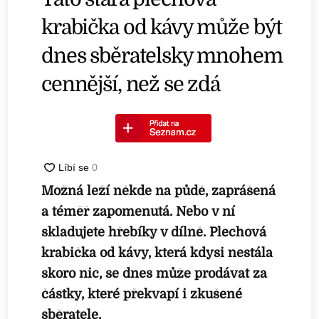
krabička od kávy může být
dnes sběratelsky mnohem
cennější, než se zdá
Možná leží někde na půdě, zaprášená
a téměř zapomenutá. Nebo v ní
skladujete hřebíky v dílně. Plechová
krabička od kávy, která kdysi nestála
skoro nic, se dnes může prodávat za
částky, které překvapí i zkušené
sběratele.