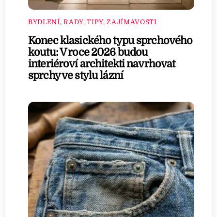
BYDLENÍ
,
RADY, TIPY, ZAJÍMAVOSTI
Konec klasického typu sprchového
koutu: V roce 2026 budou
interiéroví architekti navrhovat
sprchy ve stylu lázní