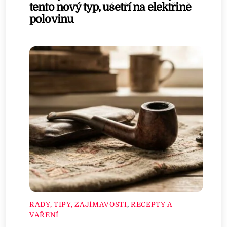
tento nový typ, ušetří na elektřině
polovinu
RADY, TIPY, ZAJÍMAVOSTI
,
RECEPTY A
VAŘENÍ