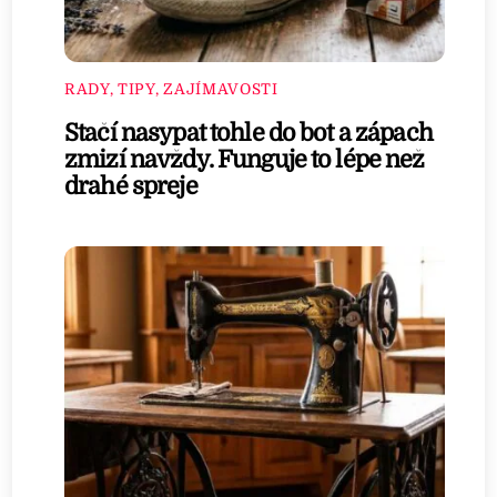
RADY, TIPY, ZAJÍMAVOSTI
Stačí nasypat tohle do bot a zápach
zmizí navždy. Funguje to lépe než
drahé spreje