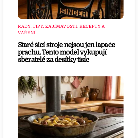
RADY, TIPY, ZAJÍMAVOSTI
,
RECEPTY A
VAŘENÍ
Staré šicí stroje nejsou jen lapače
prachu. Tento model vykupují
sběratelé za desítky tisíc