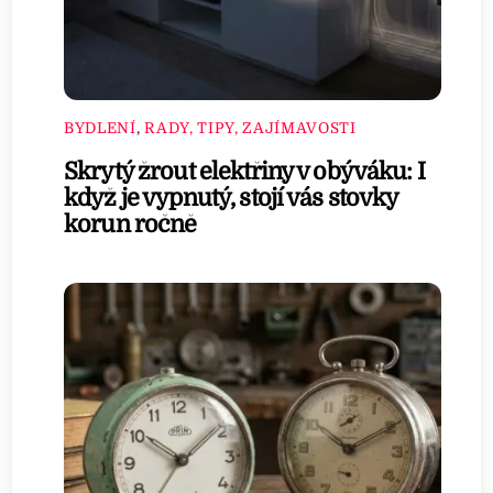
BYDLENÍ
,
RADY, TIPY, ZAJÍMAVOSTI
Skrytý žrout elektřiny v obýváku: I
když je vypnutý, stojí vás stovky
korun ročně