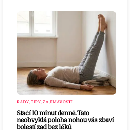
RADY, TIPY, ZAJÍMAVOSTI
Stačí 10 minut denně. Tato
neobvyklá poloha nohou vás zbaví
bolestí zad bez léků