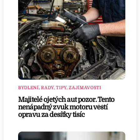
BYDLENÍ
,
RADY, TIPY, ZAJÍMAVOSTI
Majitelé ojetých aut pozor. Tento
nenápadný zvuk motoru věští
opravu za desítky tisíc