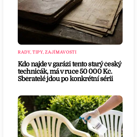
RADY, TIPY, ZAJÍMAVOSTI
Kdo najde v garáži tento starý český
techničák, má v ruce 50 000 Kč.
Sběratelé jdou po konkrétní sérii