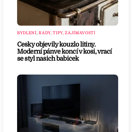
BYDLENÍ
,
RADY, TIPY, ZAJÍMAVOSTI
Češky objevily kouzlo litiny.
Moderní pánve končí v koši, vrací
se styl našich babiček