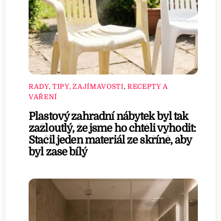
RADY, TIPY, ZAJÍMAVOSTI
,
RECEPTY A
VAŘENÍ
Plastový zahradní nábytek byl tak
zažloutlý, že jsme ho chtěli vyhodit:
Stačil jeden materiál ze skříně, aby
byl zase bílý