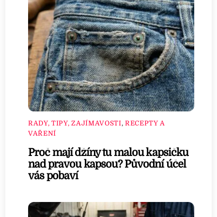
RADY, TIPY, ZAJÍMAVOSTI
,
RECEPTY A
VAŘENÍ
Proč mají džíny tu malou kapsičku
nad pravou kapsou? Původní účel
vás pobaví