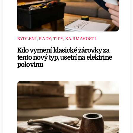
BYDLENÍ
,
RADY, TIPY, ZAJÍMAVOSTI
Kdo vymění klasické žárovky za
tento nový typ, ušetří na elektřině
polovinu