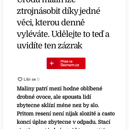
ztrojnásobit díky jedné
věci, kterou denně
vyléváte. Udělejte to teď a
uvidíte ten zázrak
Maliny patří mezi hodně oblíbené
drobné ovoce, ale spousta lidí
zbytečně sklízí méně než by šlo.
Přitom řešení není nijak složité a často
končí úplně zbytečně v odpadu. Stačí