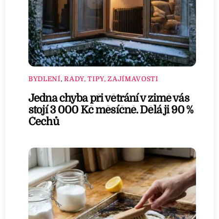
BYDLENÍ
,
RADY, TIPY, ZAJÍMAVOSTI
Jedna chyba při větrání v zimě vás
stojí 3 000 Kč měsíčně. Dělá ji 90 %
Čechů