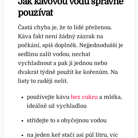
Jak kávovou vodu správně
používat
Častá chyba je, že to lidé přeženou.
Káva fakt není žádný zázrak na
počkání, spíš doplněk. Nejjednodušší je
sedlinu zalít vodou, nechat
vychladnout a pak ji jednou nebo
dvakrát týdně použít ke kořenům. Na
listy to raději nelít.
používejte kávu
bez cukru
a mléka,
ideálně už vychladlou
střídejte to s obyčejnou vodou
na jeden keř stačí asi půl litru, víc