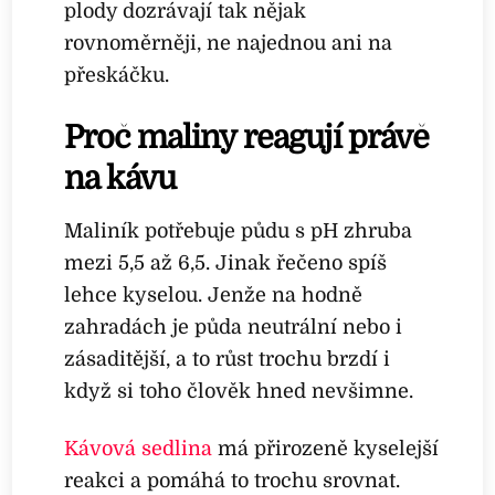
plody dozrávají tak nějak
rovnoměrněji, ne najednou ani na
přeskáčku.
Proč maliny reagují právě
na kávu
Maliník potřebuje půdu s pH zhruba
mezi 5,5 až 6,5. Jinak řečeno spíš
lehce kyselou. Jenže na hodně
zahradách je půda neutrální nebo i
zásaditější, a to růst trochu brzdí i
když si toho člověk hned nevšimne.
Kávová sedlina
má přirozeně kyselejší
reakci a pomáhá to trochu srovnat.