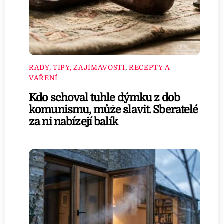
RADY, TIPY, ZAJÍMAVOSTI
,
RECEPTY A
VAŘENÍ
Kdo schoval tuhle dýmku z dob
komunismu, může slavit. Sběratelé
za ni nabízejí balík