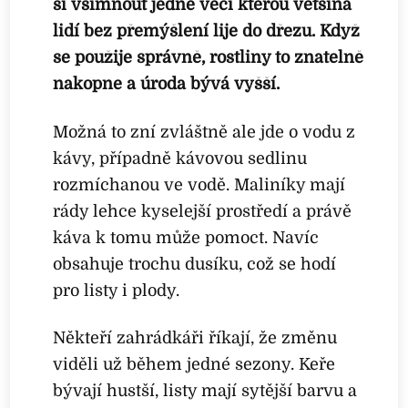
si všimnout jedné věci kterou většina
lidí bez přemýšlení lije do dřezu. Když
se použije správně, rostliny to znatelně
nakopne a úroda bývá vyšší.
Možná to zní zvláštně ale jde o vodu z
kávy, případně kávovou sedlinu
rozmíchanou ve vodě. Maliníky mají
rády lehce kyselejší prostředí a právě
káva k tomu může pomoct. Navíc
obsahuje trochu dusíku, což se hodí
pro listy i plody.
Někteří zahrádkáři říkají, že změnu
viděli už během jedné sezony. Keře
bývají hustší, listy mají sytější barvu a