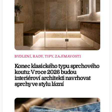
BYDLENÍ
,
RADY, TIPY, ZAJÍMAVOSTI
Konec klasického typu sprchového
koutu: V roce 2026 budou
interiéroví architekti navrhovat
sprchy ve stylu lázní