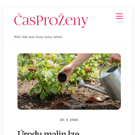
Skip
Men
to
content
Web, kde jsou ženy samy sebou
20. 4. 2026
Úrodu malin lze