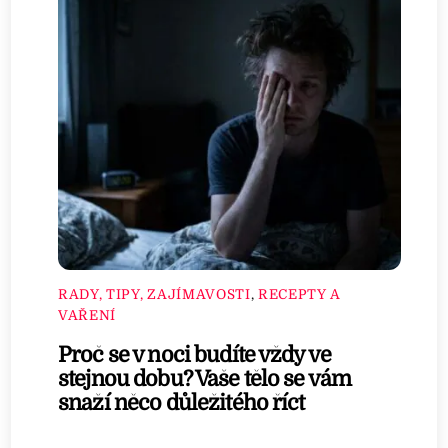
RADY, TIPY, ZAJÍMAVOSTI
,
RECEPTY A
VAŘENÍ
Proč se v noci budíte vždy ve
stejnou dobu? Vaše tělo se vám
snaží něco důležitého říct