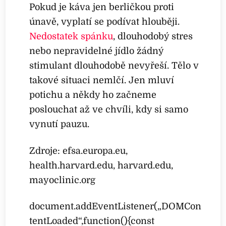
Pokud je káva jen berličkou proti
únavě, vyplatí se podívat hlouběji.
Nedostatek spánku
, dlouhodobý stres
nebo nepravidelné jídlo žádný
stimulant dlouhodobě nevyřeší. Tělo v
takové situaci nemlčí. Jen mluví
potichu a někdy ho začneme
poslouchat až ve chvíli, kdy si samo
vynutí pauzu.
Zdroje: efsa.europa.eu,
health.harvard.edu, harvard.edu,
mayoclinic.org
document.addEventListener(„DOMCon
tentLoaded“,function(){const