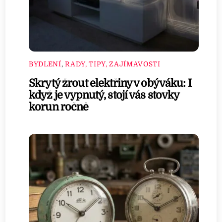
BYDLENÍ
,
RADY, TIPY, ZAJÍMAVOSTI
Skrytý žrout elektřiny v obýváku: I
když je vypnutý, stojí vás stovky
korun ročně