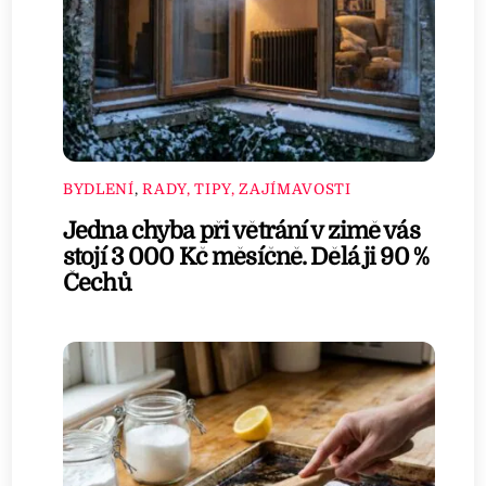
BYDLENÍ
,
RADY, TIPY, ZAJÍMAVOSTI
Jedna chyba při větrání v zimě vás
stojí 3 000 Kč měsíčně. Dělá ji 90 %
Čechů