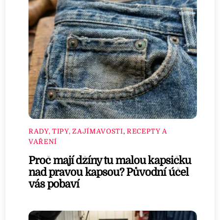
RADY, TIPY, ZAJÍMAVOSTI
,
RECEPTY A
VAŘENÍ
Proč mají džíny tu malou kapsičku
nad pravou kapsou? Původní účel
vás pobaví