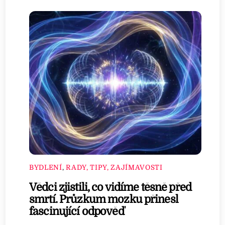
BYDLENÍ
,
RADY, TIPY, ZAJÍMAVOSTI
Vědci zjistili, co vidíme těsně před
smrtí. Průzkum mozku přinesl
fascinující odpověď