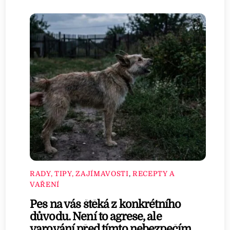
RADY, TIPY, ZAJÍMAVOSTI
,
RECEPTY A
VAŘENÍ
Pes na vás štěká z konkrétního
důvodu. Není to agrese, ale
varování před tímto nebezpečím