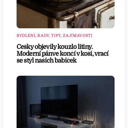
BYDLENÍ
,
RADY, TIPY, ZAJÍMAVOSTI
Češky objevily kouzlo litiny.
Moderní pánve končí v koši, vrací
se styl našich babiček