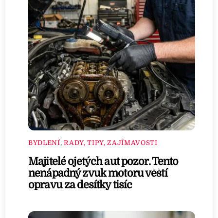
BYDLENÍ
,
RADY, TIPY, ZAJÍMAVOSTI
Majitelé ojetých aut pozor. Tento
nenápadný zvuk motoru věští
opravu za desítky tisíc