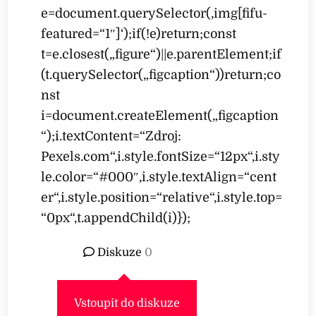
e=document.querySelector(‚img[fifu-
featured=“1″]‘);if(!e)return;const
t=e.closest(„figure“)||e.parentElement;if
(t.querySelector(„figcaption“))return;co
nst
i=document.createElement(„figcaption
“);i.textContent=“Zdroj:
Pexels.com“,i.style.fontSize=“12px“,i.sty
le.color=“#000″,i.style.textAlign=“cent
er“,i.style.position=“relative“,i.style.top=
“0px“,t.appendChild(i)});
Diskuze
0
Vstoupit do diskuze