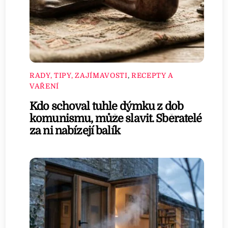
RADY, TIPY, ZAJÍMAVOSTI
,
RECEPTY A
VAŘENÍ
Kdo schoval tuhle dýmku z dob
komunismu, může slavit. Sběratelé
za ni nabízejí balík