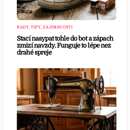
RADY, TIPY, ZAJÍMAVOSTI
Stačí nasypat tohle do bot a zápach
zmizí navždy. Funguje to lépe než
drahé spreje