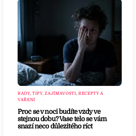
RADY, TIPY, ZAJÍMAVOSTI
,
RECEPTY A
VAŘENÍ
Proč se v noci budíte vždy ve
stejnou dobu? Vaše tělo se vám
snaží něco důležitého říct