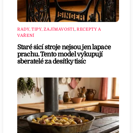
RADY, TIPY, ZAJÍMAVOSTI
,
RECEPTY A
VAŘENÍ
Staré šicí stroje nejsou jen lapače
prachu. Tento model vykupují
sběratelé za desítky tisíc