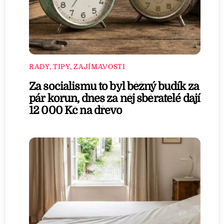
RADY, TIPY, ZAJÍMAVOSTI
Za socialismu to byl běžný budík za
pár korun, dnes za něj sběratelé dají
12 000 Kč na dřevo