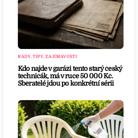
RADY, TIPY, ZAJÍMAVOSTI
Kdo najde v garáži tento starý český
techničák, má v ruce 50 000 Kč.
Sběratelé jdou po konkrétní sérii