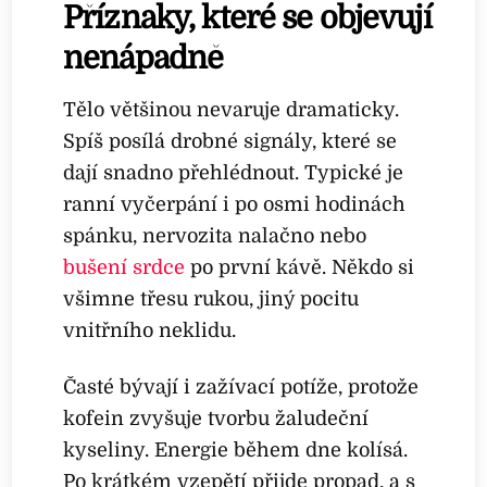
Příznaky, které se objevují
nenápadně
Tělo většinou nevaruje dramaticky.
Spíš posílá drobné signály, které se
dají snadno přehlédnout. Typické je
ranní vyčerpání i po osmi hodinách
spánku, nervozita nalačno nebo
bušení srdce
po první kávě. Někdo si
všimne třesu rukou, jiný pocitu
vnitřního neklidu.
Časté bývají i zažívací potíže, protože
kofein zvyšuje tvorbu žaludeční
kyseliny. Energie během dne kolísá.
Po krátkém vzepětí přijde propad, a s