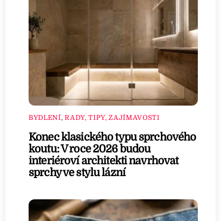
BYDLENÍ
,
RADY, TIPY, ZAJÍMAVOSTI
Konec klasického typu sprchového
koutu: V roce 2026 budou
interiéroví architekti navrhovat
sprchy ve stylu lázní