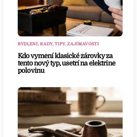
BYDLENÍ
,
RADY, TIPY, ZAJÍMAVOSTI
Kdo vymění klasické žárovky za
tento nový typ, ušetří na elektřině
polovinu