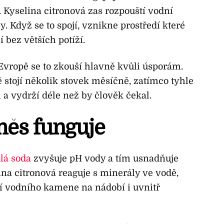
 Kyselina citronová zas rozpouští vodní
. Když se to spojí, vznikne prostředí které
bez větších potíží.
vropě se to zkouší hlavně kvůli úsporám.
 stojí několik stovek měsíčně, zatímco tyhle
 a vydrží déle než by člověk čekal.
měs funguje
lá soda
zvyšuje pH vody a tím usnadňuje
lina citronová reaguje s minerály ve vodě,
 vodního kamene na nádobí i uvnitř