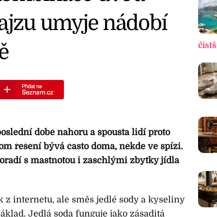
pajzu umyje nádobí
ě
čistš
oslední době nahoru a spousta lidí proto
tom řešení bývá často doma, někde ve spíži.
oradí s mastnotou i zaschlými zbytky jídla
k z internetu, ale směs jedlé sody a kyseliny
áklad. Jedlá soda funguje jako zásaditá