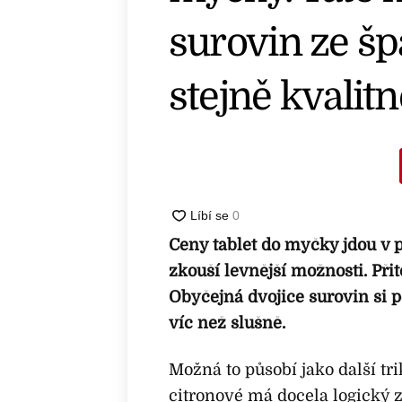
surovin ze š
stejně kvalitn
Ceny tablet do myčky jdou v p
zkouší levnější možnosti. Při
Obyčejná dvojice surovin si p
víc než slušně.
Možná to působí jako další tri
citronové má docela logický z