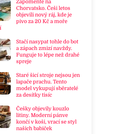
Zapomeňte na
Chorvatsko. Češi letos
objevili nový ráj, kde je
pivo za 20 Kč a moře
í
Stačí nasypat tohle do bot
a zápach zmizí navždy.
Funguje to lépe než drahé
spreje
Staré šicí stroje nejsou jen
lapače prachu. Tento
model vykupují sběratelé
za desítky tisíc
Češky objevily kouzlo
litiny. Moderní pánve
končí v koši, vrací se styl
našich babiček