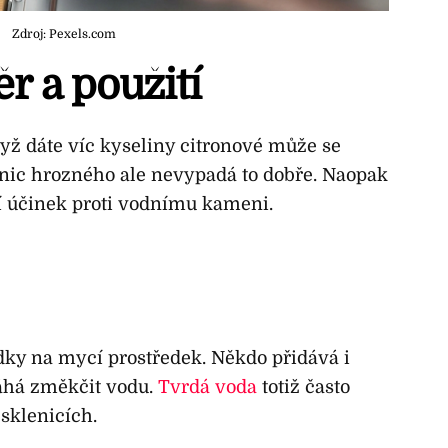
Zdroj: Pexels.com
r a použití
yž dáte víc kyseliny citronové může se
o nic hrozného ale nevypadá to dobře. Naopak
ží účinek proti vodnímu kameni.
dky na mycí prostředek. Někdo přidává i
áhá změkčit vodu.
Tvrdá voda
totiž často
sklenicích.