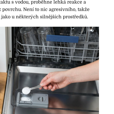
aktu s vodou, proběhne lehká reakce a
z povrchu. Není to nic agresivního, takže
 jako u některých silnějších prostředků.