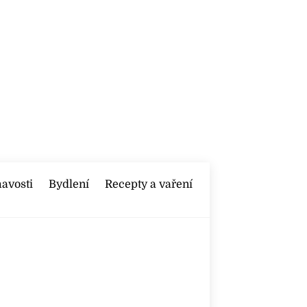
mavosti
Bydlení
Recepty a vaření