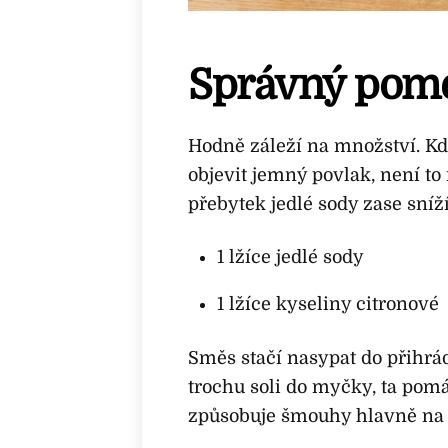
Správný pomě
Hodně záleží na množství. Kd
objevit jemný povlak, není t
přebytek jedlé sody zase sní
1 lžíce jedlé sody
1 lžíce kyseliny citronové
Směs stačí nasypat do přihrá
trochu soli do myčky, ta pom
způsobuje šmouhy hlavně na 