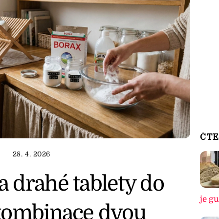
ČTE
28. 4. 2026
 drahé tablety do
je g
kombinace dvou