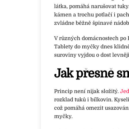
látka, pomáhá narušovat tuky.
kámen a trochu potlačí i pachy
zvládne běžně špinavé nádobí 
V různých domácnostech po E
Tablety do myčky dnes klidně
suroviny vyjdou o dost levněji
Jak přesně s
Princip není nijak složitý.
Jed
rozklad tuků i bílkovin. Kyse
což pomáhá omezit usazování
myčky.