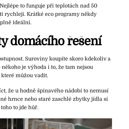
Nejlépe to funguje při teplotách nad 50
tí rychleji. Krátké eco programy někdy
plně ideální.
ty domácího řešení
dostupnost. Suroviny koupíte skoro kdekoliv a
 někoho je výhoda i to, že tam nejsou
 které můžou vadit.
říct, že u hodně špinavého nádobí to nemusí
ené hrnce nebo staré zaschlé zbytky jídla si
toho to jde hůř.