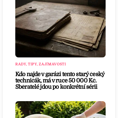
RADY, TIPY, ZAJÍMAVOSTI
Kdo najde v garáži tento starý český
techničák, má v ruce 50 000 Kč.
Sběratelé jdou po konkrétní sérii