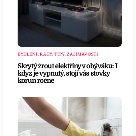
BYDLENÍ
,
RADY, TIPY, ZAJÍMAVOSTI
Skrytý žrout elektřiny v obýváku: I
když je vypnutý, stojí vás stovky
korun ročně