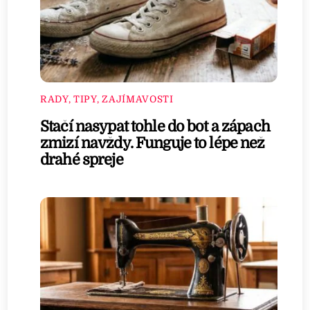
RADY, TIPY, ZAJÍMAVOSTI
Stačí nasypat tohle do bot a zápach
zmizí navždy. Funguje to lépe než
drahé spreje