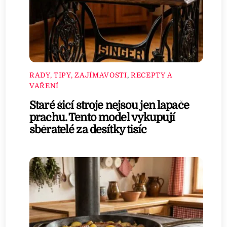
RADY, TIPY, ZAJÍMAVOSTI
,
RECEPTY A
VAŘENÍ
Staré šicí stroje nejsou jen lapače
prachu. Tento model vykupují
sběratelé za desítky tisíc