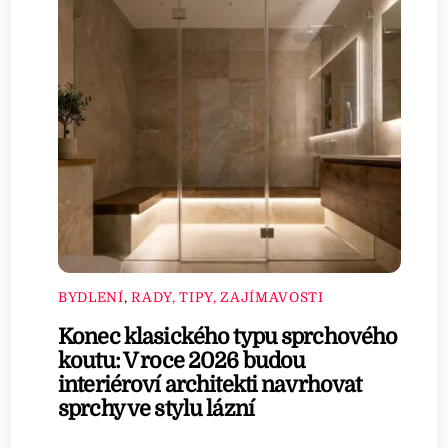
BYDLENÍ
,
RADY, TIPY, ZAJÍMAVOSTI
Konec klasického typu sprchového
koutu: V roce 2026 budou
interiéroví architekti navrhovat
sprchy ve stylu lázní