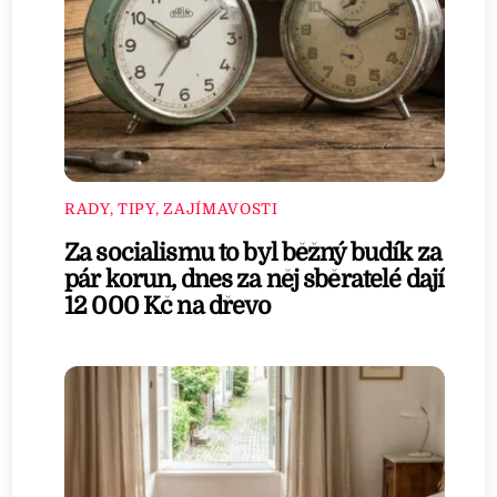
RADY, TIPY, ZAJÍMAVOSTI
Za socialismu to byl běžný budík za
pár korun, dnes za něj sběratelé dají
12 000 Kč na dřevo