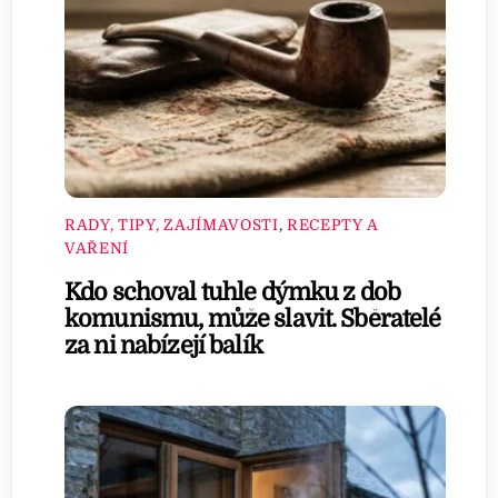
RADY, TIPY, ZAJÍMAVOSTI
,
RECEPTY A
VAŘENÍ
Kdo schoval tuhle dýmku z dob
komunismu, může slavit. Sběratelé
za ni nabízejí balík