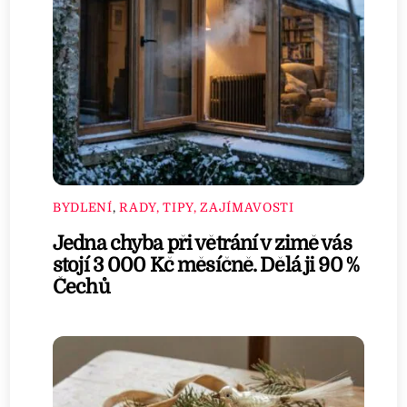
BYDLENÍ
,
RADY, TIPY, ZAJÍMAVOSTI
Jedna chyba při větrání v zimě vás
stojí 3 000 Kč měsíčně. Dělá ji 90 %
Čechů