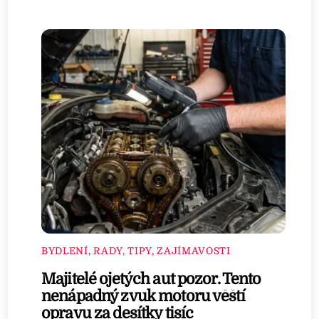
BYDLENÍ
,
RADY, TIPY, ZAJÍMAVOSTI
Majitelé ojetých aut pozor. Tento
nenápadný zvuk motoru věští
opravu za desítky tisíc