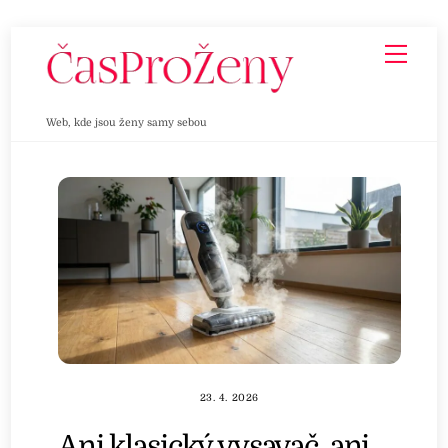
Skip
Men
to
content
Web, kde jsou ženy samy sebou
23. 4. 2026
Ani klasický vysavač, ani