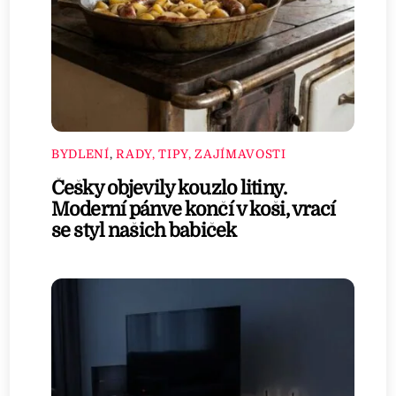
BYDLENÍ
,
RADY, TIPY, ZAJÍMAVOSTI
Češky objevily kouzlo litiny.
Moderní pánve končí v koši, vrací
se styl našich babiček