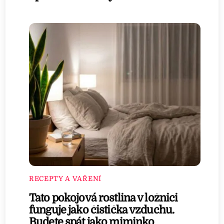
RECEPTY A VAŘENÍ
Tato pokojová rostlina v ložnici
funguje jako čistička vzduchu.
Budete spát jako miminko