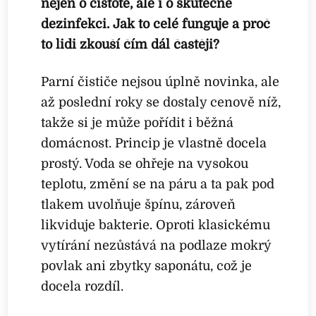
nejen o čistotě, ale i o skutečné
dezinfekci. Jak to celé funguje a proč
to lidi zkouší čím dál častěji?
Parní čističe nejsou úplně novinka, ale
až poslední roky se dostaly cenově níž,
takže si je může pořídit i běžná
domácnost. Princip je vlastně docela
prostý. Voda se ohřeje na vysokou
teplotu, změní se na páru a ta pak pod
tlakem uvolňuje špínu, zároveň
likviduje bakterie. Oproti klasickému
vytírání nezůstává na podlaze mokrý
povlak ani zbytky saponátu, což je
docela rozdíl.