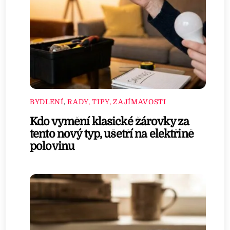
BYDLENÍ
,
RADY, TIPY, ZAJÍMAVOSTI
Kdo vymění klasické žárovky za
tento nový typ, ušetří na elektřině
polovinu