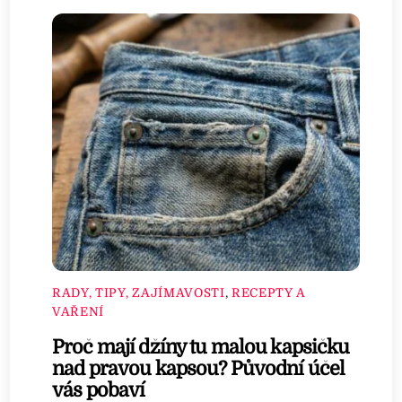
RADY, TIPY, ZAJÍMAVOSTI
,
RECEPTY A
VAŘENÍ
Proč mají džíny tu malou kapsičku
nad pravou kapsou? Původní účel
vás pobaví