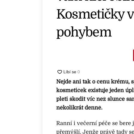
Kosmetičky va
pohybem
Nejde ani tak o cenu krému, sp
kosmetiček existuje jeden ú
pleti škodit víc než slunce s
několikrát denně.
Ranní i večerní péče se bere
přemýšlí. Jenže právě tady s