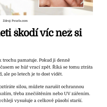
Zdroj: Pexels.com
eti škodí víc než si
 trochu pamatuje. Pokud ji denně
asem se hůř vrací zpět. Říká se tomu ztráta
 ale po letech je to dost vidět.
roztíráte silou, můžete narušit ochrannou
 okolím, třeba znečištěním nebo UV zářením.
rychleji vysušuje a celkově působí starší.