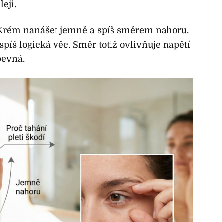
eji.
 Krém nanášet jemně a spíš směrem nahoru.
spíš logická věc. Směr totiž ovlivňuje napětí
pevná.