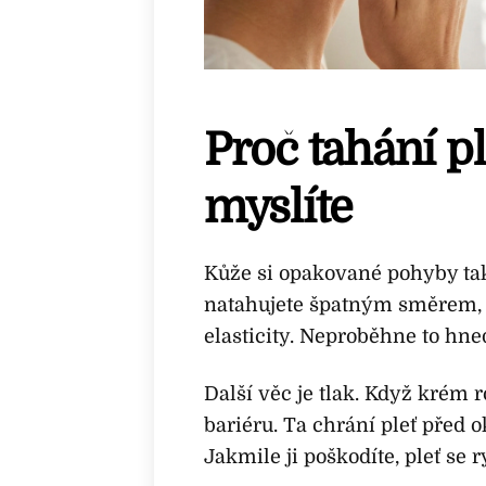
Proč tahání pl
myslíte
Kůže si opakované pohyby tak
natahujete špatným směrem, č
elasticity. Neproběhne to hned,
Další věc je tlak. Když krém 
bariéru. Ta chrání pleť před
Jakmile ji poškodíte, pleť se 