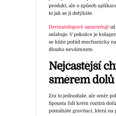
produkt, ale o způsob aplikace
to jak se jí dotýkáte.
Dermatologové upozorňují
už 
oslabuje. V pokožce je kolagen
se kůže pořád mechanicky nam
dlouho nevšimnete.
Nejčastější c
směrem dolů
Zní to jednoduše, ale směr poh
Spousta lidí krém roztírá dol
pomáháte gravitaci, která na 