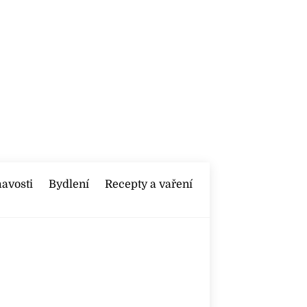
mavosti
Bydlení
Recepty a vaření