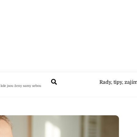
Search
Rady, tipy, zají
 kde jsou ženy samy sebou