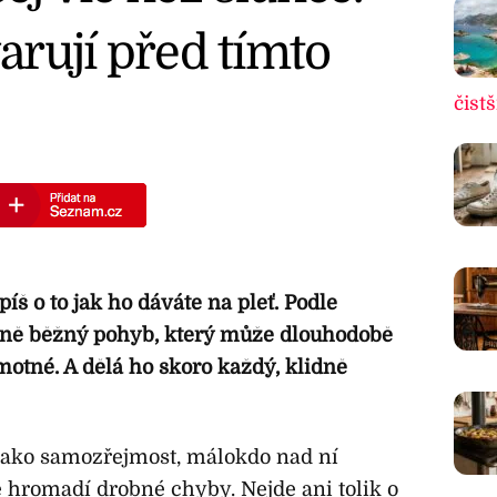
rují před tímto
čistš
íš o to jak ho dáváte na pleť. Podle
plně běžný pohyb, který může dlouhodobě
amotné. A dělá ho skoro každý, klidně
 jako samozřejmost, málokdo nad ní
e hromadí drobné chyby. Nejde ani tolik o