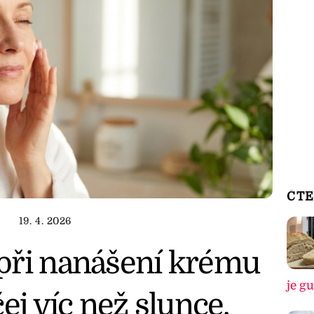
ČTE
19. 4. 2026
při nanášení krému
je g
ej víc než slunce.