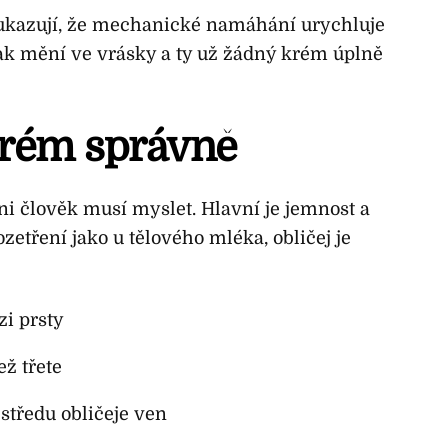
 ukazují, že mechanické namáhání urychluje
ak mění ve vrásky a ty už žádný krém úplně
krém správně
 ni člověk musí myslet. Hlavní je jemnost a
etření jako u tělového mléka, obličej je
zi prsty
ž třete
středu obličeje ven