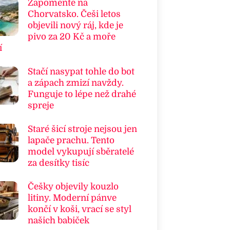
Zapomeňte na
Chorvatsko. Češi letos
objevili nový ráj, kde je
pivo za 20 Kč a moře
í
Stačí nasypat tohle do bot
a zápach zmizí navždy.
Funguje to lépe než drahé
spreje
Staré šicí stroje nejsou jen
lapače prachu. Tento
model vykupují sběratelé
za desítky tisíc
Češky objevily kouzlo
litiny. Moderní pánve
končí v koši, vrací se styl
našich babiček