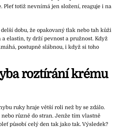
. Pleť totiž nevnímá jen složení, reaguje i na
delší dobu, že opakovaný tlak nebo tah kůži
 a elastin, ty drží pevnost a pružnost. Když
áhá, postupně slábnou, i když si toho
hyba roztírání krému
ybu ruky hraje větší roli než by se zdálo.
ů nebo různě do stran. Jenže tím vlastně
pleť působí celý den tak jako tak. Výsledek?