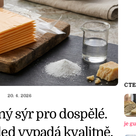
ČTE
20. 4. 2026
ný sýr pro dospělé.
je g
ed vypadá kvalitně,