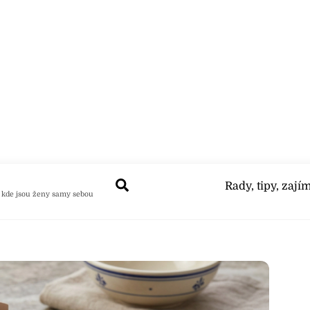
Search
Rady, tipy, zají
 kde jsou ženy samy sebou