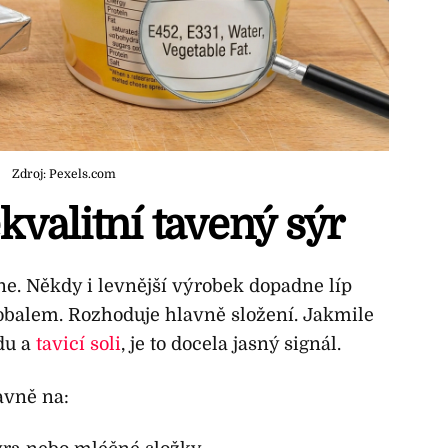
Zdroj: Pexels.com
kvalitní tavený sýr
. Někdy i levnější výrobek dopadne líp
obalem. Rozhoduje hlavně složení. Jakmile
du a
tavicí soli
, je to docela jasný signál.
avně na: