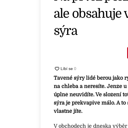
ale obsahuje v
sýra
Tavené sýry lidé berou jako ry
na chleba a neřešíte. Jenže u
úplně neuvidíte. Ve složení to
sýra je překvapivě málo. A to 
vlastně jíte.
V obchodech je dneska výběr o