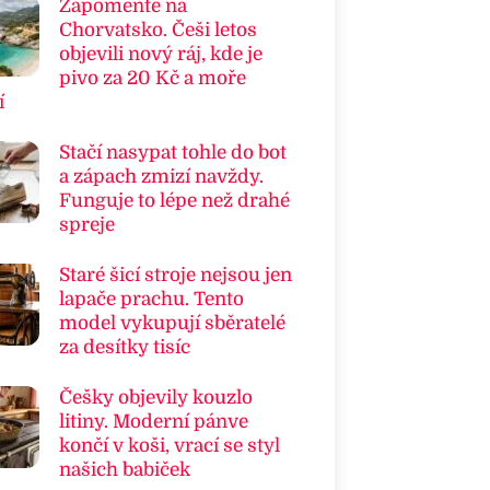
Zapomeňte na
Chorvatsko. Češi letos
objevili nový ráj, kde je
pivo za 20 Kč a moře
í
Stačí nasypat tohle do bot
a zápach zmizí navždy.
Funguje to lépe než drahé
spreje
Staré šicí stroje nejsou jen
lapače prachu. Tento
model vykupují sběratelé
za desítky tisíc
Češky objevily kouzlo
litiny. Moderní pánve
končí v koši, vrací se styl
našich babiček