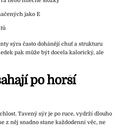
ýra nebo mléčné složky
načených jako E
átů
ty sýra často dohánějí chuť a strukturu
ledek pak může být docela kalorický, ale
ahají po horší
hlost. Tavený sýr je po ruce, vydrží dlouho
 se z něj snadno stane každodenní věc, ne