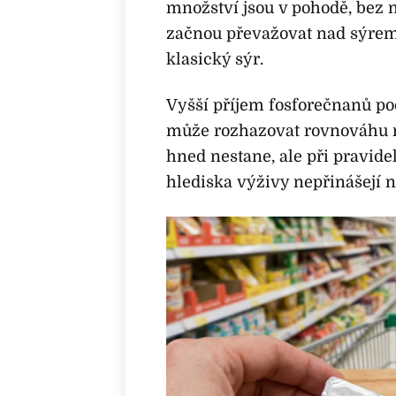
množství jsou v pohodě, bez ni
začnou převažovat nad sýrem,
klasický sýr.
Vyšší příjem fosforečnanů pod
může rozhazovat rovnováhu mi
hned nestane, ale při pravide
hlediska výživy nepřinášejí ni