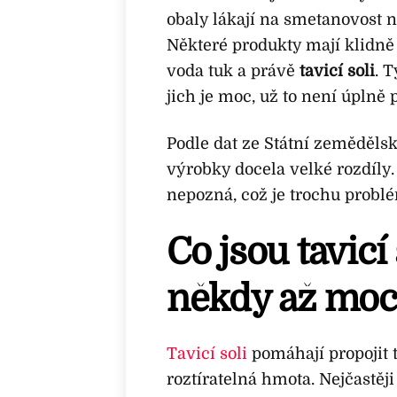
obaly lákají na smetanovost n
Některé produkty mají klidně
voda tuk a právě
tavicí soli
. 
jich je moc, už to není úplně 
Podle dat ze Státní zeměděls
výrobky docela velké rozdíly.
nepozná, což je trochu probl
Co jsou tavicí
někdy až moc
Tavicí soli
pomáhají propojit t
roztíratelná hmota. Nejčastěj