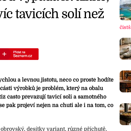
íc tavicích solí než
čistš
chlou a levnou jistotu, něco co prostě hodíte
 části výrobků je problém, který na obalu
tiž často převažují tavicí soli a samotného
se pak projeví nejen na chuti ale i na tom, co
brovský, desítky variant, různé příchutě,