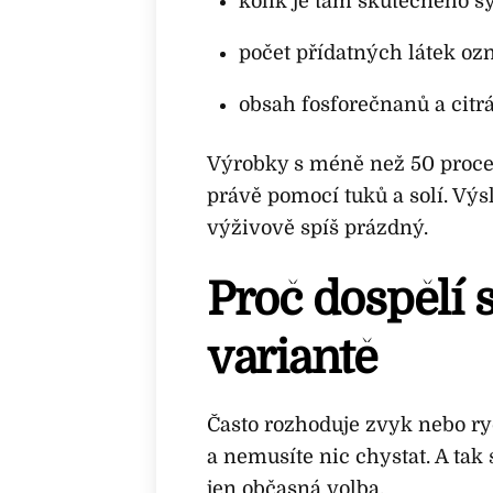
kolik je tam skutečného s
počet přídatných látek oz
obsah fosforečnanů a citr
Výrobky s méně než 50 procen
právě pomocí tuků a solí. Výs
výživově spíš prázdný.
Proč dospělí s
variantě
Často rozhoduje zvyk nebo ryc
a nemusíte nic chystat. A tak
jen občasná volba.