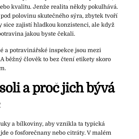
ebo kvalitu. Jenže realita někdy pokulhává.
 pod polovinu skutečného sýra, zbytek tvoří
Ty sice zajistí hladkou konzistenci, ale když
potravina jakou byste čekali.
ké a potravinářské inspekce jsou mezi
 A běžný člověk to bez čtení etikety skoro
ém.
 soli a proč jich bývá
uky a bílkoviny, aby vznikla ta typická
i jde o fosforečnany nebo citráty. V malém