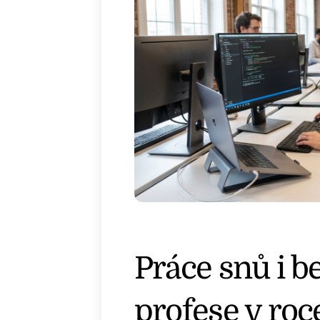
Práce snů i b
profese v roc