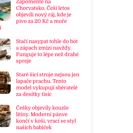
Zapomeňte na
Chorvatsko. Češi letos
objevili nový ráj, kde je
pivo za 20 Kč a moře
í
Stačí nasypat tohle do bot
a zápach zmizí navždy.
Funguje to lépe než drahé
spreje
Staré šicí stroje nejsou jen
lapače prachu. Tento
model vykupují sběratelé
za desítky tisíc
Češky objevily kouzlo
litiny. Moderní pánve
končí v koši, vrací se styl
našich babiček