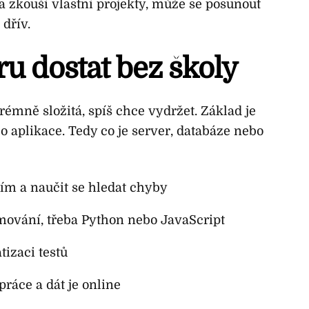
a zkouší vlastní projekty, může se posunout
 dřív.
ru dostat bez školy
trémně složitá, spíš chce vydržet. Základ je
 aplikace. Tedy co je server, databáze nebo
ím a naučit se hledat chyby
mování, třeba Python nebo JavaScript
tizaci testů
práce a dát je online