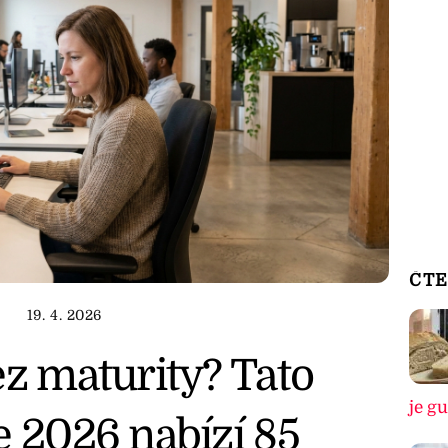
ČTE
19. 4. 2026
ez maturity? Tato
je g
e 2026 nabízí 85