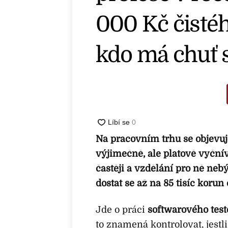
000 Kč čistéh
kdo má chuť s
Na pracovním trhu se objevuje
výjimečně, ale platově vyčnív
častěji a vzdělání pro ně ne
dostat se až na 85 tisíc korun
Jde o práci
softwarového tes
to znamená kontrolovat, jestl