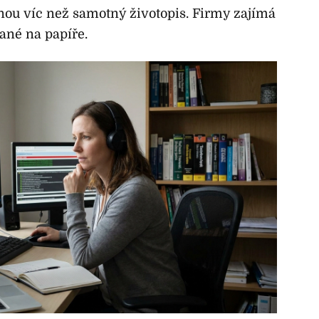
nou víc než samotný životopis. Firmy zajímá
ané na papíře.