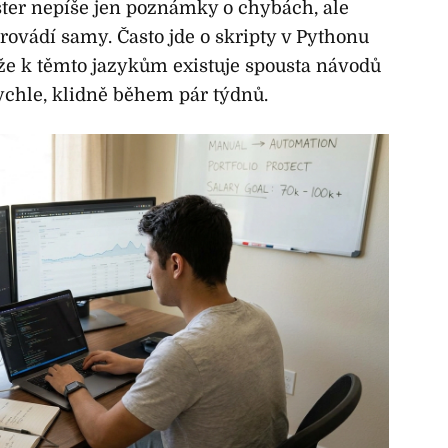
ter nepíše jen poznámky o chybách, ale
provádí samy. Často jde o skripty v Pythonu
 že k těmto jazykům existuje spousta návodů
ychle, klidně během pár týdnů.