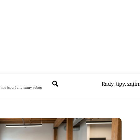
Search
Rady, tipy, zají
 kde jsou ženy samy sebou