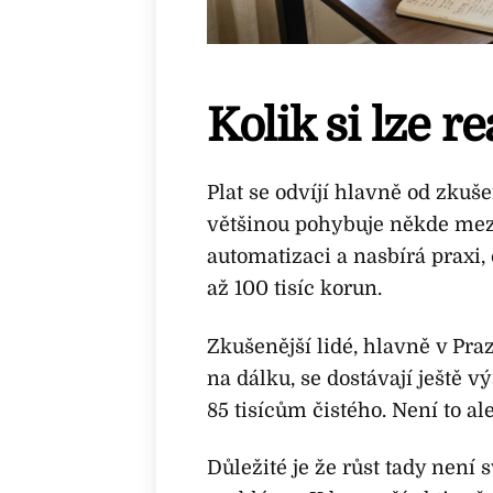
Kolik si lze r
Plat se odvíjí hlavně od zkuše
většinou pohybuje někde mezi
automatizaci a nasbírá praxi,
až 100 tisíc korun.
Zkušenější lidé, hlavně v Pra
na dálku, se dostávají ještě v
85 tisícům čistého. Není to a
Důležité je že růst tady není 