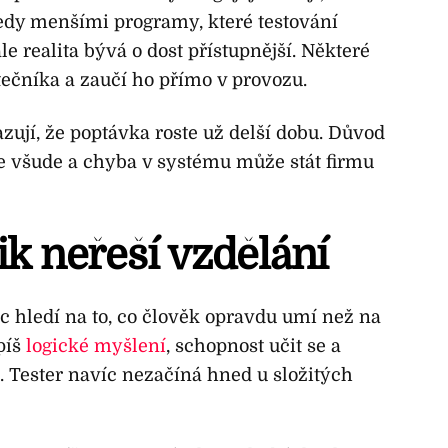
tedy menšími programy, které testování
ale realita bývá o dost přístupnější. Některé
ečníka a zaučí ho přímo v provozu.
zují, že poptávka roste už delší dobu. Důvod
 je všude a chyba v systému může stát firmu
ik neřeší vzdělání
íc hledí na to, co člověk opravdu umí než na
píš
logické myšlení
, schopnost učit se a
i. Tester navíc nezačíná hned u složitých