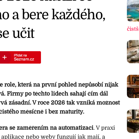
o a bere každého,
e učit
čistš
 role, která na první pohled nepůsobí nijak
á. Firmy po těchto lidech sahají čím dál
bývá zásadní. V roce 2026 tak vzniká možnost
 čistého měsíčně i bez maturity.
tera se zaměřením na automatizaci
. V praxi
i aplikace nebo weby fungují jak mají, a