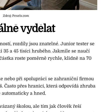
Zdroj: Pexels.com
eálně vydělat
ností, rozdíly jsou znatelné. Junior tester se
 35 a 45 tisíci hrubého. Jakmile se naučí
 částka roste poměrně rychle, klidně na 70
ze nebo při spolupráci se zahraniční firmou
ýš. Často přes hranici, která odpovídá zhruba
le automaticky a hned.
svázaný školou, ale tím jak člověk řeší