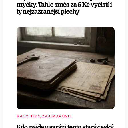
myčky. Tahle směs za 5 Kč vyčistí i
ty nejzažranější plechy
RADY, TIPY, ZAJÍMAVOSTI
Kdo najde v garáži tento starý český