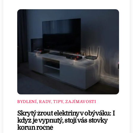
BYDLENÍ
,
RADY, TIPY, ZAJÍMAVOSTI
Skrytý žrout elektřiny v obýváku: I
když je vypnutý, stojí vás stovky
korun ročně