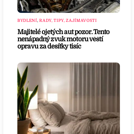
BYDLENÍ
,
RADY, TIPY, ZAJÍMAVOSTI
Majitelé ojetých aut pozor. Tento
nenápadný zvuk motoru věští
opravu za desítky tisíc