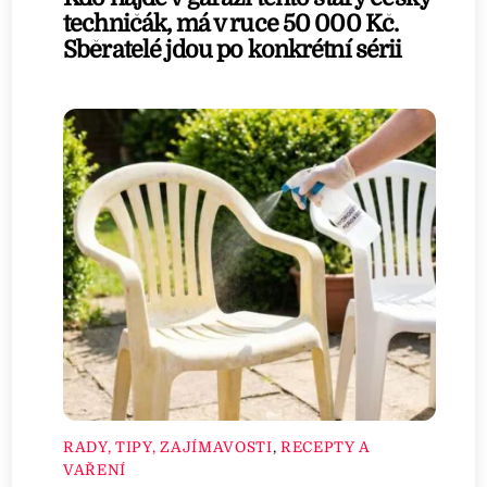
techničák, má v ruce 50 000 Kč.
Sběratelé jdou po konkrétní sérii
RADY, TIPY, ZAJÍMAVOSTI
,
RECEPTY A
VAŘENÍ