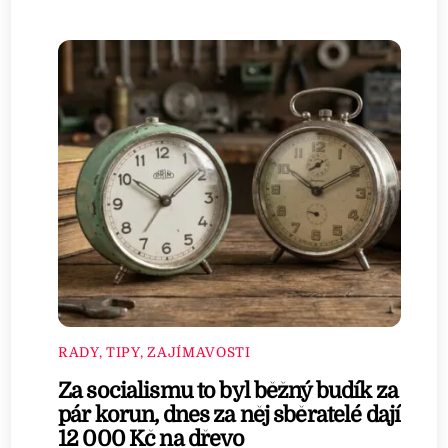
RADY, TIPY, ZAJÍMAVOSTI
Za socialismu to byl běžný budík za
pár korun, dnes za něj sběratelé dají
12 000 Kč na dřevo