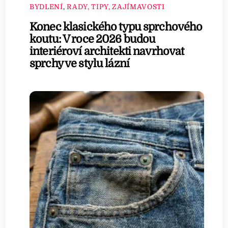
BYDLENÍ
,
RADY, TIPY, ZAJÍMAVOSTI
Konec klasického typu sprchového
koutu: V roce 2026 budou
interiéroví architekti navrhovat
sprchy ve stylu lázní