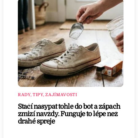
RADY, TIPY, ZAJÍMAVOSTI
Stačí nasypat tohle do bot a zápach
zmizí navždy. Funguje to lépe než
drahé spreje