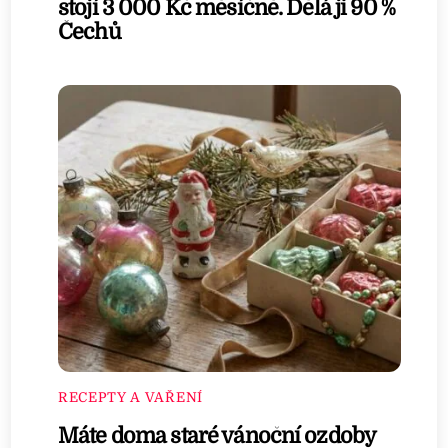
stojí 3 000 Kč měsíčně. Dělá ji 90 %
Čechů
RECEPTY A VAŘENÍ
Máte doma staré vánoční ozdoby