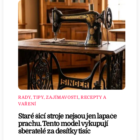
RADY, TIPY, ZAJÍMAVOSTI
,
RECEPTY A
VAŘENÍ
Staré šicí stroje nejsou jen lapače
prachu. Tento model vykupují
sběratelé za desítky tisíc