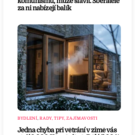
komunismu, může slavit. Sběratelé
za ni nabízejí balík
BYDLENÍ
,
RADY, TIPY, ZAJÍMAVOSTI
Jedna chyba při větrání v zimě vás