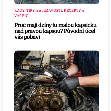
RADY, TIPY, ZAJÍMAVOSTI
,
RECEPTY A
VAŘENÍ
Proč mají džíny tu malou kapsičku
nad pravou kapsou? Původní účel
vás pobaví