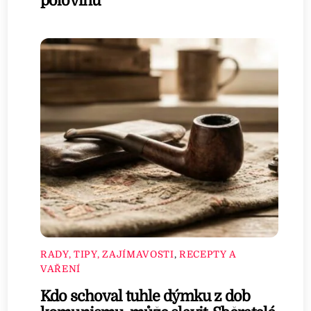
polovinu
RADY, TIPY, ZAJÍMAVOSTI
,
RECEPTY A
VAŘENÍ
Kdo schoval tuhle dýmku z dob