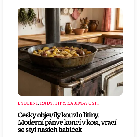
BYDLENÍ
,
RADY, TIPY, ZAJÍMAVOSTI
Češky objevily kouzlo litiny.
Moderní pánve končí v koši, vrací
se styl našich babiček