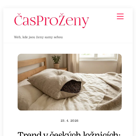
Skip
Men
to
content
Web, kde jsou ženy samy sebou
23. 4. 2026
Trend v českých ložnicích: