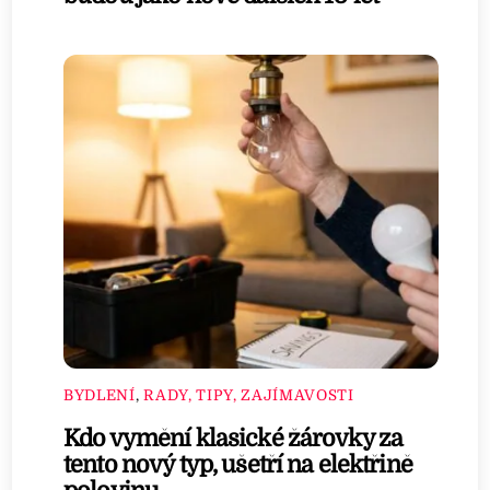
BYDLENÍ
,
RADY, TIPY, ZAJÍMAVOSTI
Kdo vymění klasické žárovky za
tento nový typ, ušetří na elektřině