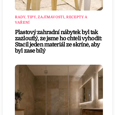
RADY, TIPY, ZAJÍMAVOSTI
,
RECEPTY A
VAŘENÍ
Plastový zahradní nábytek byl tak
zažloutlý, že jsme ho chtěli vyhodit:
Stačil jeden materiál ze skříně, aby
byl zase bílý