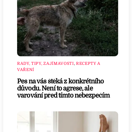
RADY, TIPY, ZAJÍMAVOSTI
,
RECEPTY A
VAŘENÍ
Pes na vás štěká z konkrétního
důvodu. Není to agrese, ale
varování před tímto nebezpečím