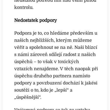
neustálou potřebu mít nad vším plnou
kontrolu.
Nedostatek podpory
Podpora je to, co hledáme především u
našich nejbližších, kterým můžeme
věřit a spolehnout se na ně. Naši blízcí
s námi zároveň sdílejí radost z našich
úspěchů – to však v toxických
vztazích nenajdeme. V těch naopak při
úspěchu druhého partnera namísto
podpory a povzbuzení dochází k jakési
soutěži o to, kdo je „lepší“ a
„úspěšnější“.