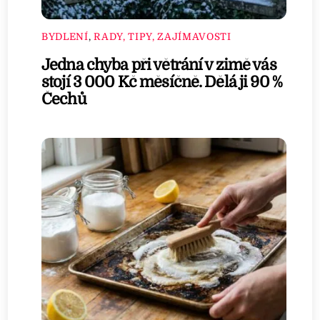
BYDLENÍ
,
RADY, TIPY, ZAJÍMAVOSTI
Jedna chyba při větrání v zimě vás
stojí 3 000 Kč měsíčně. Dělá ji 90 %
Čechů