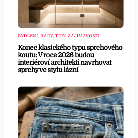
BYDLENÍ
,
RADY, TIPY, ZAJÍMAVOSTI
Konec klasického typu sprchového
koutu: V roce 2026 budou
interiéroví architekti navrhovat
sprchy ve stylu lázní