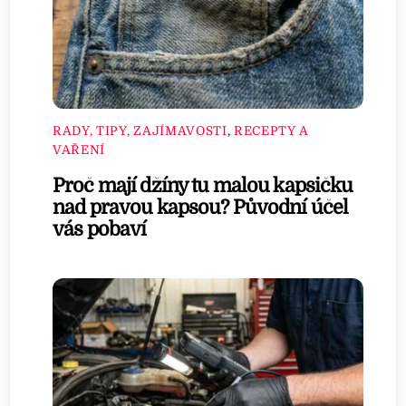
RADY, TIPY, ZAJÍMAVOSTI
,
RECEPTY A
VAŘENÍ
Proč mají džíny tu malou kapsičku
nad pravou kapsou? Původní účel
vás pobaví