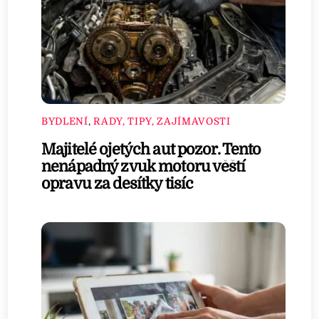
BYDLENÍ
,
RADY, TIPY, ZAJÍMAVOSTI
Majitelé ojetých aut pozor. Tento
nenápadný zvuk motoru věští
opravu za desítky tisíc