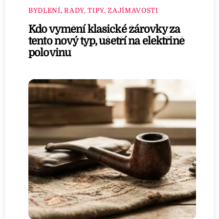
BYDLENÍ
,
RADY, TIPY, ZAJÍMAVOSTI
Kdo vymění klasické žárovky za
tento nový typ, ušetří na elektřině
polovinu