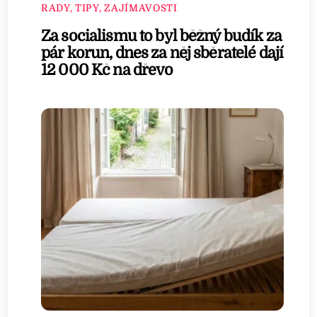
RADY, TIPY, ZAJÍMAVOSTI
Za socialismu to byl běžný budík za
pár korun, dnes za něj sběratelé dají
12 000 Kč na dřevo