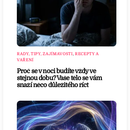
RADY, TIPY, ZAJÍMAVOSTI
,
RECEPTY A
VAŘENÍ
Proč se v noci budíte vždy ve
stejnou dobu? Vaše tělo se vám
snaží něco důležitého říct