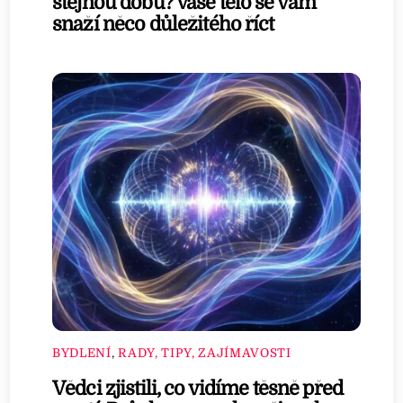
stejnou dobu? Vaše tělo se vám
snaží něco důležitého říct
BYDLENÍ
,
RADY, TIPY, ZAJÍMAVOSTI
Vědci zjistili, co vidíme těsně před