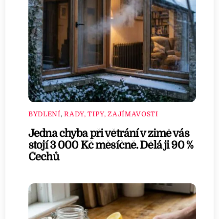
BYDLENÍ
,
RADY, TIPY, ZAJÍMAVOSTI
Jedna chyba při větrání v zimě vás
stojí 3 000 Kč měsíčně. Dělá ji 90 %
Čechů