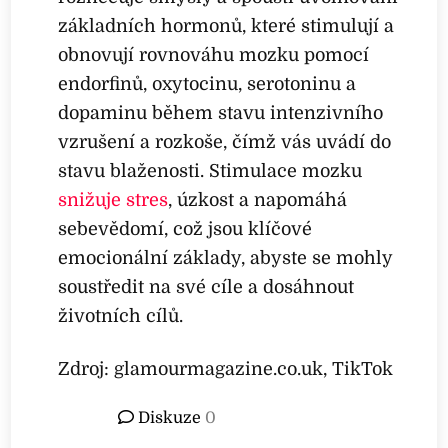
základních hormonů, které stimulují a
obnovují rovnováhu mozku pomocí
endorfinů, oxytocinu, serotoninu a
dopaminu během stavu intenzivního
vzrušení a rozkoše, čímž vás uvádí do
stavu blaženosti. Stimulace mozku
snižuje stres
, úzkost a napomáhá
sebevědomí, což jsou klíčové
emocionální základy, abyste se mohly
soustředit na své cíle a dosáhnout
životních cílů.
Zdroj: glamourmagazine.co.uk, TikTok
Diskuze
0