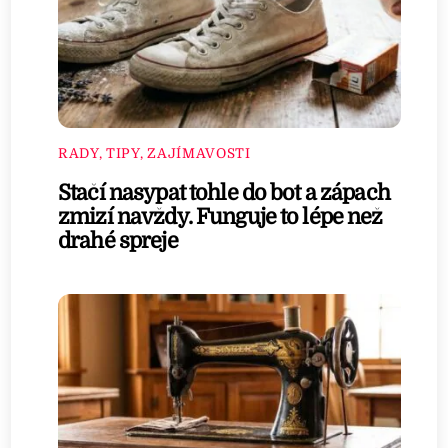
RADY, TIPY, ZAJÍMAVOSTI
Stačí nasypat tohle do bot a zápach
zmizí navždy. Funguje to lépe než
drahé spreje