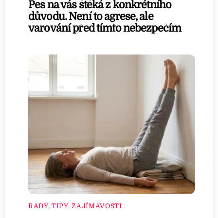
Pes na vás štěká z konkrétního
důvodu. Není to agrese, ale
varování před tímto nebezpečím
RADY, TIPY, ZAJÍMAVOSTI