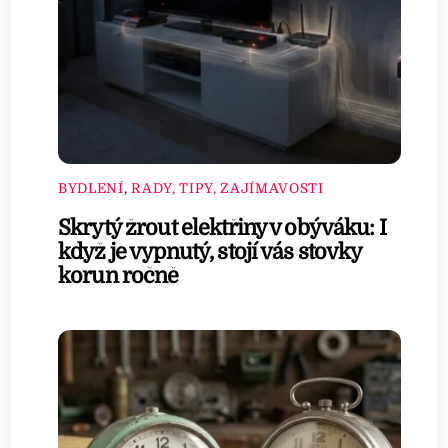
BYDLENÍ
,
RADY, TIPY, ZAJÍMAVOSTI
Skrytý žrout elektřiny v obýváku: I
když je vypnutý, stojí vás stovky
korun ročně