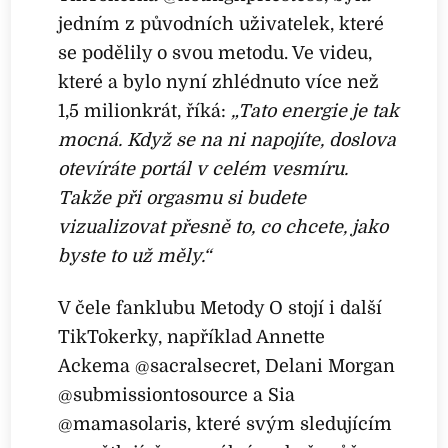
jedním z původních uživatelek, které
se podělily o svou metodu. Ve videu,
které a bylo nyní zhlédnuto více než
1,5 milionkrát, říká:
„Tato energie je tak
mocná. Když se na ni napojíte, doslova
otevíráte portál v celém vesmíru.
Takže při orgasmu si budete
vizualizovat přesně to, co chcete, jako
byste to už měly.“
V čele fanklubu Metody O stojí i další
TikTokerky, například Annette
Ackema @sacralsecret, Delani Morgan
@submissiontosource a Sia
@mamasolaris, které svým sledujícím