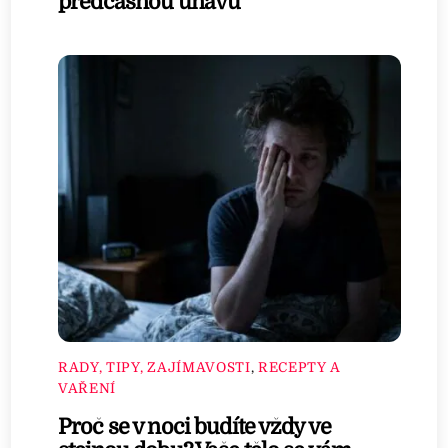
předčasnou únavu
RADY, TIPY, ZAJÍMAVOSTI
,
RECEPTY A
VAŘENÍ
Proč se v noci budíte vždy ve