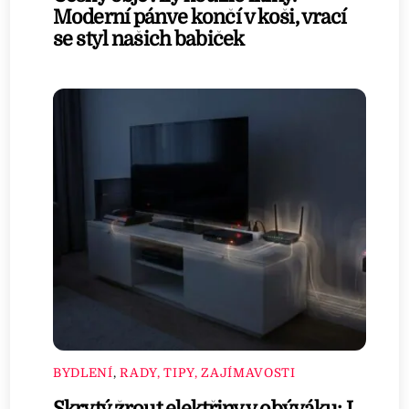
Moderní pánve končí v koši, vrací
se styl našich babiček
BYDLENÍ
,
RADY, TIPY, ZAJÍMAVOSTI
Skrytý žrout elektřiny v obýváku: I