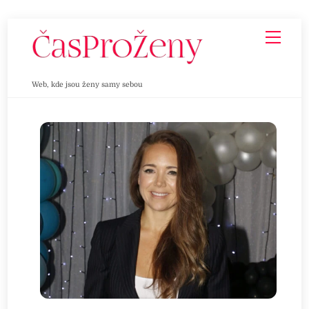
Skip
Men
to
content
Web, kde jsou ženy samy sebou