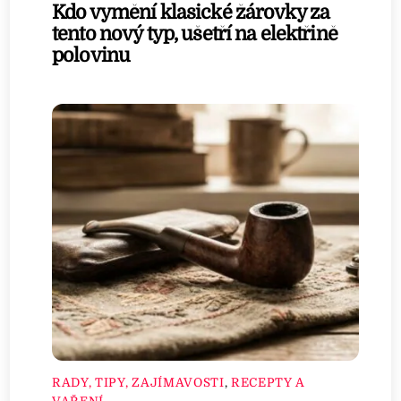
Kdo vymění klasické žárovky za
tento nový typ, ušetří na elektřině
polovinu
RADY, TIPY, ZAJÍMAVOSTI
,
RECEPTY A