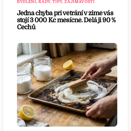
BYDLENÍ
,
RADY, TIPY, ZAJÍMAVOSTI
Jedna chyba při větrání v zimě vás
stojí 3 000 Kč měsíčně. Dělá ji 90 %
Čechů