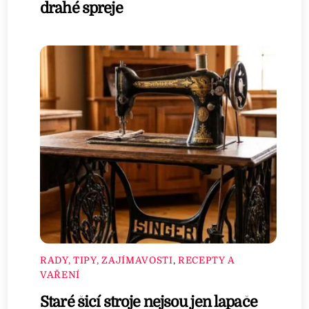
drahé spreje
RADY, TIPY, ZAJÍMAVOSTI
,
RECEPTY A
VAŘENÍ
Staré šicí stroje nejsou jen lapače