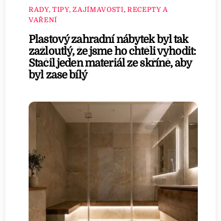
RADY, TIPY, ZAJÍMAVOSTI
,
RECEPTY A
VAŘENÍ
Plastový zahradní nábytek byl tak
zažloutlý, že jsme ho chtěli vyhodit:
Stačil jeden materiál ze skříně, aby
byl zase bílý