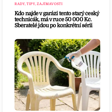
RADY, TIPY, ZAJÍMAVOSTI
Kdo najde v garáži tento starý český
techničák, má v ruce 50 000 Kč.
Sběratelé jdou po konkrétní sérii