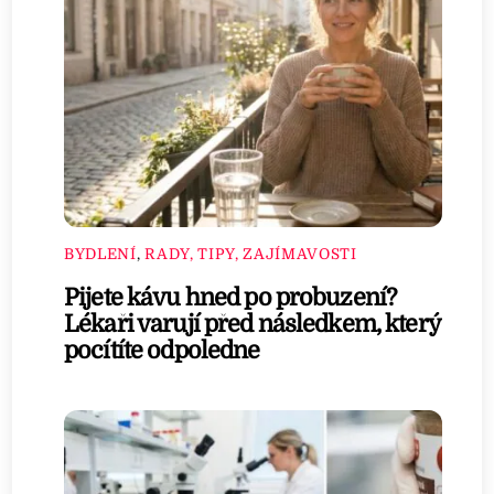
BYDLENÍ
,
RADY, TIPY, ZAJÍMAVOSTI
Pijete kávu hned po probuzení?
Lékaři varují před následkem, který
pocítíte odpoledne