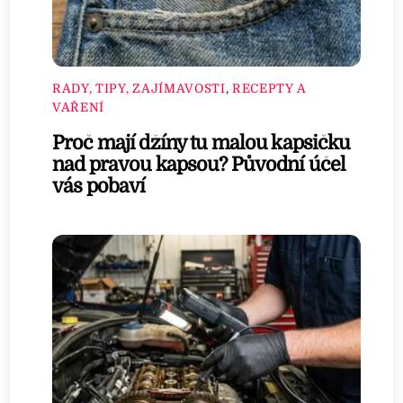
RADY, TIPY, ZAJÍMAVOSTI
,
RECEPTY A
VAŘENÍ
Proč mají džíny tu malou kapsičku
nad pravou kapsou? Původní účel
vás pobaví