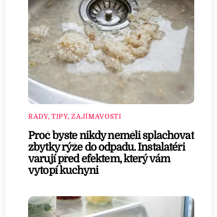
RADY, TIPY, ZAJÍMAVOSTI
Proč byste nikdy neměli splachovat
zbytky rýže do odpadu. Instalatéři
varují před efektem, který vám
vytopí kuchyni