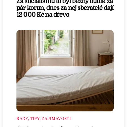
Za socialismu to byl běžný budík za
pár korun, dnes za něj sběratelé dají
12 000 Kč na dřevo
RADY, TIPY, ZAJÍMAVOSTI