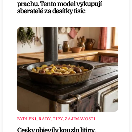
prachu. Tento model vykupují
sběratelé za desítky tisíc
BYDLENÍ
,
RADY, TIPY, ZAJÍMAVOSTI
Češky objevily kouzlo litiny.