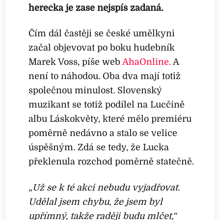
herečka je zase nejspíš zadaná.
Čím dál častěji se české umělkyni
začal objevovat po boku hudebník
Marek Voss, píše web
AhaOnline.
A
není to náhodou. Oba dva mají totiž
společnou minulost. Slovenský
muzikant se totiž podílel na Lucčině
albu Láskokvěty, které mělo premiéru
poměrně nedávno a stalo se velice
úspěšným. Zdá se tedy, že Lucka
překlenula rozchod poměrně statečně.
„
Už se k té akci nebudu vyjadřovat.
Udělal jsem chybu, že jsem byl
upřímný, takže raději budu mlčet,“