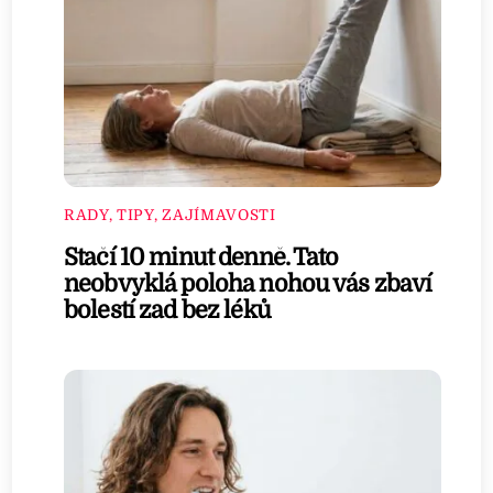
RADY, TIPY, ZAJÍMAVOSTI
Stačí 10 minut denně. Tato
neobvyklá poloha nohou vás zbaví
bolestí zad bez léků