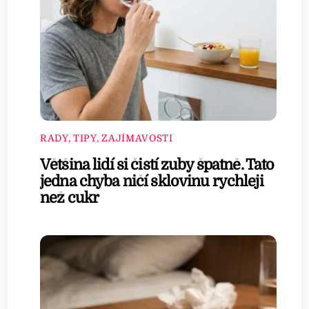
RADY, TIPY, ZAJÍMAVOSTI
Většina lidí si čistí zuby špatně. Tato
jedna chyba ničí sklovinu rychleji
než cukr