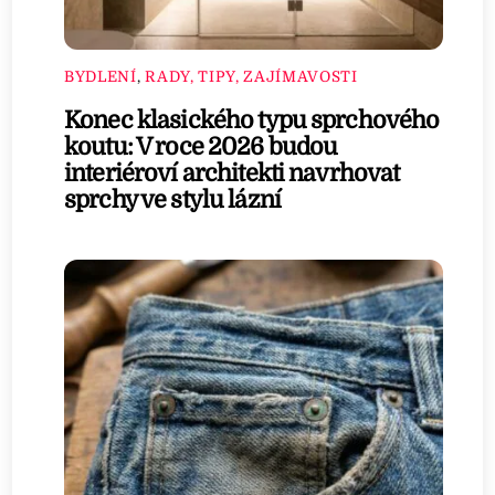
BYDLENÍ
,
RADY, TIPY, ZAJÍMAVOSTI
Konec klasického typu sprchového
koutu: V roce 2026 budou
interiéroví architekti navrhovat
sprchy ve stylu lázní