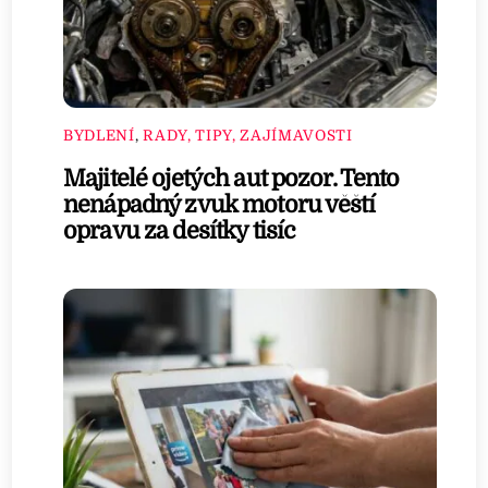
BYDLENÍ
,
RADY, TIPY, ZAJÍMAVOSTI
Majitelé ojetých aut pozor. Tento
nenápadný zvuk motoru věští
opravu za desítky tisíc