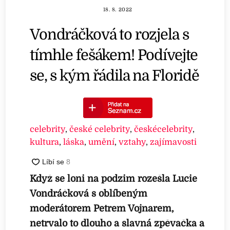
18. 8. 2022
Vondráčková to rozjela s
tímhle fešákem! Podívejte
se, s kým řádila na Floridě
celebrity
,
české celebrity
,
českécelebrity
,
kultura
,
láska
,
umění
,
vztahy
,
zajímavosti
Když se loni na podzim rozešla Lucie
Vondráčková s oblíbeným
moderátorem Petrem Vojnarem,
netrvalo to dlouho a slavná zpěvačka a