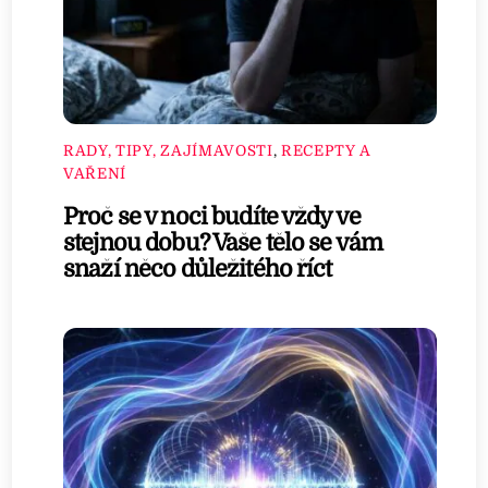
RADY, TIPY, ZAJÍMAVOSTI
,
RECEPTY A
VAŘENÍ
Proč se v noci budíte vždy ve
stejnou dobu? Vaše tělo se vám
snaží něco důležitého říct