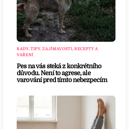
RADY, TIPY, ZAJÍMAVOSTI
,
RECEPTY A
VAŘENÍ
Pes na vás štěká z konkrétního
důvodu. Není to agrese, ale
varování před tímto nebezpečím