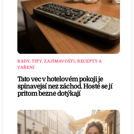
RADY, TIPY, ZAJÍMAVOSTI
,
RECEPTY A
VAŘENÍ
Tato věc v hotelovém pokoji je
špinavější než záchod. Hosté se jí
přitom běžně dotýkají