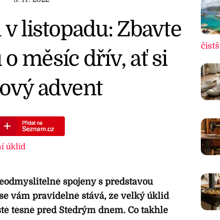
 v listopadu: Zbavte
čistš
o měsíc dřív, ať si
dový advent
í úklid
eodmyslitelně spojeny s představou
e vám pravidelně stává, že velký úklid
tě těsně před Štědrým dnem. Co takhle