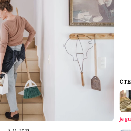
ČTE
je g
8. 11. 2022