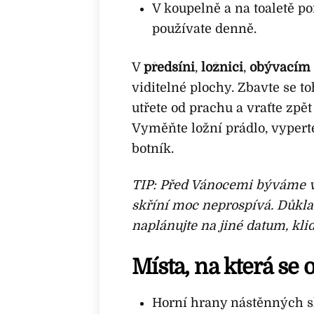
V koupelně a na toaletě p
používate denně.
V
předsíni
,
ložnici
,
obývacím
viditelné plochy. Zbavte se t
utřete od prachu a vraťte zpět
Vyměňte ložní prádlo, vyperte
botník.
TIP:
Před Vánocemi býváme v n
skříní moc neprospívá.
Důklad
naplánujte na jiné datum, klid
Místa, na která se
Horní hrany nástěnných sk