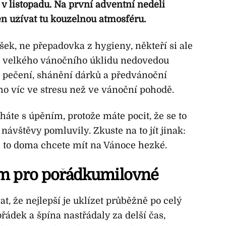
ž v listopadu. Na první adventní neděli
en užívat tu kouzelnou atmosféru.
šek, ne přepadovka z hygieny, někteří si ale
ez velkého vánočního úklidu nedovedou
o pečení, shánění dárků a předvánoční
oho víc ve stresu než ve vánoční pohodě.
áte s úpěním, protože máte pocit, že se to
 návštěvy pomluvily. Zkuste na to jít jinak:
ože to doma chcete mít na Vánoce hezké.
am pro pořádkumilovné
t, že nejlepší je uklízet průběžně po celý
řádek a špína nastřádaly za delší čas,