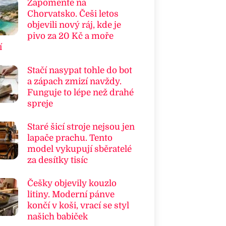
Zapomeňte na
Chorvatsko. Češi letos
objevili nový ráj, kde je
pivo za 20 Kč a moře
í
Stačí nasypat tohle do bot
a zápach zmizí navždy.
Funguje to lépe než drahé
spreje
Staré šicí stroje nejsou jen
lapače prachu. Tento
model vykupují sběratelé
za desítky tisíc
Češky objevily kouzlo
litiny. Moderní pánve
končí v koši, vrací se styl
našich babiček