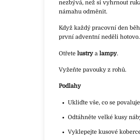
nezbývá, než si vyhrnout ruk
námahu odměnit.
Když každý pracovní den běhe
první adventní neděli hotovo.
Otřete
lustry
a
lampy
.
Vyžeňte pavouky z rohů.
Podlahy
Ukliďte vše, co se povaluj
Odtáhněte velké kusy náby
Vyklepejte kusové koberce