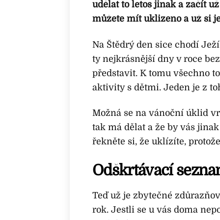
udělat to letos jinak a začít u
můžete mít uklizeno a už si j
Na Štědrý den sice chodí Ježí
ty nejkrásnější dny v roce b
představit. K tomu všechno t
aktivity s dětmi. Jeden je z t
Možná se na vánoční úklid vrh
tak má dělat a že by vás jinak
řekněte si, že uklízíte, prot
Odškrtávací sezn
Teď už je zbytečné zdůrazňova
rok. Jestli se u vás doma nepo