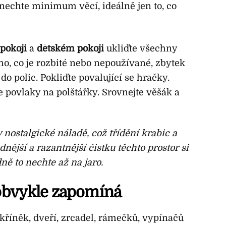
onechte minimum věcí, ideálně jen to, co
pokoji
a
dětském
pokoji
ukliďte všechny
oho, co je rozbité nebo nepoužívané, zbytek
 do polic. Pokliďte povalující se hračky.
 povlaky na polštářky. Srovnejte věšák a
ostalgické náladě, což třídění krabic a
nější a razantnější čistku těchto prostor si
ně to nechte až na jaro.
 obvykle zapomíná
říněk, dveří, zrcadel, rámečků, vypínačů