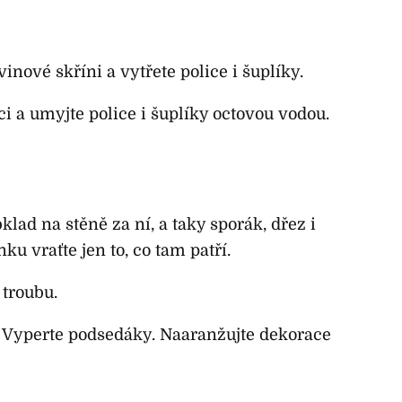
inové skříni a vytřete police i šuplíky.
ci a umyjte police i šuplíky octovou vodou.
lad na stěně za ní, a taky sporák, dřez i
u vraťte jen to, co tam patří.
 troubu.
e. Vyperte podsedáky. Naaranžujte dekorace