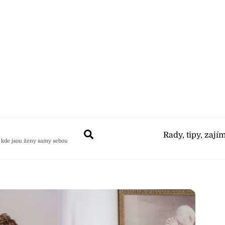
Search
Rady, tipy, zají
 kde jsou ženy samy sebou