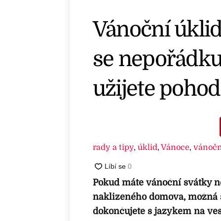
Vánoční úklid
se nepořádku 
užijete poho
rady a tipy
,
úklid
,
Vánoce
,
vánočn
Pokud máte vánoční svátky n
naklizeného domova, možná s
dokončujete s jazykem na ves