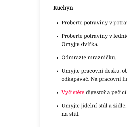
Kuchyň
Proberte potraviny v potrav
Proberte potraviny v ledni
Omyjte dvířka.
Odmrazte mrazničku.
Umyjte pracovní desku, obk
odkapávač. Na pracovní link
Vyčistěte
digestoř a pečicí
Umyjte jídelní stůl a židl
na stůl.