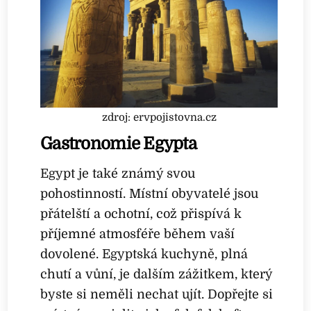
zdroj: ervpojistovna.cz
Gastronomie Egypta
Egypt je také známý svou
pohostinností. Místní obyvatelé jsou
přátelští a ochotní, což přispívá k
příjemné atmosféře během vaší
dovolené. Egyptská kuchyně, plná
chutí a vůní, je dalším zážitkem, který
byste si neměli nechat ujít. Dopřejte si