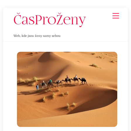
Skip
Men
to
content
Web, kde jsou ženy samy sebou