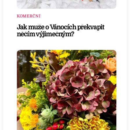
KOMERČNÍ
Jak muže o Vánocích překvapit
něčím výjimečným?