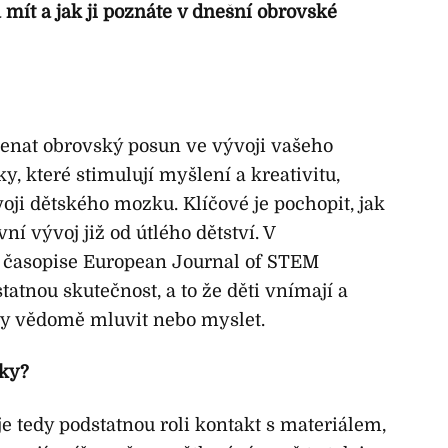
mít a jak ji poznáte v dnešní obrovské
nat obrovský posun ve vývoji vašeho
ky, které stimulují myšlení a kreativitu,
ji dětského mozku. Klíčové je pochopit, jak
ní vývoj již od útlého dětství. V
časopise European Journal of STEM
tatnou skutečnost, a to že děti vnímají a
pny vědomě mluvit nebo myslet.
čky?
je tedy podstatnou roli kontakt s materiálem,