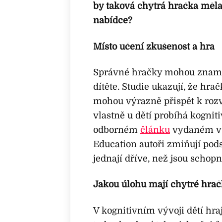
by taková chytrá hračka měla 
nabídce?
Místo učení zkušenost a hra
Správné hračky mohou zname
dítěte. Studie ukazují, že hrač
mohou výrazně přispět k rozvo
vlastně u dětí probíhá kognitiv
odborném
článku
vydaném v 
Education autoři zmiňují pods
jednají dříve, než jsou scho
Jakou úlohu mají chytré hra
V kognitivním vývoji dětí hra