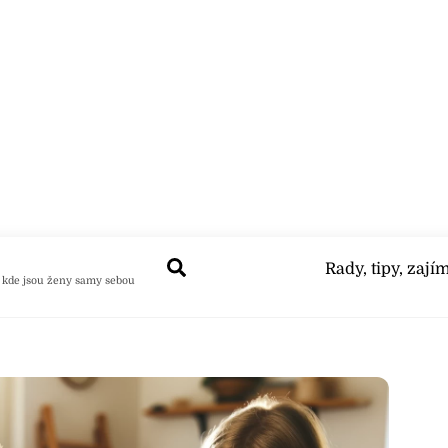
Search
Rady, tipy, zají
 kde jsou ženy samy sebou