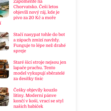
Zapomeňte na
Chorvatsko. Češi letos
objevili nový ráj, kde je
pivo za 20 Kč a moře
í
Stačí nasypat tohle do bot
a zápach zmizí navždy.
Funguje to lépe než drahé
spreje
Staré šicí stroje nejsou jen
lapače prachu. Tento
model vykupují sběratelé
za desítky tisíc
Češky objevily kouzlo
litiny. Moderní pánve
končí v koši, vrací se styl
našich babiček