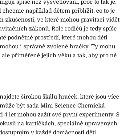
ungují spíše než vysvětlování, proč to tak je.
chceme například dětem přiblížit, co to je
m zkušenosti, ve které mohou gravitaci vidět
avitačních zákonů. Role rodičů je tedy spíše
té podnětné prostředí, které mohou děti
mohou i správně zvolené hračky. Ty mohu
 ale přiměřeně jejich věku a tak, aby pro ně
najdete širokou škálu hraček, které jsou více
 může být sada Mini Science Chemická
ž od 4 let mohou zažít své první experimenty. S
kusů na kartičkách, speciálně upravených
 dostupným v každé domácnosti děti