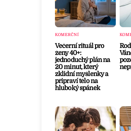
KOMERČNÍ
KOM
Večerní rituál pro
Rod
ženy 40+:
Váno
jednoduchý plán na
pozo
20 minut, který
nepř
zklidní myšlenky a
připraví tělo na
hluboký spánek