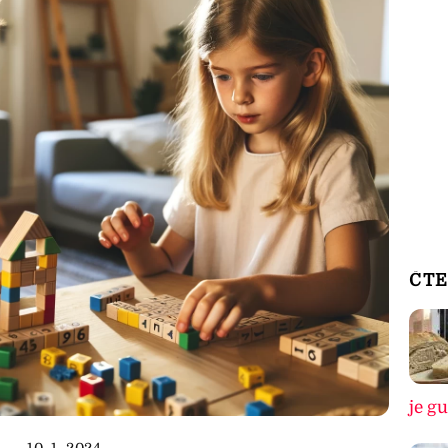
ČTE
je g