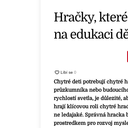
Hračky, kter
na edukaci dě
Chytré děti potřebují chytré 
průzkumníka nebo budoucího 
rychlostí světla, je důležité,
hrají klíčovou roli chytré hra
ne ledajaké. Správná hračka b
prostředkem pro rozvoj myšle