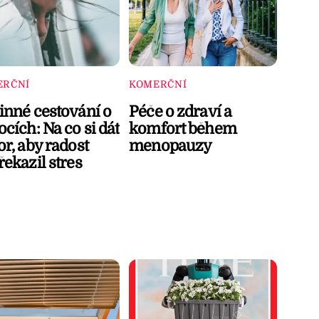
ERČNÍ
KOMERČNÍ
inné cestování o
Péče o zdraví a
cích: Na co si dát
komfort během
r, aby radost
menopauzy
ekazil stres