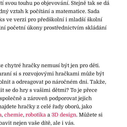
tí svou touhu po objevování. Stejně tak se dá
adný vztah k počítání a matematice. Sada
ve verzi pro předškolní i mladší školní
adní početní úkony prostřednictvím skládání
 chytré hračky nemusí být jen pro děti.
 hraní si s rozvojovými hračkami může být
lnit a odreagovat po náročném dni. Takže,
it se do hry s vašimi dětmi? To je přece
s společně a zároveň podporovat jejich
ajdete hračky z celé řady oborů, jako
a
,
chemie
,
robotika
a
3D design
. Můžete si
avit nejen vaše dítě, ale i vás.