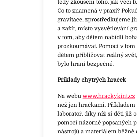
tedy zkoušení toho, jak věci f
Co to znamená v praxi? Pokud 
gravitace, zprostředkujeme ji
a zažít, místo vysvětlování gr
v tom, aby dětem nabídli boha
prozkoumávat. Pomoci v tom 
dětem přibližovat reálný svět,
bylo hraní bezpečné.
Příklady chytrých hraček
Na webu
www.hrackykint.cz
než jen hračkami. Příkladem
laboratoř, díky níž si děti ji
pomocí názorně popsaných po
nástrojů a materiálem běžně