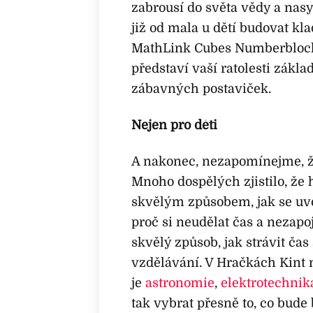
zabrousí do světa vědy a nasy
již od mala u dětí budovat kl
MathLink Cubes Numberblocks 
představí vaší ratolesti zákl
zábavných postaviček.
Nejen pro děti
A nakonec, nezapomínejme, že
Mnoho dospělých zjistilo, že
skvělým způsobem, jak se uvo
proč si neudělat čas a nezapoj
skvělý způsob, jak strávit ča
vzdělávání. V Hračkách Kint n
je
astronomie
,
elektrotechnik
tak vybrat přesně to, co bude b