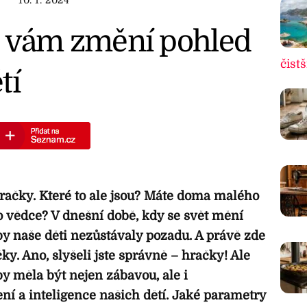
10. 1. 2024
é vám změní pohled
čistš
tí
hračky. Které to ale jsou? Máte doma malého
vědce? V dnešní době, kdy se svět mění
 aby naše děti nezůstávaly pozadu. A právě zde
čky. Ano, slyšeli jste správně – hračky! Ale
y měla být nejen zábavou, ale i
ní a inteligence našich dětí. Jaké parametry