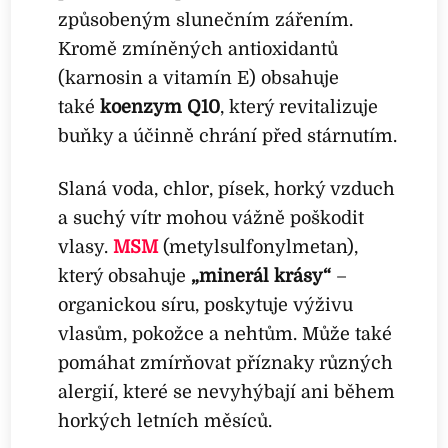
způsobeným slunečním zářením.
Kromě zmíněných antioxidantů
(karnosin a vitamín E) obsahuje
také
koenzym Q10
, který revitalizuje
buňky a účinně chrání před stárnutím.
Slaná voda, chlor, písek, horký vzduch
a suchý vítr mohou vážně poškodit
vlasy.
MSM
(metylsulfonylmetan),
který obsahuje
„minerál krásy“
–
organickou síru, poskytuje výživu
vlasům, pokožce a nehtům. Může také
pomáhat zmírňovat příznaky různých
alergií, které se nevyhýbají ani během
horkých letních měsíců.