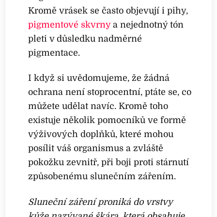
Kromě vrásek se často objevují i pihy,
pigmentové skvrny
a nejednotný tón
pleti v důsledku nadměrné
pigmentace.
I když si uvědomujeme, že žádná
ochrana není stoprocentní, ptáte se, co
můžete udělat navíc. Kromě toho
existuje několik pomocníků ve formě
výživových doplňků, které mohou
posílit váš organismus a zvláště
pokožku zevnitř, při boji proti stárnutí
způsobenému slunečním zářením.
Sluneční záření proniká do vrstvy
kůže nazývané škára, která obsahuje