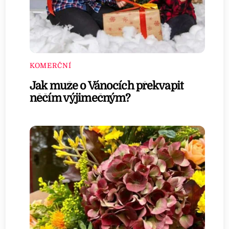
KOMERČNÍ
Jak muže o Vánocích překvapit
něčím výjimečným?