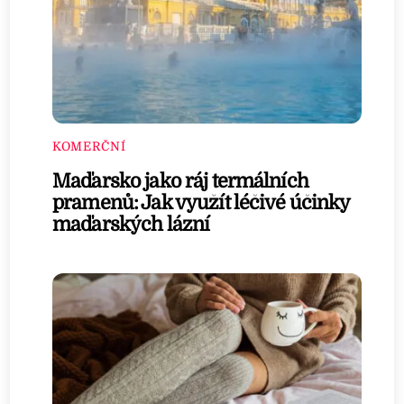
KOMERČNÍ
Maďarsko jako ráj termálních
pramenů: Jak využít léčivé účinky
maďarských lázní