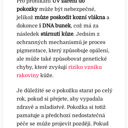
Pro pronikání
UV záření do
pokožky
může být nebezpečné,
jelikož
může poškodit kožní vlákna
a
dokonce
i DNA buněk
, což má za
následek
stárnutí kůže
. Jedním z
ochranných mechanismů je proces
pigmentace, který způsobuje opálení,
ale může také způsobovat genetické
chyby, které zvyšují
riziko vzniku
rakoviny
kůže.
Je důležité se o pokožku starat po celý
rok, pokud si přejete, aby vypadala
zdravě a mladistvě. Pokožka si totiž
pamatuje a předchozí nedostatečná
péče se může projevit později. Pokud