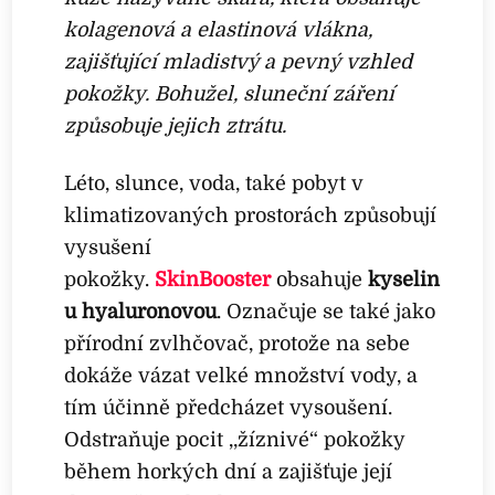
kolagenová a elastinová vlákna,
zajišťující mladistvý a pevný vzhled
pokožky. Bohužel, sluneční záření
způsobuje jejich ztrátu.
Léto, slunce, voda, také pobyt v
klimatizovaných prostorách způsobují
vysušení
pokožky.
SkinBooster
obsahuje
kyselin
u hyaluronovou
. Označuje se také jako
přírodní zvlhčovač, protože na sebe
dokáže vázat velké množství vody, a
tím účinně předcházet vysoušení.
Odstraňuje pocit ,,žíznivé“ pokožky
během horkých dní a zajišťuje její