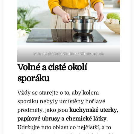
Foto: LightField Studios / Shutterstock
Volné a čisté okolí
sporáku
Vždy se starejte o to, aby kolem
sporáku nebyly umístěny hořlavé
předměty, jako jsou
kuchyňské utěrky,
papírové ubrusy a chemické látky
.
Udržujte tuto oblast co nejčistší, a to