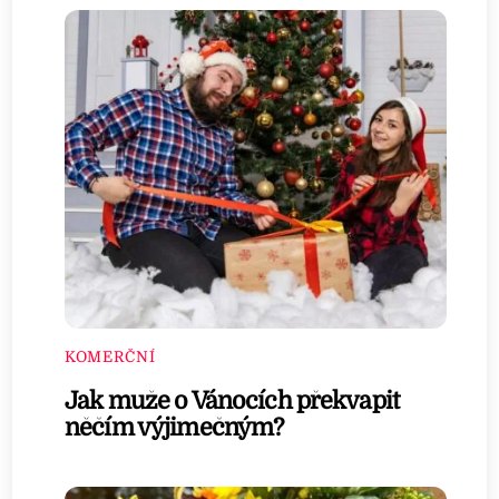
KOMERČNÍ
Jak muže o Vánocích překvapit
něčím výjimečným?