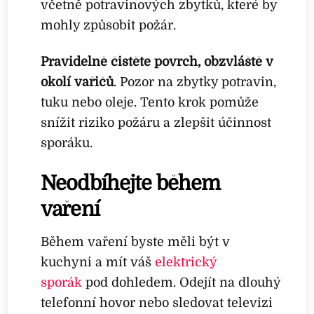
včetně potravinových zbytků, které by
mohly způsobit požár.
Pravidelně čistěte povrch, obzvláště v
okolí vařičů
. Pozor na zbytky potravin,
tuku nebo oleje. Tento krok pomůže
snížit riziko požáru a zlepšit účinnost
sporáku.
Neodbíhejte během
vaření
Během vaření byste měli být v
kuchyni a mít váš
elektrický
sporák
pod dohledem. Odejít na dlouhý
telefonní hovor nebo sledovat televizi