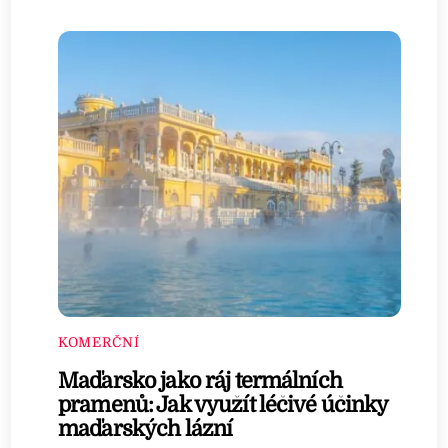
KOMERČNÍ
Maďarsko jako ráj termálních
pramenů: Jak využít léčivé účinky
maďarských lázní