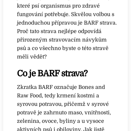
které psí organismus pro zdravé
fungování potřebuje. Skvělou volbou s
jednoduchou přípravou je BARF strava.
Proč tato strava nejlépe odpovídá
přirozeným stravovacím návykům
psů a co všechno byste o této stravě
měli vědět?
Co je BARF strava?
Zkratka BARF označuje Bones and
Raw Food, tedy krmení kostmi a
syrovou potravou, přičemž v syrové
potravě je zahrnuto maso, vnitřnosti,
zelenina, ovoce, byliny a u vysoce
aktivních psů i obiloviny. Jak jistě