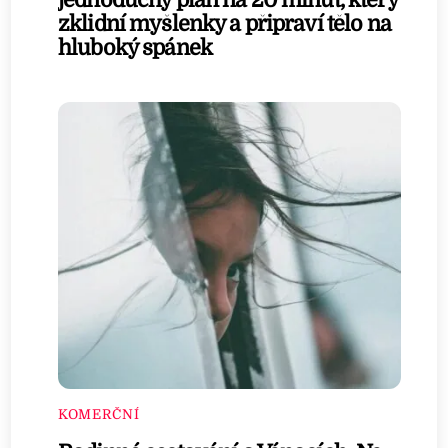
jednoduchý plán na 20 minut, který
zklidní myšlenky a připraví tělo na
hluboký spánek
KOMERČNÍ