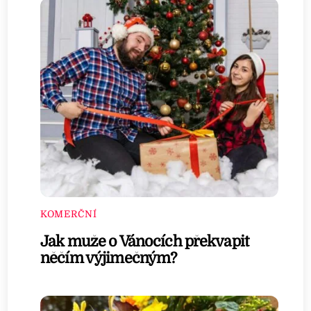
KOMERČNÍ
Jak muže o Vánocích překvapit
něčím výjimečným?