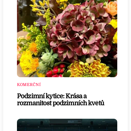
KOMERČNÍ
Podzimní kytice: Krása a
rozmanitost podzimních květů