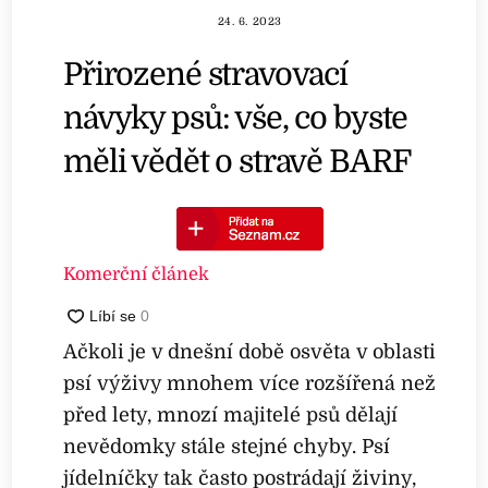
24. 6. 2023
Přirozené stravovací
návyky psů: vše, co byste
měli vědět o stravě BARF
Komerční článek
Ačkoli je v dnešní době osvěta v oblasti
psí výživy mnohem více rozšířená než
před lety, mnozí majitelé psů dělají
nevědomky stále stejné chyby. Psí
jídelníčky tak často postrádají živiny,