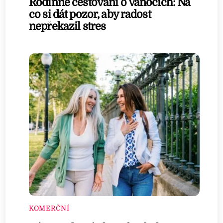
Rodinné cestování o Vánocích: Na
co si dát pozor, aby radost
nepřekazil stres
KOMERČNÍ