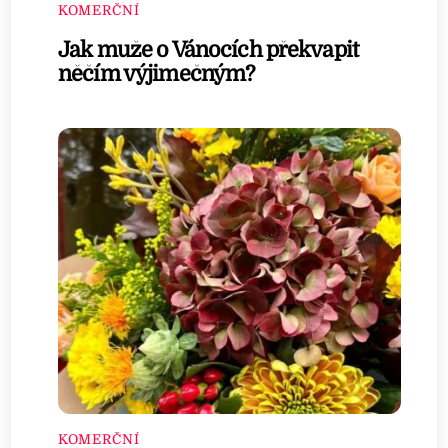
KOMERČNÍ
Jak muže o Vánocích překvapit
něčím výjimečným?
KOMERČNÍ