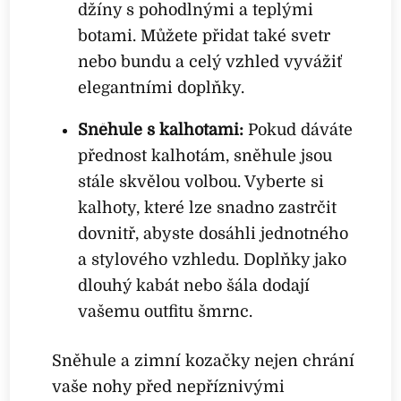
džíny s pohodlnými a teplými
botami. Můžete přidat také svetr
nebo bundu a celý vzhled vyvážiť
elegantními doplňky.
Sněhule s kalhotami:
Pokud dáváte
přednost kalhotám, sněhule jsou
stále skvělou volbou. Vyberte si
kalhoty, které lze snadno zastrčit
dovnitř, abyste dosáhli jednotného
a stylového vzhledu. Doplňky jako
dlouhý kabát nebo šála dodají
vašemu outfitu šmrnc.
Sněhule a zimní kozačky nejen chrání
vaše nohy před nepříznivými