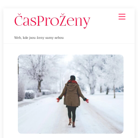
Skip
Men
to
content
Web, kde jsou ženy samy sebou