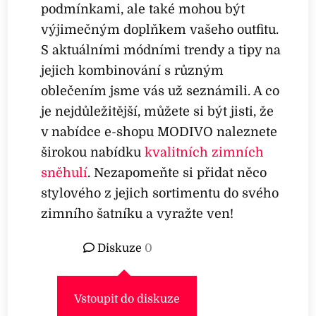
podmínkami, ale také mohou být
výjimečným doplňkem vašeho outfitu.
S aktuálními módními trendy a tipy na
jejich kombinování s různým
oblečením jsme vás už seznámili. A co
je nejdůležitější, můžete si být jisti, že
v nabídce e-shopu MODIVO naleznete
širokou nabídku
kvalitních zimních
sněhulí
. Nezapomeňte si přidat něco
stylového z jejich sortimentu do svého
zimního šatníku a vyražte ven!
Diskuze
0
Vstoupit do diskuze