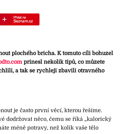
nout plochého břicha. K tomuto cíli bohužel
odto.com
přinesl několik tipů, co můžete
hlili, a tak se rychleji zbavili otravného
nout je často první věcí, kterou řešíme.
vé dodržovat něco, čemu se říká „kalorický
máte méně potravy, než kolik vaše tělo