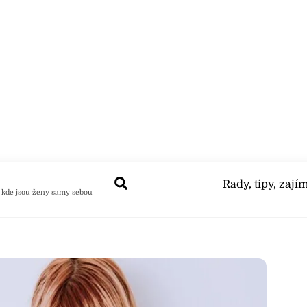
Search
Rady, tipy, zají
 kde jsou ženy samy sebou