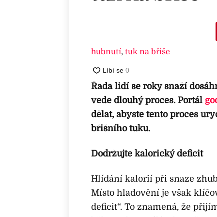
hubnutí
,
tuk na břiše
Řada lidí se roky snaží dosáh
vede dlouhý proces. Portál
go
dělat, abyste tento proces uryc
břišního tuku.
Dodržujte kalorický deficit
Hlídání kalorií při snaze zhub
Místo hladovění je však klíčo
deficit“. To znamená, že přijí