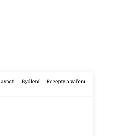
mavosti
Bydlení
Recepty a vaření