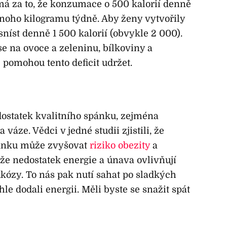
á za to, že konzumace o 500 kalorií denně
noho kilogramu týdně. Aby ženy vytvořily
 sníst denně 1 500 kalorií (obvykle 2 000).
e na ovoce a zeleninu, bílkoviny a
 pomohou tento deficit udržet.
ostatek kvalitního spánku, zejména
váze. Vědci v jedné studii zjistili, že
pánku může zvyšovat
riziko obezity
a
 že nedostatek energie a únava ovlivňují
lukózy. To nás pak nutí sahat po sladkých
e dodali energii. Měli byste se snažit spát