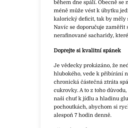
během dne spálí. Obecně se m
méně může vést k úbytku jed
kalorický deficit, tak by měly
Navíc se doporučuje zaměřit s
nerafinované sacharidy, které
Dopřejte si kvalitní spánek
Je vědecky prokázáno, že ned
hlubokého, vede k přibírání na 
chronická částečná ztráta s
cukrovky. A to z toho důvodu,
naši chuť k jídlu a hladinu g
pochoutkách, abychom si rychl
alespoň 7 hodin denně.