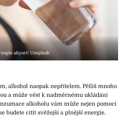
: engin akyurt/ Unsplash
em, alkohol naopak nepřítelem. Příliš mnoho
zitou a může vést k nadměrnému ukládání
onzumace alkoholu vám může nejen pomoci
 se budete cítit svěžejší a plnější energie.