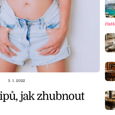
čistš
3. 1. 2022
ipů, jak zhubnout