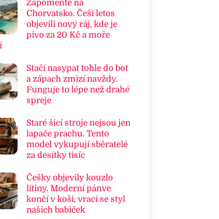
Zapomeňte na
Chorvatsko. Češi letos
objevili nový ráj, kde je
pivo za 20 Kč a moře
í
Stačí nasypat tohle do bot
a zápach zmizí navždy.
Funguje to lépe než drahé
spreje
Staré šicí stroje nejsou jen
lapače prachu. Tento
model vykupují sběratelé
za desítky tisíc
Češky objevily kouzlo
litiny. Moderní pánve
končí v koši, vrací se styl
našich babiček