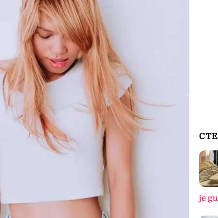
ČTE
je g