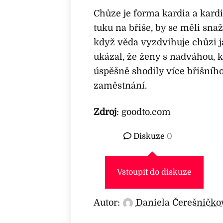
Chůze je forma kardia a kard
tuku na břiše, by se měli snaž
když věda vyzdvihuje chůzi 
ukázal, že ženy s nadváhou, k
úspěšně shodily více břišníh
zaměstnání.
Zdroj
: goodto.com
Diskuze
0
Vstoupit do diskuze
Autor:
Daniela Čerešničko