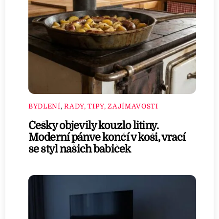
BYDLENÍ
,
RADY, TIPY, ZAJÍMAVOSTI
Češky objevily kouzlo litiny.
Moderní pánve končí v koši, vrací
se styl našich babiček