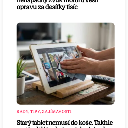
nenápadný zvuk motoru věští
opravu za desítky tisíc
RADY, TIPY, ZAJÍMAVOSTI
Starý tablet nemusí do koše. Takhle