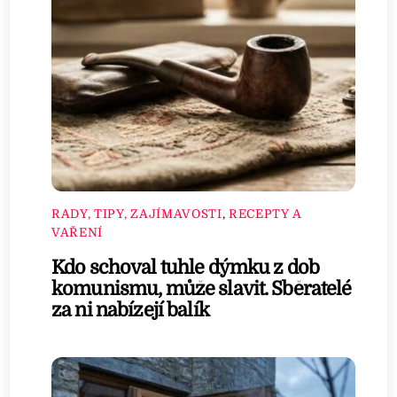
RADY, TIPY, ZAJÍMAVOSTI
,
RECEPTY A
VAŘENÍ
Kdo schoval tuhle dýmku z dob
komunismu, může slavit. Sběratelé
za ni nabízejí balík