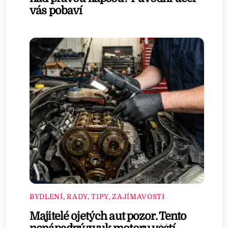
vás pobaví
BYDLENÍ
,
RADY, TIPY, ZAJÍMAVOSTI
Majitelé ojetých aut pozor. Tento