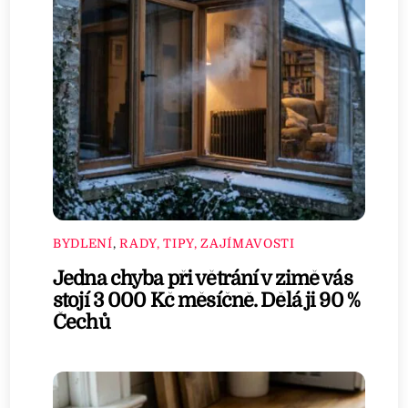
BYDLENÍ
,
RADY, TIPY, ZAJÍMAVOSTI
Jedna chyba při větrání v zimě vás
stojí 3 000 Kč měsíčně. Dělá ji 90 %
Čechů