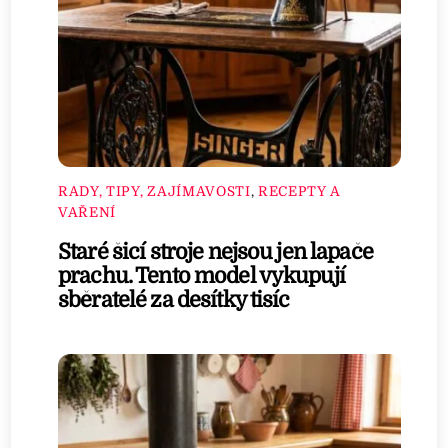
RADY, TIPY, ZAJÍMAVOSTI
,
RECEPTY A
VAŘENÍ
Staré šicí stroje nejsou jen lapače
prachu. Tento model vykupují
sběratelé za desítky tisíc