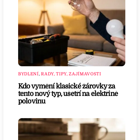
BYDLENÍ
,
RADY, TIPY, ZAJÍMAVOSTI
Kdo vymění klasické žárovky za
tento nový typ, ušetří na elektřině
polovinu