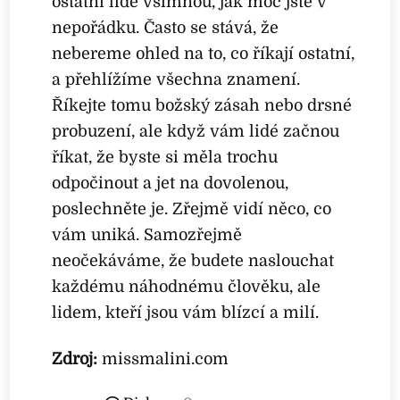
ostatní lidé všimnou, jak moc jste v
nepořádku. Často se stává, že
nebereme ohled na to, co říkají ostatní,
a přehlížíme všechna znamení.
Říkejte tomu božský zásah nebo drsné
probuzení, ale když vám lidé začnou
říkat, že byste si měla trochu
odpočinout a jet na dovolenou,
poslechněte je. Zřejmě vidí něco, co
vám uniká. Samozřejmě
neočekáváme, že budete naslouchat
každému náhodnému člověku, ale
lidem, kteří jsou vám blízcí a milí.
Zdroj:
missmalini.com