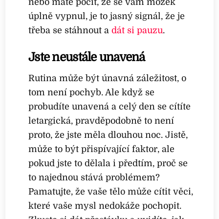
nebo máte pocit, že se vám mozek
úplně vypnul, je to jasný signál, že je
třeba se stáhnout a
dát si pauzu
.
Jste neustále unavená
Rutina může být únavná záležitost, o
tom není pochyb. Ale když se
probudíte unavená a celý den se cítíte
letargická, pravděpodobně to není
proto, že jste měla dlouhou noc. Jistě,
může to být přispívající faktor, ale
pokud jste to dělala i předtím, proč se
to najednou stává problémem?
Pamatujte, že vaše tělo může cítit věci,
které vaše mysl nedokáže pochopit.