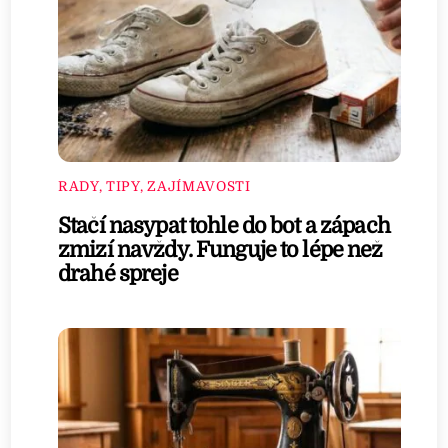
RADY, TIPY, ZAJÍMAVOSTI
Stačí nasypat tohle do bot a zápach
zmizí navždy. Funguje to lépe než
drahé spreje