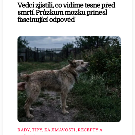
Vědci zjistili, co vidíme těsně před
smrtí. Průzkum mozku přinesl
fascinující odpověď
RADY, TIPY, ZAJÍMAVOSTI
,
RECEPTY A