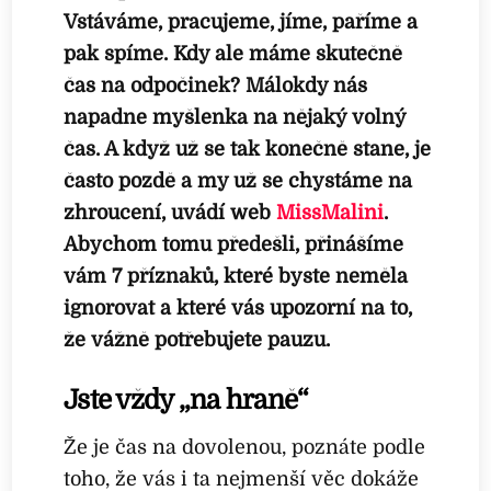
Vstáváme, pracujeme, jíme, paříme a
pak spíme. Kdy ale máme skutečně
čas na odpočinek? Málokdy nás
napadne myšlenka na nějaký volný
čas. A když už se tak konečně stane, je
často pozdě a my už se chystáme na
zhroucení, uvádí web
MissMalini
.
Abychom tomu předešli, přinášíme
vám 7 příznaků, které byste neměla
ignorovat a které vás upozorní na to,
že vážně potřebujete pauzu.
Jste vždy „na hraně“
Že je čas na dovolenou, poznáte podle
toho, že vás i ta nejmenší věc dokáže