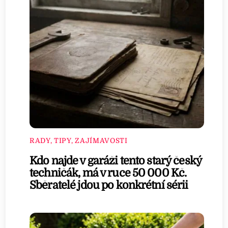
RADY, TIPY, ZAJÍMAVOSTI
Kdo najde v garáži tento starý český
techničák, má v ruce 50 000 Kč.
Sběratelé jdou po konkrétní sérii