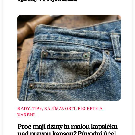
RADY, TIPY, ZAJÍMAVOSTI
,
RECEPTY A
VAŘENÍ
Proč mají džíny tu malou kapsičku
nad pravou kapsou? Původní účel