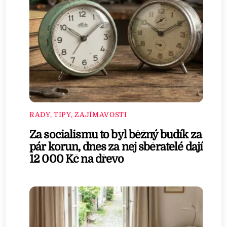
RADY, TIPY, ZAJÍMAVOSTI
Za socialismu to byl běžný budík za
pár korun, dnes za něj sběratelé dají
12 000 Kč na dřevo