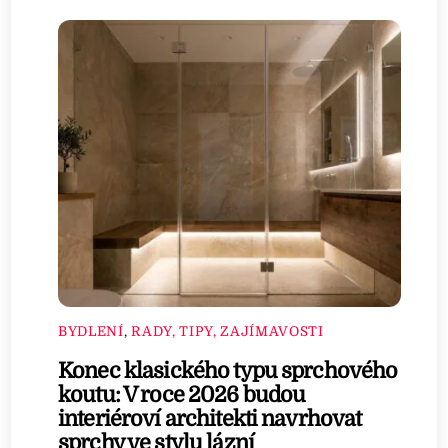
BYDLENÍ
,
RADY, TIPY, ZAJÍMAVOSTI
Konec klasického typu sprchového
koutu: V roce 2026 budou
interiéroví architekti navrhovat
sprchy ve stylu lázní