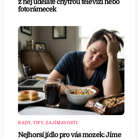
z něj uděláte chytrou televizi nebo
fotorámeček
RADY, TIPY, ZAJÍMAVOSTI
Nejhorší jídlo pro váš mozek: Jíme