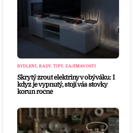
BYDLENÍ
,
RADY, TIPY, ZAJÍMAVOSTI
Skrytý žrout elektřiny v obýváku: I
když je vypnutý, stojí vás stovky
korun ročně