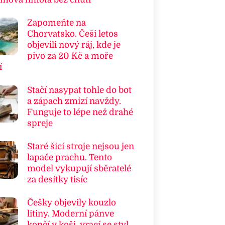
Zapomeňte na
Chorvatsko. Češi letos
objevili nový ráj, kde je
pivo za 20 Kč a moře
í
Stačí nasypat tohle do bot
a zápach zmizí navždy.
Funguje to lépe než drahé
spreje
Staré šicí stroje nejsou jen
lapače prachu. Tento
model vykupují sběratelé
za desítky tisíc
Češky objevily kouzlo
litiny. Moderní pánve
končí v koši, vrací se styl