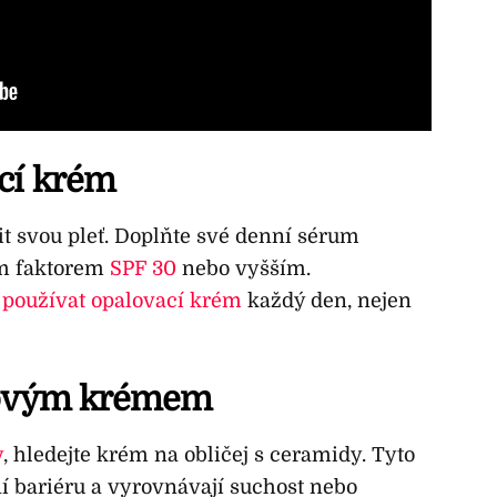
ací krém
it svou pleť. Doplňte své denní sérum
m faktorem
SPF 30
nebo vyšším.
é
používat opalovací krém
každý den, nejen
ejovým krémem
y
, hledejte krém na obličej s ceramidy. Tyto
í bariéru a vyrovnávají suchost nebo