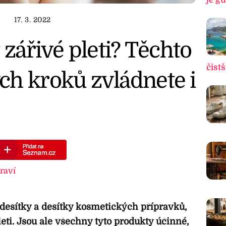
17. 3. 2022
 zářivé pleti? Těchto
čistš
ch kroků zvládnete i
raví
 desítky a desítky kosmetických přípravků,
pleti. Jsou ale všechny tyto produkty účinné,