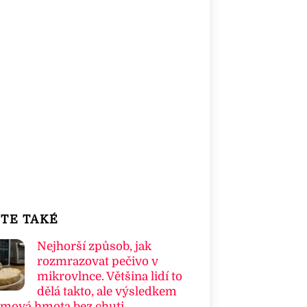
TE TAKÉ
Nejhorší způsob, jak
rozmrazovat pečivo v
mikrovlnce. Většina lidí to
dělá takto, ale výsledkem
umová hmota bez chuti