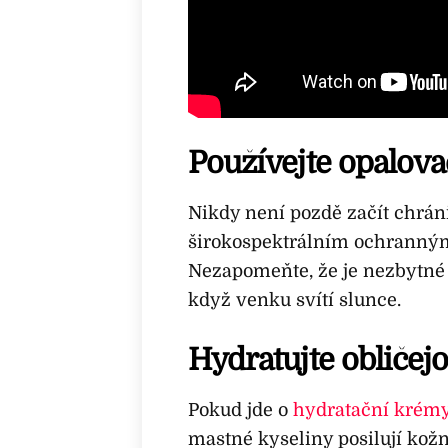
Používejte opalov
Nikdy není pozdě začít chrán
širokospektrálním ochranný
Nezapomeňte, že je nezbytn
když venku svítí slunce.
Hydratujte oblič
Pokud jde o
hydratační krém
mastné kyseliny posilují kožn