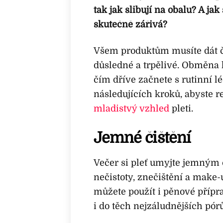
tak jak slibují na obalu? A jak
skutečně zářivá?
Všem produktům musíte dát ča
důsledné a trpělivé. Obměna 
čím dříve začnete s rutinní lé
následujících kroků, abyste r
mladistvý vzhled
pleti.
Jemné čištění
Večer si pleť umyjte jemným 
nečistoty, znečištění a make-
můžete použít i pěnové přípr
i do těch nejzáludnějších pórů