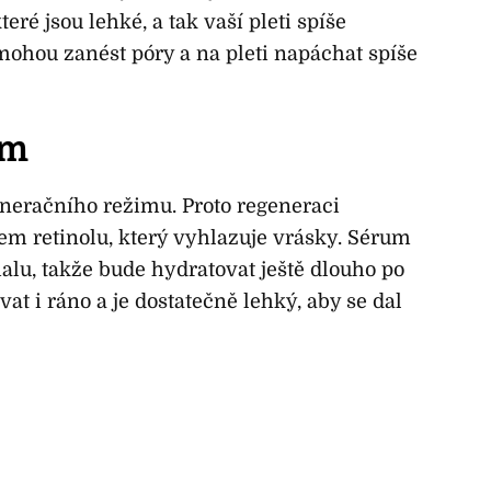
eré jsou lehké, a tak vaší pleti spíše
mohou zanést póry a na pleti napáchat spíše
em
eneračního režimu. Proto regeneraci
m retinolu, který vyhlazuje vrásky. Sérum
lu, takže bude hydratovat ještě dlouho po
at i ráno a je dostatečně lehký, aby se dal