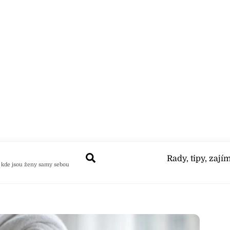
Search
Rady, tipy, zají
 kde jsou ženy samy sebou