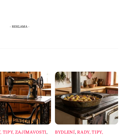
, TIPY, ZAJÍMAVOSTI
,
BYDLENÍ
,
RADY, TIPY,