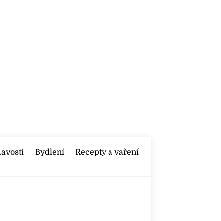
mavosti
Bydlení
Recepty a vaření