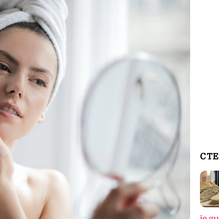
ČTE
je g