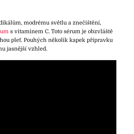
adikálům, modrému světlu a znečištění,
érum
s vitaminem C. Toto sérum je obzvláště
uchou pleť. Pouhých několik kapek přípravku
mu jasnější vzhled.