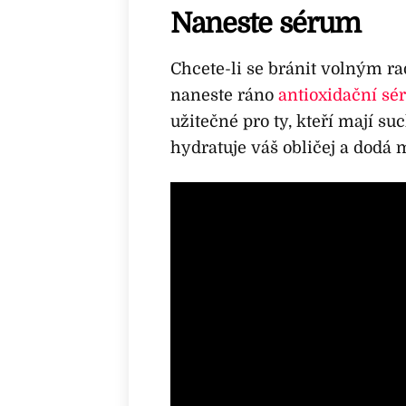
Naneste sérum
Chcete-li se bránit volným r
naneste ráno
antioxidační s
užitečné pro ty, kteří mají s
hydratuje váš obličej a dodá 