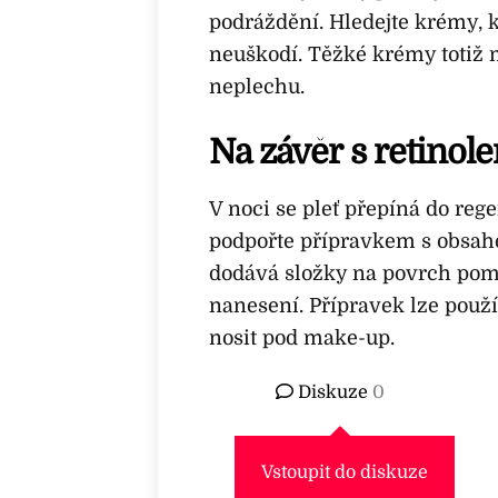
podráždění. Hledejte krémy, kt
neuškodí. Těžké krémy totiž 
neplechu.
Na závěr s retinol
V noci se pleť přepíná do reg
podpořte přípravkem s obsahe
dodává složky na povrch poma
nanesení. Přípravek lze použív
nosit pod make-up.
Diskuze
0
Vstoupit do diskuze