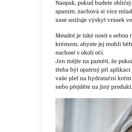
Naopak, pokud budete obličej 
spaním, zachová si více mladi
zase snižuje výskyt vrásek ve
Moudré je také nosit s sebou
krémem, abyste jej mohli běhe
suchost v okolí očí.
Jen mějte na paměti, že pokožka
třeba být opatrný při aplikac
vaše pleť na hydratační krém
nebo přejděte na jiný produkt