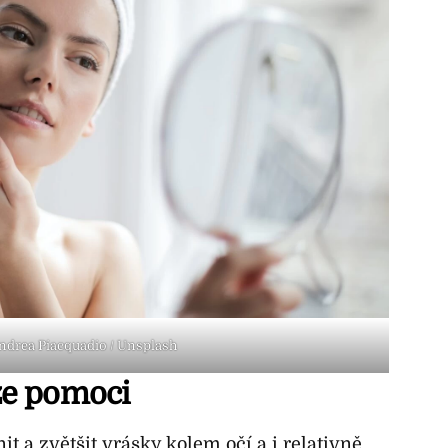
Andrea Piacquadio / Unsplash
e pomoci
t a zvětšit vrásky kolem očí a i relativně