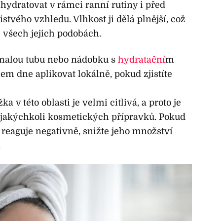
hydratovat v rámci ranní rutiny i před
stvého vzhledu. Vlhkost ji dělá plnější, což
 všech jejich podobách.
 malou tubu nebo nádobku s
hydratační
m
m dne aplikovat lokálně, pokud zjistíte
 v této oblasti je velmi citlivá, a proto je
i jakýchkoli kosmetických přípravků. Pokud
 reaguje negativně, snižte jeho množství
.