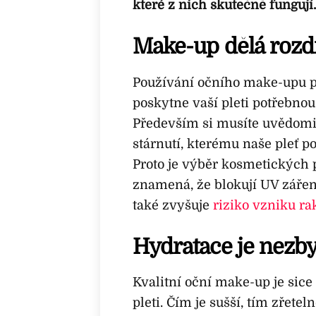
které z nich skutečně fungují.
Make-up dělá rozd
Používání očního make-upu pro
poskytne vaší pleti potřebnou
Především si musíte uvědomit
stárnutí, kterému naše pleť po
Proto je výběr kosmetických 
znamená, že blokují UV záření
také zvyšuje
riziko vzniku ra
Hydratace je nezb
Kvalitní oční make-up je sice 
pleti. Čím je sušší, tím zřete