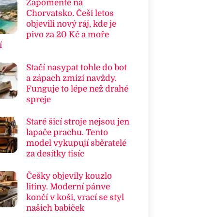
Zapomeňte na
Chorvatsko. Češi letos
objevili nový ráj, kde je
pivo za 20 Kč a moře
í
Stačí nasypat tohle do bot
a zápach zmizí navždy.
Funguje to lépe než drahé
spreje
Staré šicí stroje nejsou jen
lapače prachu. Tento
model vykupují sběratelé
za desítky tisíc
Češky objevily kouzlo
litiny. Moderní pánve
končí v koši, vrací se styl
našich babiček