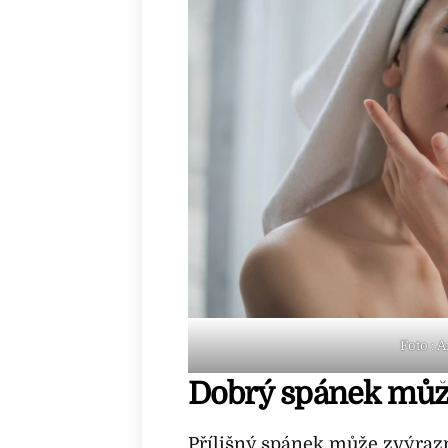
Foto : 
Dobrý spánek můž
Přílišný spánek může zvýrazni