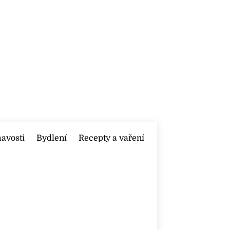
mavosti
Bydlení
Recepty a vaření