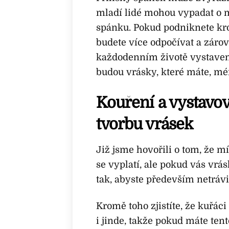
mladí lidé mohou vypadat o m
spánku. Pokud podniknete kro
budete více odpočívat a zárov
každodenním životě vystaveni
budou vrásky, které máte, m
Kouření a vystavov
tvorbu vrásek
Již jsme hovořili o tom, že 
se vyplatí, ale pokud vás vrásk
tak, abyste především netrávil
Kromě toho zjistíte, že kuřáci
i jinde, takže pokud máte ten