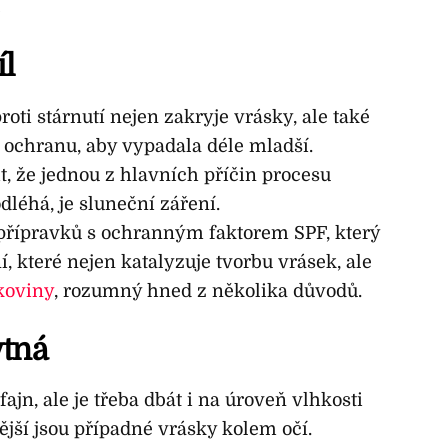
íl
ti stárnutí nejen zakryje vrásky, ale také
 ochranu, aby vypadala déle mladší.
, že jednou z hlavních příčin procesu
dléhá, je sluneční záření.
přípravků s ochranným faktorem SPF, který
, které nejen katalyzuje tvorbu vrásek, ale
koviny
, rozumný hned z několika důvodů.
ytná
fajn, ale je třeba dbát i na úroveň vlhkosti
lnější jsou případné vrásky kolem očí.