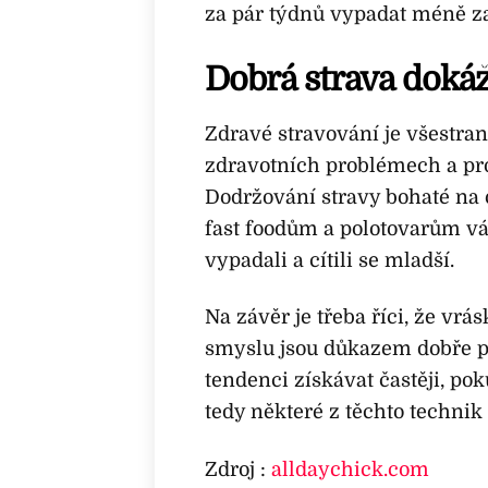
za pár týdnů vypadat méně z
Dobrá strava doká
Zdravé stravování je všestra
zdravotních problémech a pro
Dodržování stravy bohaté na
fast foodům a polotovarům vá
vypadali a cítili se mladší.
Na závěr je třeba říci, že vr
smyslu jsou důkazem dobře pr
tendenci získávat častěji, po
tedy některé z těchto technik 
Zdroj :
alldaychick.com