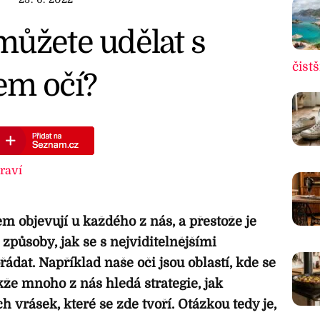
můžete udělat s
čistš
em očí?
raví
m objevují u každého z nás, a přestože je
í způsoby, jak se s nejviditelnějšími
ádat. Například naše oči jsou oblastí, kde se
že mnoho z nás hledá strategie, jak
vrásek, které se zde tvoří. Otázkou tedy je,