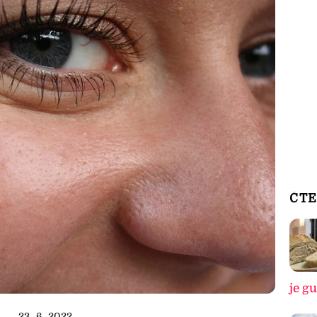
ČTE
je g
23. 6. 2022