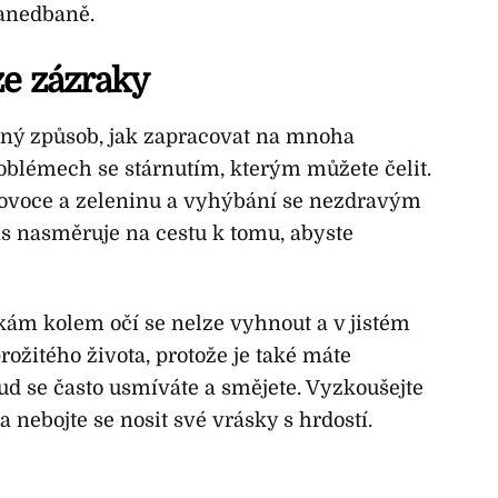
anedbaně.
že zázraky
nný způsob, jak zapracovat na mnoha
blémech se stárnutím, kterým můžete čelit.
 ovoce a zeleninu a vyhýbání se nezdravým
s nasměruje na cestu k tomu, abyste
áskám kolem očí se nelze vyhnout a v jistém
ožitého života, protože je také máte
kud se často usmíváte a smějete. Vyzkoušejte
a nebojte se nosit své vrásky s hrdostí.