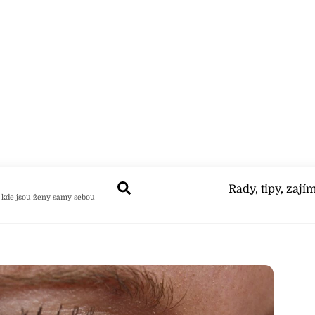
Search
Rady, tipy, zají
 kde jsou ženy samy sebou