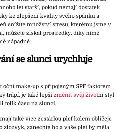
noho let starší, pokud nemají dostatek
ky ke zlepšení kvality svého spánku a
eň snížíte množství stresu, kterému jsme v
, můžete získat prostředky, díky nimž
éně nápadné.
ání se slunci urychluje
mít oční make-up s připojeným SPF faktorem
y trápí, je také lepší
změnit svůj život
ní styl
i tolik času na slunci.
 mají také více zestárlou pleť kolem obličeje
to zlozvyk, zanechte ho a vaše pleť by měla