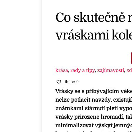
Co skutečně 
vráskami kol
krása
,
rady a tipy
,
zajímavosti
,
zd
Vrásky se s přibývajícím věke
nelze potlačit navždy, existuj
známkami stárnutí pleti vypoř
vrásky přirozeně hromadí, tak
minimalizovat výskyt jemných 