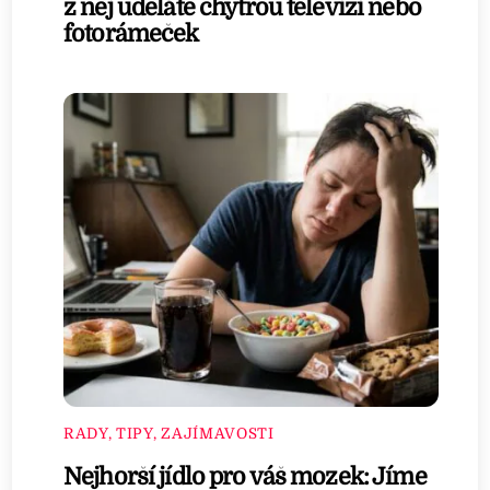
z něj uděláte chytrou televizi nebo
fotorámeček
RADY, TIPY, ZAJÍMAVOSTI
Nejhorší jídlo pro váš mozek: Jíme