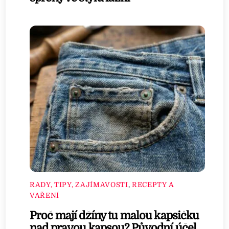
RADY, TIPY, ZAJÍMAVOSTI
,
RECEPTY A
VAŘENÍ
Proč mají džíny tu malou kapsičku
nad pravou kapsou? Původní účel