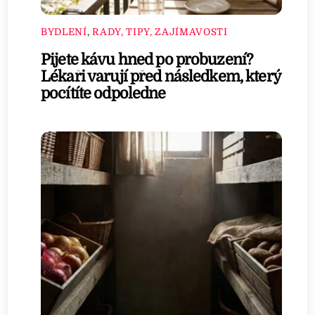
BYDLENÍ
,
RADY, TIPY, ZAJÍMAVOSTI
Pijete kávu hned po probuzení?
Lékaři varují před následkem, který
pocítíte odpoledne