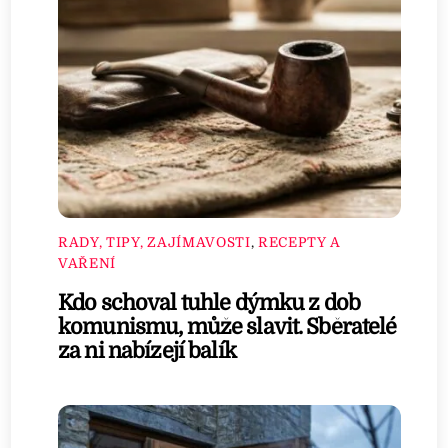
RADY, TIPY, ZAJÍMAVOSTI
,
RECEPTY A
VAŘENÍ
Kdo schoval tuhle dýmku z dob
komunismu, může slavit. Sběratelé
za ni nabízejí balík