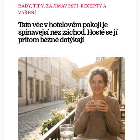
RADY, TIPY, ZAJÍMAVOSTI
,
RECEPTY A
VAŘENÍ
Tato věc v hotelovém pokoji je
špinavější než záchod. Hosté se jí
přitom běžně dotýkají