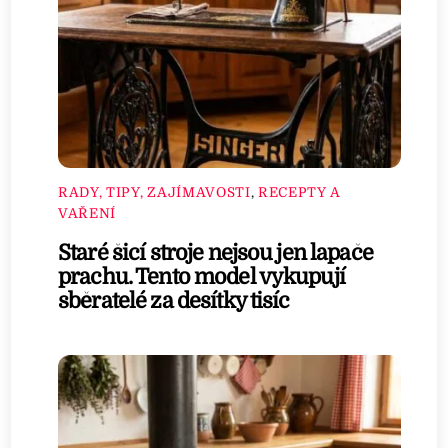
RADY, TIPY, ZAJÍMAVOSTI
,
RECEPTY A
VAŘENÍ
Staré šicí stroje nejsou jen lapače
prachu. Tento model vykupují
sběratelé za desítky tisíc