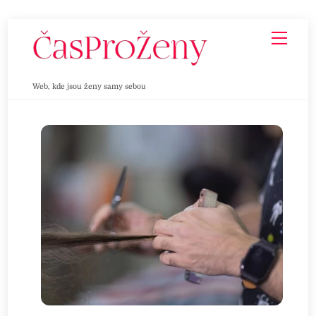
Skip
Men
to
content
Web, kde jsou ženy samy sebou