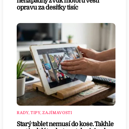
nenápadný zvuk motoru věští
opravu za desítky tisíc
RADY, TIPY, ZAJÍMAVOSTI
Starý tablet nemusí do koše. Takhle