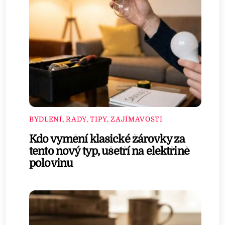
BYDLENÍ
,
RADY, TIPY, ZAJÍMAVOSTI
Kdo vymění klasické žárovky za
tento nový typ, ušetří na elektřině
polovinu