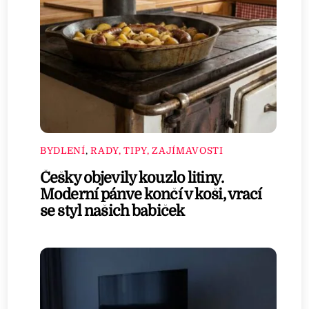
BYDLENÍ
,
RADY, TIPY, ZAJÍMAVOSTI
Češky objevily kouzlo litiny.
Moderní pánve končí v koši, vrací
se styl našich babiček