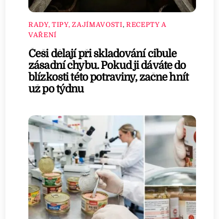
RADY, TIPY, ZAJÍMAVOSTI
,
RECEPTY A
VAŘENÍ
Češi dělají při skladování cibule
zásadní chybu. Pokud ji dáváte do
blízkosti této potraviny, začne hnít
už po týdnu