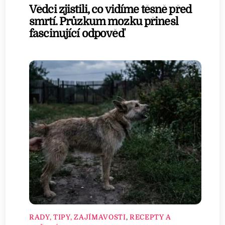
Vědci zjistili, co vidíme těsně před
smrtí. Průzkum mozku přinesl
fascinující odpověď
RADY, TIPY, ZAJÍMAVOSTI
,
RECEPTY A