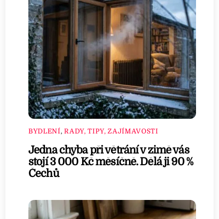
BYDLENÍ
,
RADY, TIPY, ZAJÍMAVOSTI
Jedna chyba při větrání v zimě vás
stojí 3 000 Kč měsíčně. Dělá ji 90 %
Čechů