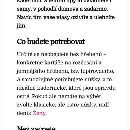
kadeřnicí. S těmito tipy to zvládnete i
samy, v pohodlí domova a zadarmo.
Navíc tím vaše vlasy oživíte a ulehčíte
jim.
Co budete potřebovat
Určitě se neobejdete bez hřebenů –
konkrétně kartáče na rozčesání a
jemnějšího hřebenu, tzv. tupírovacího.
A samozřejmě potřebujete nůžky, a to
ideálně kadeřnické, které jsou opravdu
ostré. Pokud ale nemáte na výběr,
zvolte klasické, ale ostré nůžky, radí
deník
Ženy
.
Než začnete