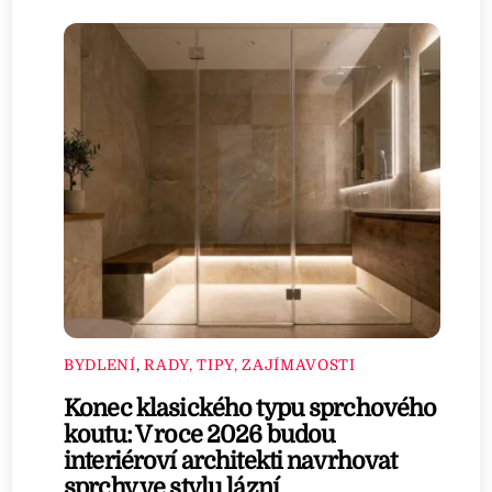
BYDLENÍ
,
RADY, TIPY, ZAJÍMAVOSTI
Konec klasického typu sprchového
koutu: V roce 2026 budou
interiéroví architekti navrhovat
sprchy ve stylu lázní