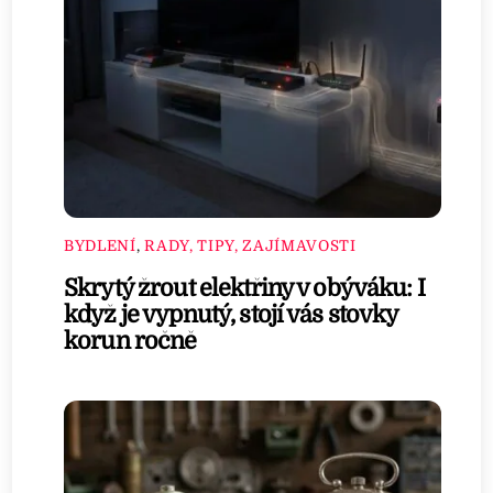
BYDLENÍ
,
RADY, TIPY, ZAJÍMAVOSTI
Skrytý žrout elektřiny v obýváku: I
když je vypnutý, stojí vás stovky
korun ročně