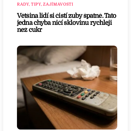
RADY, TIPY, ZAJÍMAVOSTI
Většina lidí si čistí zuby špatně. Tato
jedna chyba ničí sklovinu rychleji
než cukr