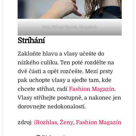
foto: Süheyl Burak, Unsplash
Stříhání
Zakloňte hlavu a vlasy učešte do
nízkého culíku. Ten poté rozdělte na
dvě části a opět rozčešte. Mezi prsty
pak uchopte vlasy a sjeďte tam, kde
chcete stříhat, radí
Fashion Magazín
.
Vlasy stříhejte postupně, a nakonec jen
dorovnejte nedokonalosti.
zdroj:
iRozhlas
,
Ženy
,
Fashion Magazín