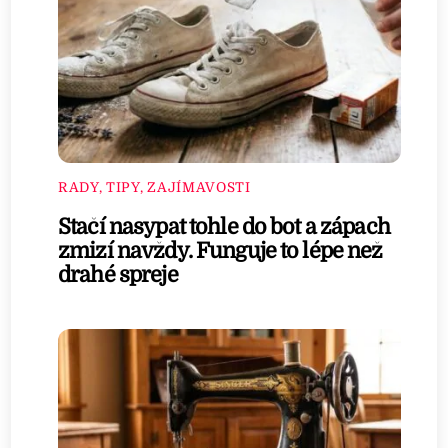
RADY, TIPY, ZAJÍMAVOSTI
Stačí nasypat tohle do bot a zápach
zmizí navždy. Funguje to lépe než
drahé spreje