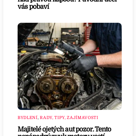
vás pobaví
BYDLENÍ
,
RADY, TIPY, ZAJÍMAVOSTI
Majitelé ojetých aut pozor. Tento