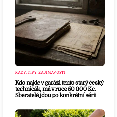
RADY, TIPY, ZAJÍMAVOSTI
Kdo najde v garáži tento starý český
techničák, má v ruce 50 000 Kč.
Sběratelé jdou po konkrétní sérii