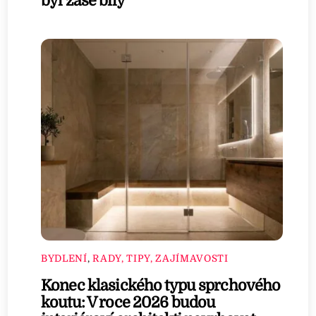
byl zase bílý
BYDLENÍ
,
RADY, TIPY, ZAJÍMAVOSTI
Konec klasického typu sprchového
koutu: V roce 2026 budou