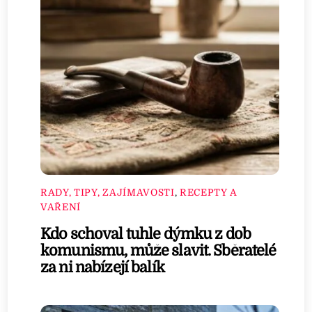
RADY, TIPY, ZAJÍMAVOSTI
,
RECEPTY A
VAŘENÍ
Kdo schoval tuhle dýmku z dob
komunismu, může slavit. Sběratelé
za ni nabízejí balík