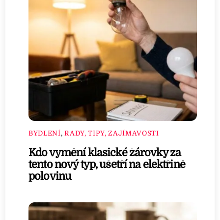
BYDLENÍ
,
RADY, TIPY, ZAJÍMAVOSTI
Kdo vymění klasické žárovky za
tento nový typ, ušetří na elektřině
polovinu