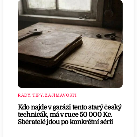
RADY, TIPY, ZAJÍMAVOSTI
Kdo najde v garáži tento starý český
techničák, má v ruce 50 000 Kč.
Sběratelé jdou po konkrétní sérii