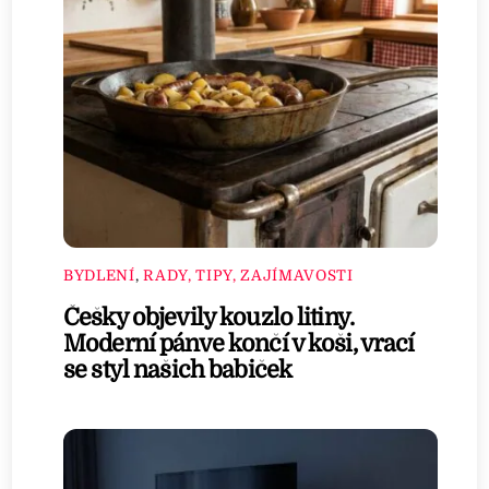
BYDLENÍ
,
RADY, TIPY, ZAJÍMAVOSTI
Češky objevily kouzlo litiny.
Moderní pánve končí v koši, vrací
se styl našich babiček