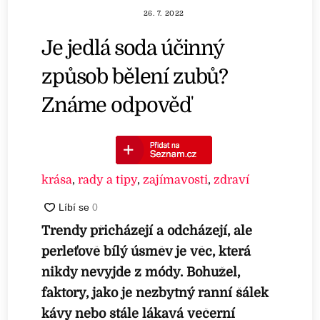
26. 7. 2022
Je jedlá soda účinný
způsob bělení zubů?
Známe odpověď
krása
,
rady a tipy
,
zajímavosti
,
zdraví
Trendy přicházejí a odcházejí, ale
perleťově bílý úsměv je věc, která
nikdy nevyjde z módy. Bohužel,
faktory, jako je nezbytný ranní šálek
kávy nebo stále lákavá večerní