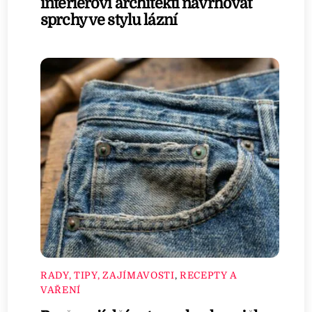
interiéroví architekti navrhovat
sprchy ve stylu lázní
RADY, TIPY, ZAJÍMAVOSTI
,
RECEPTY A
VAŘENÍ