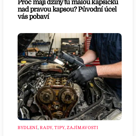
Proč mají džíny tu malou kapsičku
nad pravou kapsou? Původní účel
vás pobaví
BYDLENÍ
,
RADY, TIPY, ZAJÍMAVOSTI