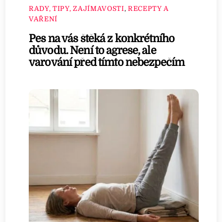
RADY, TIPY, ZAJÍMAVOSTI
,
RECEPTY A
VAŘENÍ
Pes na vás štěká z konkrétního
důvodu. Není to agrese, ale
varování před tímto nebezpečím