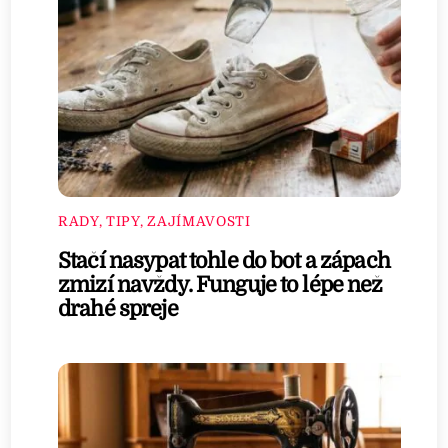
RADY, TIPY, ZAJÍMAVOSTI
Stačí nasypat tohle do bot a zápach
zmizí navždy. Funguje to lépe než
drahé spreje