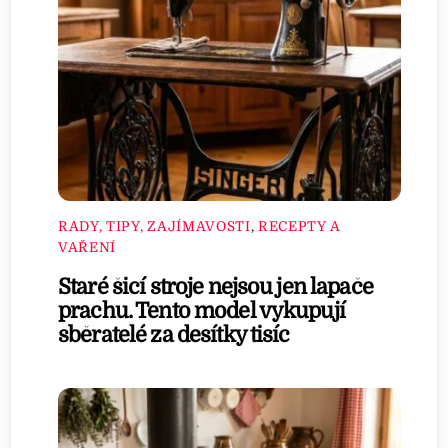
RADY, TIPY, ZAJÍMAVOSTI
,
RECEPTY A
VAŘENÍ
Staré šicí stroje nejsou jen lapače
prachu. Tento model vykupují
sběratelé za desítky tisíc