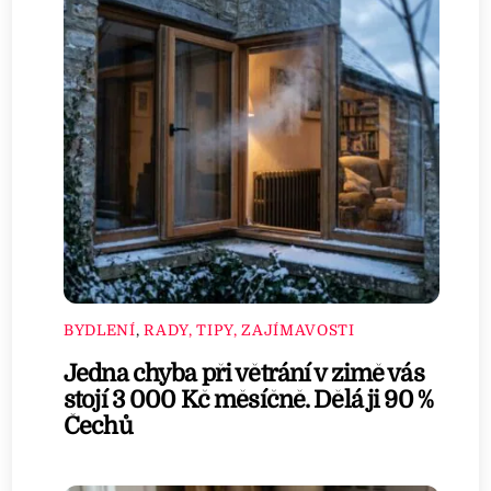
BYDLENÍ
,
RADY, TIPY, ZAJÍMAVOSTI
Jedna chyba při větrání v zimě vás
stojí 3 000 Kč měsíčně. Dělá ji 90 %
Čechů