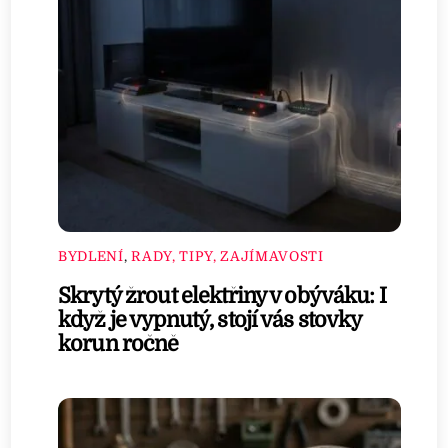
BYDLENÍ
,
RADY, TIPY, ZAJÍMAVOSTI
Skrytý žrout elektřiny v obýváku: I
když je vypnutý, stojí vás stovky
korun ročně