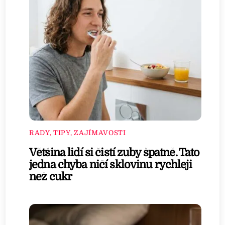
RADY, TIPY, ZAJÍMAVOSTI
Většina lidí si čistí zuby špatně. Tato
jedna chyba ničí sklovinu rychleji
než cukr