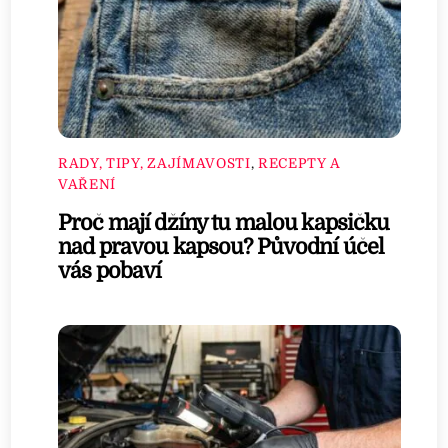
RADY, TIPY, ZAJÍMAVOSTI
,
RECEPTY A
VAŘENÍ
Proč mají džíny tu malou kapsičku
nad pravou kapsou? Původní účel
vás pobaví