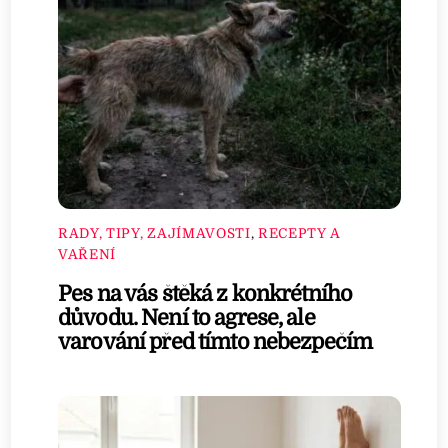
RADY, TIPY, ZAJÍMAVOSTI
,
RECEPTY A
VAŘENÍ
Pes na vás štěká z konkrétního
důvodu. Není to agrese, ale
varování před tímto nebezpečím