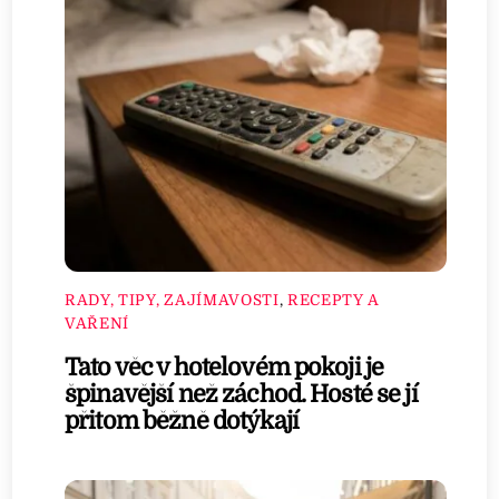
RADY, TIPY, ZAJÍMAVOSTI
,
RECEPTY A
VAŘENÍ
Tato věc v hotelovém pokoji je
špinavější než záchod. Hosté se jí
přitom běžně dotýkají