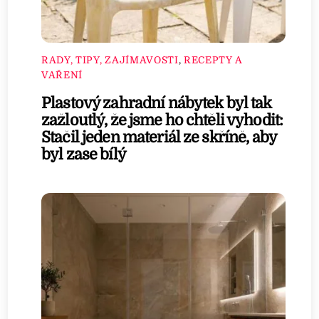
RADY, TIPY, ZAJÍMAVOSTI
,
RECEPTY A
VAŘENÍ
Plastový zahradní nábytek byl tak
zažloutlý, že jsme ho chtěli vyhodit:
Stačil jeden materiál ze skříně, aby
byl zase bílý