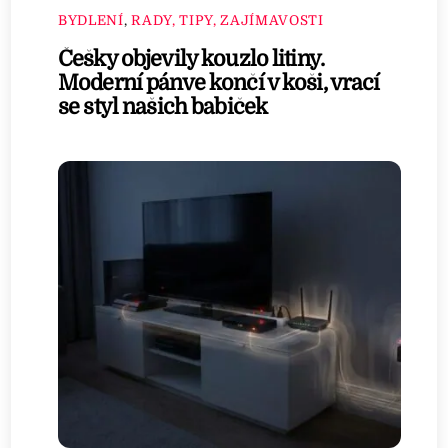
BYDLENÍ
,
RADY, TIPY, ZAJÍMAVOSTI
Češky objevily kouzlo litiny.
Moderní pánve končí v koši, vrací
se styl našich babiček