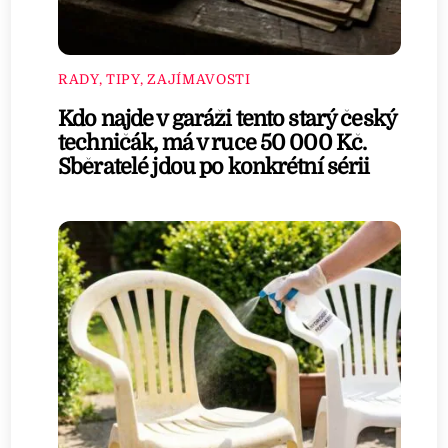
RADY, TIPY, ZAJÍMAVOSTI
Kdo najde v garáži tento starý český
techničák, má v ruce 50 000 Kč.
Sběratelé jdou po konkrétní sérii