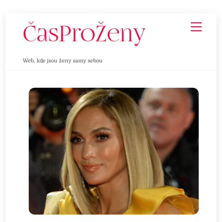
Skip
Men
to
content
Web, kde jsou ženy samy sebou