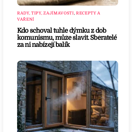
RADY, TIPY, ZAJÍMAVOSTI
,
RECEPTY A
VAŘENÍ
Kdo schoval tuhle dýmku z dob
komunismu, může slavit. Sběratelé
za ni nabízejí balík