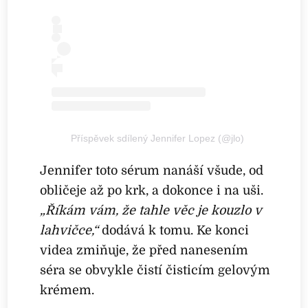
Příspěvek sdílený Jennifer Lopez (@jlo)
Jennifer toto sérum nanáší všude, od
obličeje až po krk, a dokonce i na uši.
„Říkám vám, že tahle věc je kouzlo v
lahvičce,“
dodává k tomu. Ke konci
videa zmiňuje, že před nanesením
séra se obvykle čistí čisticím gelovým
krémem.