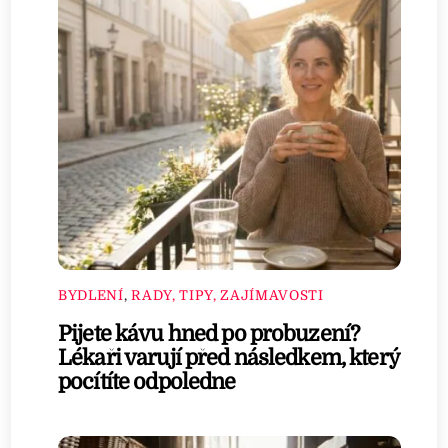
BYDLENÍ
,
RADY, TIPY, ZAJÍMAVOSTI
Pijete kávu hned po probuzení?
Lékaři varují před následkem, který
pocítíte odpoledne