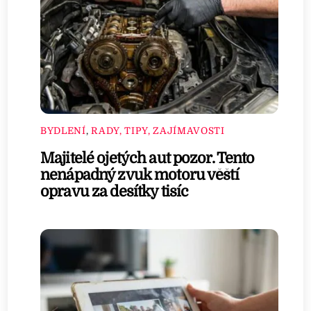
BYDLENÍ
,
RADY, TIPY, ZAJÍMAVOSTI
Majitelé ojetých aut pozor. Tento
nenápadný zvuk motoru věští
opravu za desítky tisíc