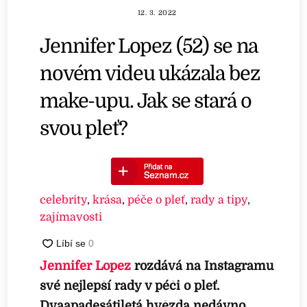
12. 3. 2022
Jennifer Lopez (52) se na
novém videu ukázala bez
make-upu. Jak se stará o
svou pleť?
celebrity
,
krása
,
péče o pleť
,
rady a tipy
,
zajímavosti
Jennifer Lopez
rozdává na Instagramu
své nejlepší rady v péči o pleť.
Dvaapadesátiletá hvězda nedávno