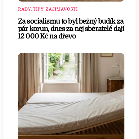
RADY, TIPY, ZAJÍMAVOSTI
Za socialismu to byl běžný budík za
pár korun, dnes za něj sběratelé dají
12 000 Kč na dřevo