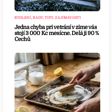
BYDLENÍ
,
RADY, TIPY, ZAJÍMAVOSTI
Jedna chyba při větrání v zimě vás
stojí 3 000 Kč měsíčně. Dělá ji 90 %
Čechů