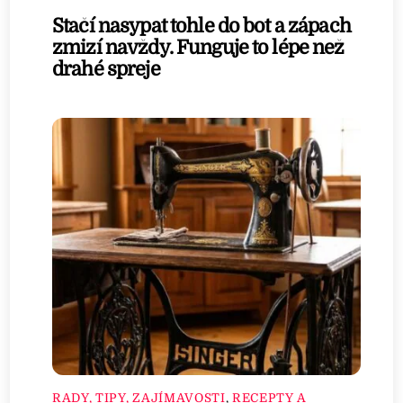
Stačí nasypat tohle do bot a zápach
zmizí navždy. Funguje to lépe než
drahé spreje
RADY, TIPY, ZAJÍMAVOSTI
,
RECEPTY A