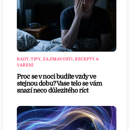
RADY, TIPY, ZAJÍMAVOSTI
,
RECEPTY A
VAŘENÍ
Proč se v noci budíte vždy ve
stejnou dobu? Vaše tělo se vám
snaží něco důležitého říct