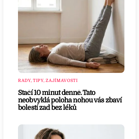
RADY, TIPY, ZAJÍMAVOSTI
Stačí 10 minut denně. Tato
neobvyklá poloha nohou vás zbaví
bolestí zad bez léků