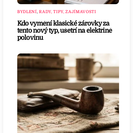
BYDLENÍ
,
RADY, TIPY, ZAJÍMAVOSTI
Kdo vymění klasické žárovky za
tento nový typ, ušetří na elektřině
polovinu