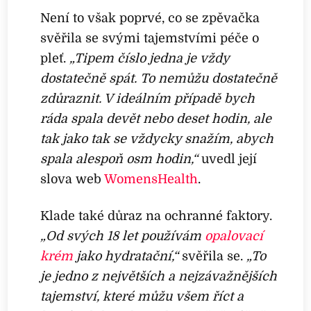
Není to však poprvé, co se zpěvačka
svěřila se svými tajemstvími péče o
pleť.
„Tipem číslo jedna je vždy
dostatečně spát. To nemůžu dostatečně
zdůraznit. V ideálním případě bych
ráda spala devět nebo deset hodin, ale
tak jako tak se vždycky snažím, abych
spala alespoň osm hodin,“
uvedl její
slova web
WomensHealth
.
Klade také důraz na ochranné faktory.
„Od svých 18 let používám
opalovací
krém
jako hydratační,“
svěřila se.
„To
je jedno z největších a nejzávažnějších
tajemství, které můžu všem říct a