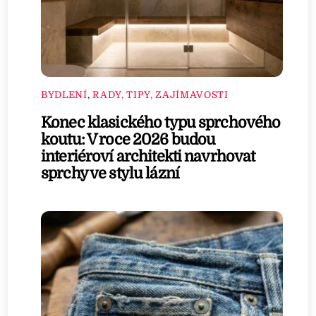
BYDLENÍ
,
RADY, TIPY, ZAJÍMAVOSTI
Konec klasického typu sprchového
koutu: V roce 2026 budou
interiéroví architekti navrhovat
sprchy ve stylu lázní