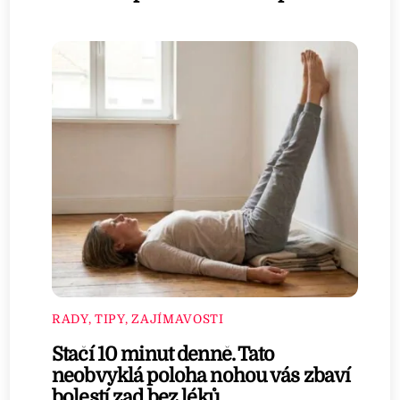
RADY, TIPY, ZAJÍMAVOSTI
Stačí 10 minut denně. Tato
neobvyklá poloha nohou vás zbaví
bolestí zad bez léků