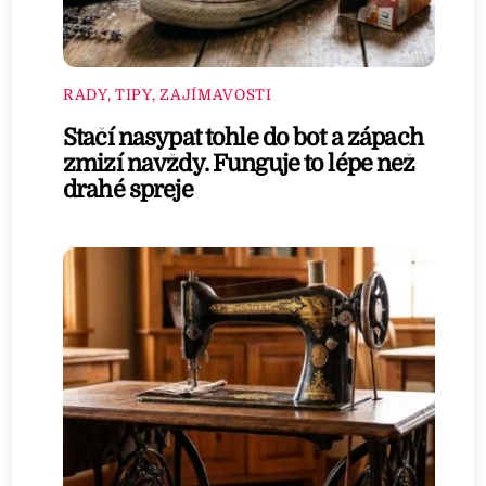
RADY, TIPY, ZAJÍMAVOSTI
Stačí nasypat tohle do bot a zápach
zmizí navždy. Funguje to lépe než
drahé spreje