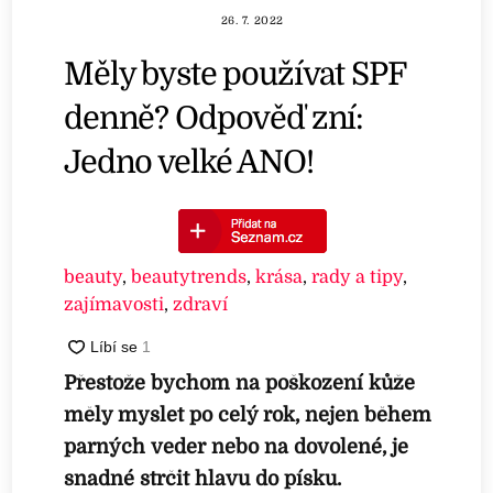
26. 7. 2022
Měly byste používat SPF
denně? Odpověď zní:
Jedno velké ANO!
beauty
,
beautytrends
,
krása
,
rady a tipy
,
zajímavosti
,
zdraví
Přestože bychom na poškození kůže
měly myslet po celý rok, nejen během
parných veder nebo na dovolené, je
snadné strčit hlavu do písku.