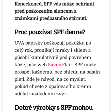
Koneckonců, SPF
vás může ochránit
před poškozením sluncem a
známkami předčasného stárnutí.
Proč používat SPF denně?
UVA paprsky poškozují pokožku po
celý rok, pronikají mraky i sklem a
působí kumulativně pod povrchem
kůže, píše web
SavoirFlair
. SPF může
prospět každému, bez ohledu na odstín
pleti. Zde je návod, na co myslet,
pokud chcete z opalovacího krému
udělat každodenní zvyk.
Dobré výrobky s SPF mohou