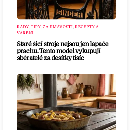
RADY, TIPY, ZAJÍMAVOSTI
,
RECEPTY A
VAŘENÍ
Staré šicí stroje nejsou jen lapače
prachu. Tento model vykupují
sběratelé za desítky tisíc