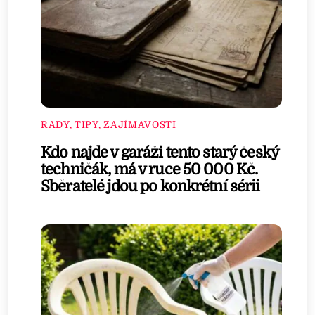
RADY, TIPY, ZAJÍMAVOSTI
Kdo najde v garáži tento starý český
techničák, má v ruce 50 000 Kč.
Sběratelé jdou po konkrétní sérii