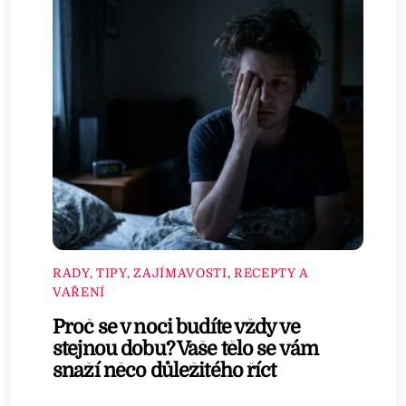
RADY, TIPY, ZAJÍMAVOSTI
,
RECEPTY A
VAŘENÍ
Proč se v noci budíte vždy ve
stejnou dobu? Vaše tělo se vám
snaží něco důležitého říct