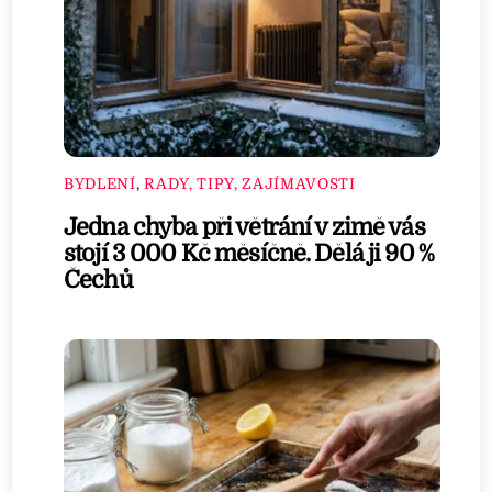
BYDLENÍ
,
RADY, TIPY, ZAJÍMAVOSTI
Jedna chyba při větrání v zimě vás
stojí 3 000 Kč měsíčně. Dělá ji 90 %
Čechů