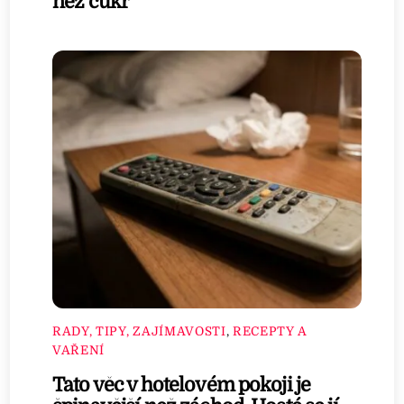
než cukr
RADY, TIPY, ZAJÍMAVOSTI
,
RECEPTY A
VAŘENÍ
Tato věc v hotelovém pokoji je