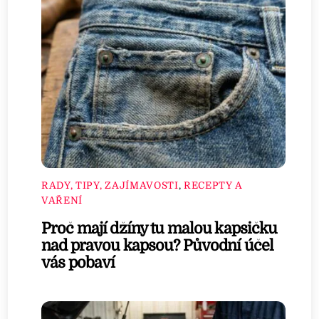
RADY, TIPY, ZAJÍMAVOSTI
,
RECEPTY A
VAŘENÍ
Proč mají džíny tu malou kapsičku
nad pravou kapsou? Původní účel
vás pobaví