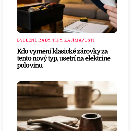
BYDLENÍ
,
RADY, TIPY, ZAJÍMAVOSTI
Kdo vymění klasické žárovky za
tento nový typ, ušetří na elektřině
polovinu