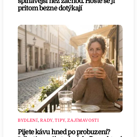
špinavější než záchod. Hosté se jí
přitom běžně dotýkají
BYDLENÍ
,
RADY, TIPY, ZAJÍMAVOSTI
Pijete kávu hned po probuzení?