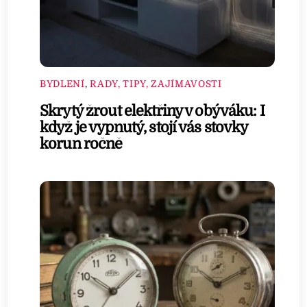
BYDLENÍ
,
RADY, TIPY, ZAJÍMAVOSTI
Skrytý žrout elektřiny v obýváku: I
když je vypnutý, stojí vás stovky
korun ročně