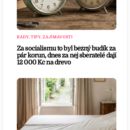
RADY, TIPY, ZAJÍMAVOSTI
Za socialismu to byl běžný budík za
pár korun, dnes za něj sběratelé dají
12 000 Kč na dřevo