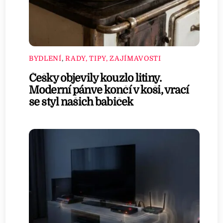
BYDLENÍ
,
RADY, TIPY, ZAJÍMAVOSTI
Češky objevily kouzlo litiny.
Moderní pánve končí v koši, vrací
se styl našich babiček