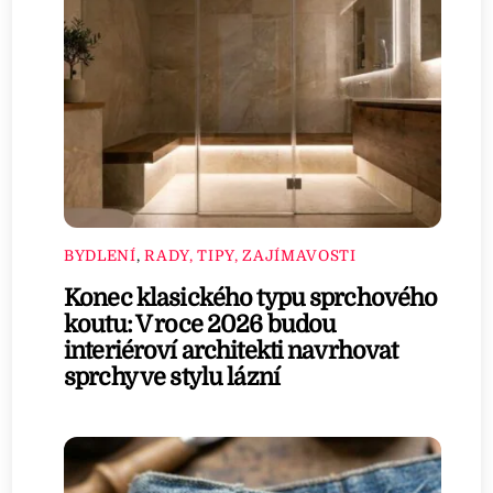
BYDLENÍ
,
RADY, TIPY, ZAJÍMAVOSTI
Konec klasického typu sprchového
koutu: V roce 2026 budou
interiéroví architekti navrhovat
sprchy ve stylu lázní