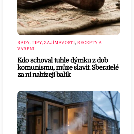
RADY, TIPY, ZAJÍMAVOSTI
,
RECEPTY A
VAŘENÍ
Kdo schoval tuhle dýmku z dob
komunismu, může slavit. Sběratelé
za ni nabízejí balík