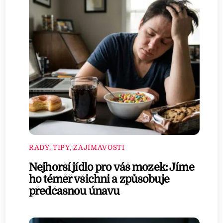
RADY, TIPY, ZAJÍMAVOSTI
Nejhorší jídlo pro váš mozek: Jíme
ho téměř všichni a způsobuje
předčasnou únavu