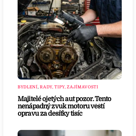
BYDLENÍ
,
RADY, TIPY, ZAJÍMAVOSTI
Majitelé ojetých aut pozor. Tento
nenápadný zvuk motoru věští
opravu za desítky tisíc