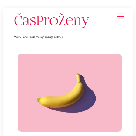
Skip
Men
to
content
Web, kde jsou ženy samy sebou