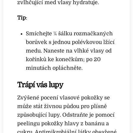
zvlhčující med vlasy hydratuje.
Tip
:
Smíchejte 1⁄4 šálku rozmačkaných
borůvek s jednou polévkovou lžící
medu. Naneste na vlhké vlasy od
kořínků ke konečkům; po 20
minutách opláchněte.
Trápí vás lupy
Zvýšené pocení vlasové pokožky se
může stát živnou půdou pro plísně
způsobující lupy. Odstraňte je pomocí
peelingu pokožky hlavy z banánu a
cukru. Antimikrobiální látky obsažené