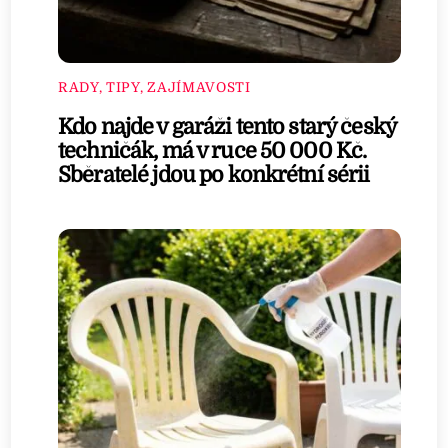
RADY, TIPY, ZAJÍMAVOSTI
Kdo najde v garáži tento starý český
techničák, má v ruce 50 000 Kč.
Sběratelé jdou po konkrétní sérii