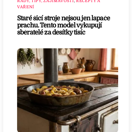
RADY, TIPY, ZAJÍMAVOSTI
,
RECEPTY A
VAŘENÍ
Staré šicí stroje nejsou jen lapače
prachu. Tento model vykupují
sběratelé za desítky tisíc