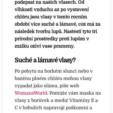
podepsat na našich vlasech. Od
vlhkosti vzduchu až po vystavení
chlóru jsou vlasy v tomto ročním
období více suché a lámavé, což má za
následek tvorbu lupů. Naštěstí tyto tři
přírodní prostředky proti lupům v
mžiku oživí vaše prameny.
Suché a lámavé vlasy?
Po pobytu na horkém slunci nebo v
bazénu plném chlóru mohou vlasy
vypadat jako sláma, píše web
WomansWorld
. Pomůže vám maska na
vlasy z borůvek a medu! Vitamíny E a
C v bobulích napravují poškození a