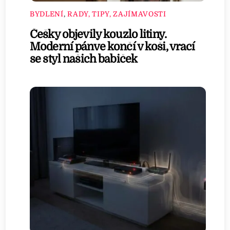
BYDLENÍ
,
RADY, TIPY, ZAJÍMAVOSTI
Češky objevily kouzlo litiny.
Moderní pánve končí v koši, vrací
se styl našich babiček