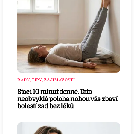
RADY, TIPY, ZAJÍMAVOSTI
Stačí 10 minut denně. Tato
neobvyklá poloha nohou vás zbaví
bolestí zad bez léků