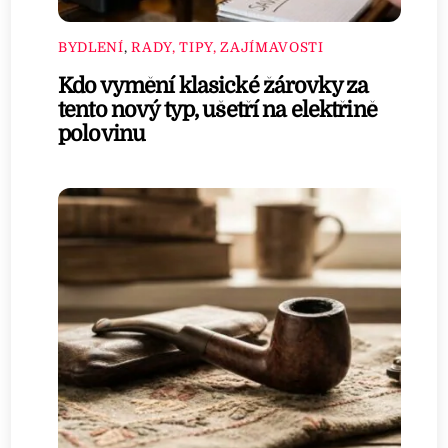
BYDLENÍ
,
RADY, TIPY, ZAJÍMAVOSTI
Kdo vymění klasické žárovky za
tento nový typ, ušetří na elektřině
polovinu