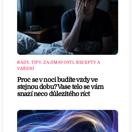
RADY, TIPY, ZAJÍMAVOSTI
,
RECEPTY A
VAŘENÍ
Proč se v noci budíte vždy ve
stejnou dobu? Vaše tělo se vám
snaží něco důležitého říct