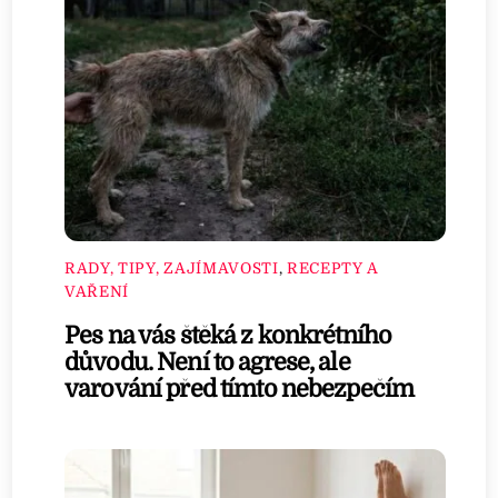
RADY, TIPY, ZAJÍMAVOSTI
,
RECEPTY A
VAŘENÍ
Pes na vás štěká z konkrétního
důvodu. Není to agrese, ale
varování před tímto nebezpečím