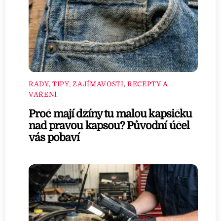
RADY, TIPY, ZAJÍMAVOSTI
,
RECEPTY A
VAŘENÍ
Proč mají džíny tu malou kapsičku
nad pravou kapsou? Původní účel
vás pobaví