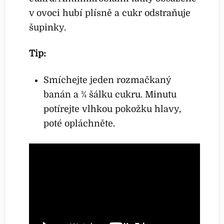
v ovoci hubí plísně a cukr odstraňuje
šupinky.
Tip:
Smíchejte jeden rozmačkaný
banán a 3⁄4 šálku cukru. Minutu
potírejte vlhkou pokožku hlavy,
poté opláchněte.