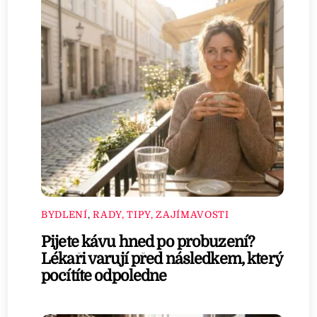
BYDLENÍ
,
RADY, TIPY, ZAJÍMAVOSTI
Pijete kávu hned po probuzení?
Lékaři varují před následkem, který
pocítíte odpoledne