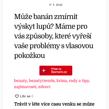
17. 8. 2022
Může banán zmírnit
výskyt lupů? Máme pro
vás způsoby, které vyřeší
vaše problémy s vlasovou
pokožkou
beauty
,
beautytrends
,
krása
,
rady a tipy
,
zajímavosti
,
zdraví
Trávit v létě více času venku se může