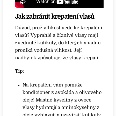
Jak zabránit krepatění vlasů
Důvod, proč vlhkost vede ke krepatění
vlasů? Vyprahlé a žíznivé vlasy mají
zvednuté kutikuly, do kterých snadno
proniká vzdušná vlhkost. Její
nadbytek způsobuje, že vlasy krepatí.
Tip:
Na krepatění vám pomůže
kondicionér z avokáda a olivového
oleje! Mastné kyseliny z ovoce
vlasy hydratují a aminokyseliny z
oleje vyhlazují a uzavírají kutikuly.