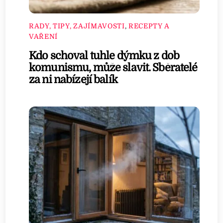
RADY, TIPY, ZAJÍMAVOSTI
,
RECEPTY A
VAŘENÍ
Kdo schoval tuhle dýmku z dob
komunismu, může slavit. Sběratelé
za ni nabízejí balík