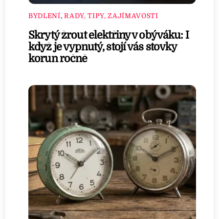
BYDLENÍ
,
RADY, TIPY, ZAJÍMAVOSTI
Skrytý žrout elektřiny v obýváku: I
když je vypnutý, stojí vás stovky
korun ročně