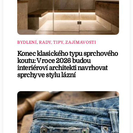
BYDLENÍ
,
RADY, TIPY, ZAJÍMAVOSTI
Konec klasického typu sprchového
koutu: V roce 2026 budou
interiéroví architekti navrhovat
sprchy ve stylu lázní