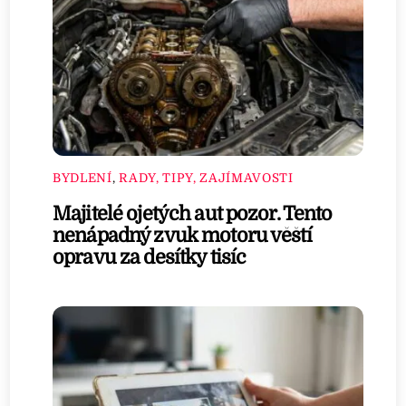
BYDLENÍ
,
RADY, TIPY, ZAJÍMAVOSTI
Majitelé ojetých aut pozor. Tento
nenápadný zvuk motoru věští
opravu za desítky tisíc