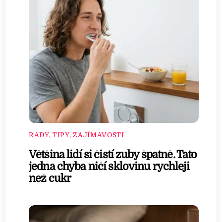
RADY, TIPY, ZAJÍMAVOSTI
Většina lidí si čistí zuby špatně. Tato
jedna chyba ničí sklovinu rychleji
než cukr