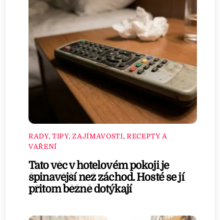
RADY, TIPY, ZAJÍMAVOSTI
,
RECEPTY A
VAŘENÍ
Tato věc v hotelovém pokoji je
špinavější než záchod. Hosté se jí
přitom běžně dotýkají