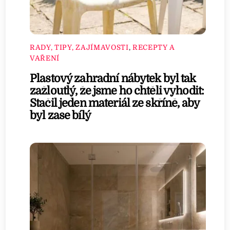
RADY, TIPY, ZAJÍMAVOSTI
,
RECEPTY A
VAŘENÍ
Plastový zahradní nábytek byl tak
zažloutlý, že jsme ho chtěli vyhodit:
Stačil jeden materiál ze skříně, aby
byl zase bílý