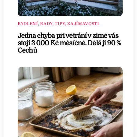
BYDLENÍ
,
RADY, TIPY, ZAJÍMAVOSTI
Jedna chyba při větrání v zimě vás
stojí 3 000 Kč měsíčně. Dělá ji 90 %
Čechů