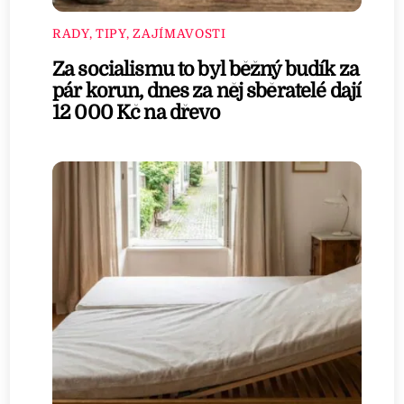
RADY, TIPY, ZAJÍMAVOSTI
Za socialismu to byl běžný budík za
pár korun, dnes za něj sběratelé dají
12 000 Kč na dřevo