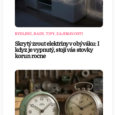
BYDLENÍ
,
RADY, TIPY, ZAJÍMAVOSTI
Skrytý žrout elektřiny v obýváku: I
když je vypnutý, stojí vás stovky
korun ročně