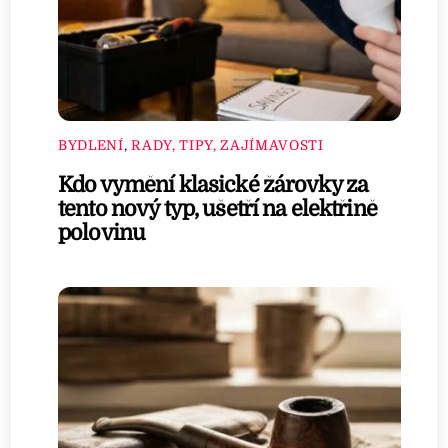
BYDLENÍ
,
RADY, TIPY, ZAJÍMAVOSTI
Kdo vymění klasické žárovky za
tento nový typ, ušetří na elektřině
polovinu