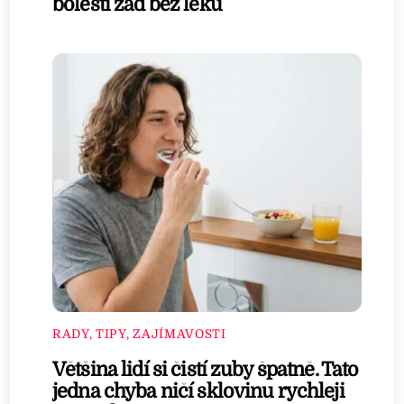
bolestí zad bez léků
RADY, TIPY, ZAJÍMAVOSTI
Většina lidí si čistí zuby špatně. Tato
jedna chyba ničí sklovinu rychleji