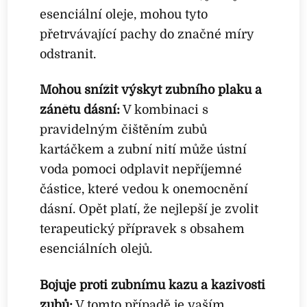
esenciální oleje, mohou tyto
přetrvávající pachy do značné míry
odstranit.
Mohou snížit výskyt zubního plaku a
zánětu dásní:
V kombinaci s
pravidelným čištěním zubů
kartáčkem a zubní nití může ústní
voda pomoci odplavit nepříjemné
částice, které vedou k onemocnění
dásní. Opět platí, že nejlepší je zvolit
terapeutický přípravek s obsahem
esenciálních olejů.
Bojuje proti zubnímu kazu a kazivosti
zubů:
V tomto případě je vaším