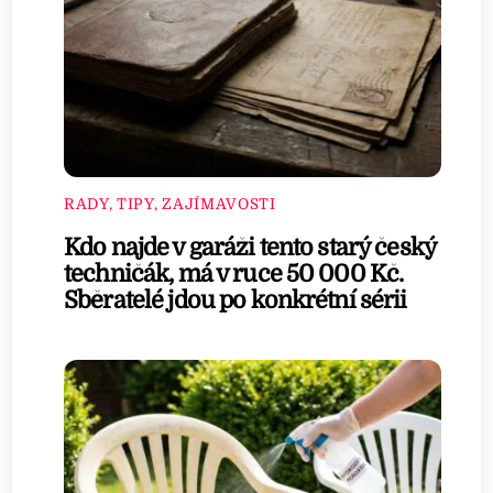
RADY, TIPY, ZAJÍMAVOSTI
Kdo najde v garáži tento starý český
techničák, má v ruce 50 000 Kč.
Sběratelé jdou po konkrétní sérii