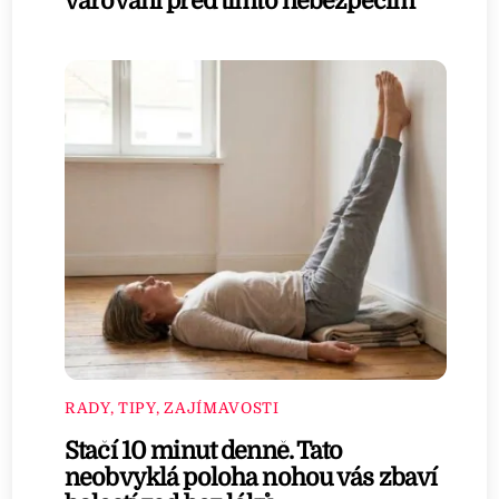
varování před tímto nebezpečím
RADY, TIPY, ZAJÍMAVOSTI
Stačí 10 minut denně. Tato
neobvyklá poloha nohou vás zbaví