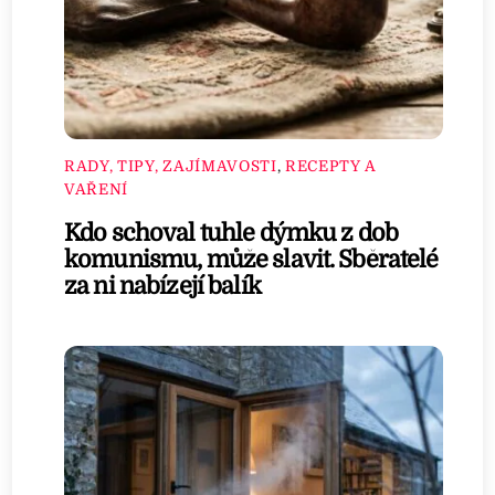
RADY, TIPY, ZAJÍMAVOSTI
,
RECEPTY A
VAŘENÍ
Kdo schoval tuhle dýmku z dob
komunismu, může slavit. Sběratelé
za ni nabízejí balík