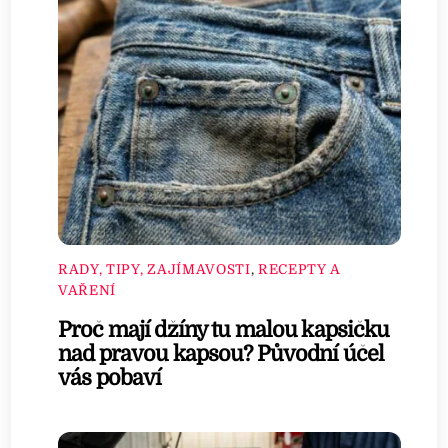
RADY, TIPY, ZAJÍMAVOSTI
,
RECEPTY A
VAŘENÍ
Proč mají džíny tu malou kapsičku
nad pravou kapsou? Původní účel
vás pobaví