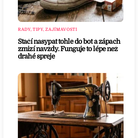
RADY, TIPY, ZAJÍMAVOSTI
Stačí nasypat tohle do bot a zápach
zmizí navždy. Funguje to lépe než
drahé spreje