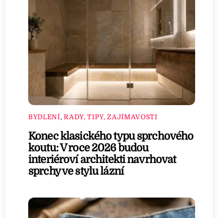
BYDLENÍ
,
RADY, TIPY, ZAJÍMAVOSTI
Konec klasického typu sprchového
koutu: V roce 2026 budou
interiéroví architekti navrhovat
sprchy ve stylu lázní