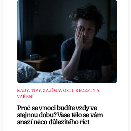
RADY, TIPY, ZAJÍMAVOSTI
,
RECEPTY A
VAŘENÍ
Proč se v noci budíte vždy ve
stejnou dobu? Vaše tělo se vám
snaží něco důležitého říct