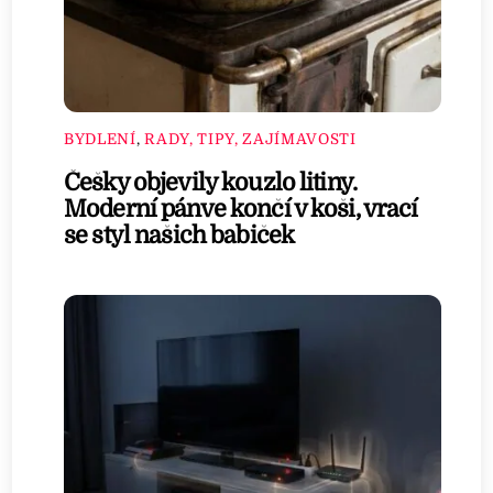
BYDLENÍ
,
RADY, TIPY, ZAJÍMAVOSTI
Češky objevily kouzlo litiny.
Moderní pánve končí v koši, vrací
se styl našich babiček