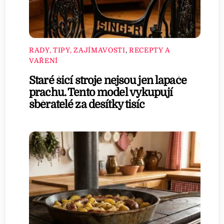
RADY, TIPY, ZAJÍMAVOSTI
,
RECEPTY A
VAŘENÍ
Staré šicí stroje nejsou jen lapače
prachu. Tento model vykupují
sběratelé za desítky tisíc