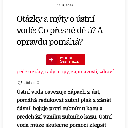
12. 3. 2022
Otázky a mýty o ústní
vodě: Co přesně dělá? A
opravdu pomáhá?
péče o zuby
,
rady a tipy
,
zajímavosti
,
zdraví
Ústní voda osvěžuje zápach z úst,
pomáhá redukovat zubní plak a zánět
dásní, bojuje proti zubnímu kazu a
předchází vzniku zubního kazu. Ústní
voda může skutečně pomoci zlepšit