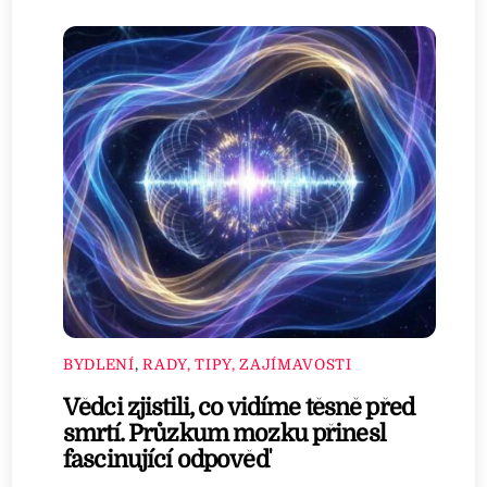
BYDLENÍ
,
RADY, TIPY, ZAJÍMAVOSTI
Vědci zjistili, co vidíme těsně před
smrtí. Průzkum mozku přinesl
fascinující odpověď