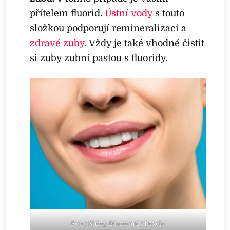
přítelem fluorid.
Ústní vody
s touto
složkou podporují remineralizaci a
zdravé zuby
. Vždy je také vhodné čistit
si zuby zubní pastou s fluoridy.
Foto: Shiny Diamond / Pexels