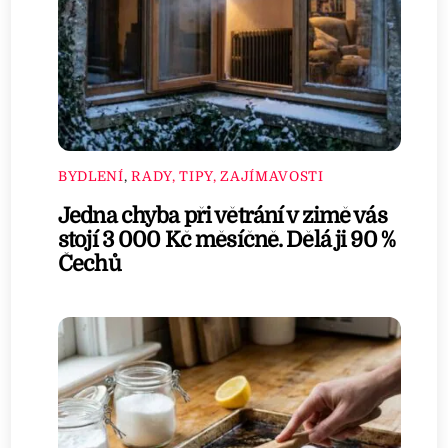
BYDLENÍ
,
RADY, TIPY, ZAJÍMAVOSTI
Jedna chyba při větrání v zimě vás
stojí 3 000 Kč měsíčně. Dělá ji 90 %
Čechů