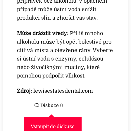
přípravek bez alkoholu. V opačném
případě může ústní voda snížit
produkci slin a zhoršit váš stav.
Může dráždit vředy:
Příliš mnoho
alkoholu může být opět bolestivé pro
citlivá místa a otevřené rány. Vyberte
si ústní vodu s enzymy, celulózou
nebo živočišnými muciny, které
pomohou podpořit vlhkost.
Zdroj:
lewisestatesdental.com
Diskuze
0
Vstoupit do diskuze