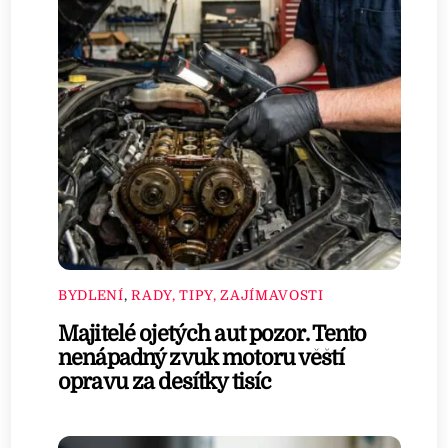
BYDLENÍ
,
RADY, TIPY, ZAJÍMAVOSTI
Majitelé ojetých aut pozor. Tento
nenápadný zvuk motoru věští
opravu za desítky tisíc