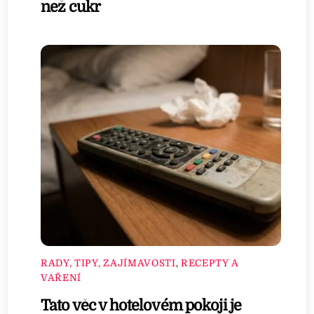
než cukr
RADY, TIPY, ZAJÍMAVOSTI
,
RECEPTY A
VAŘENÍ
Tato věc v hotelovém pokoji je