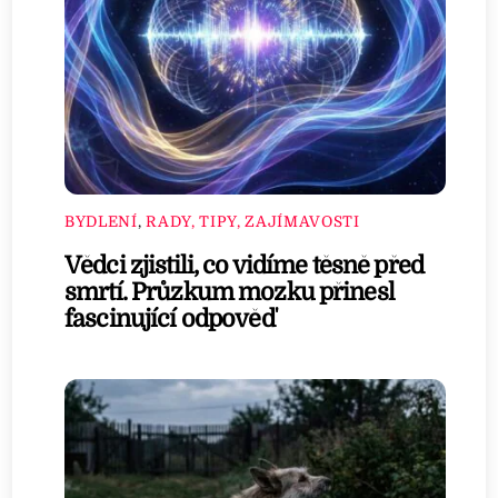
BYDLENÍ
,
RADY, TIPY, ZAJÍMAVOSTI
Vědci zjistili, co vidíme těsně před
smrtí. Průzkum mozku přinesl
fascinující odpověď