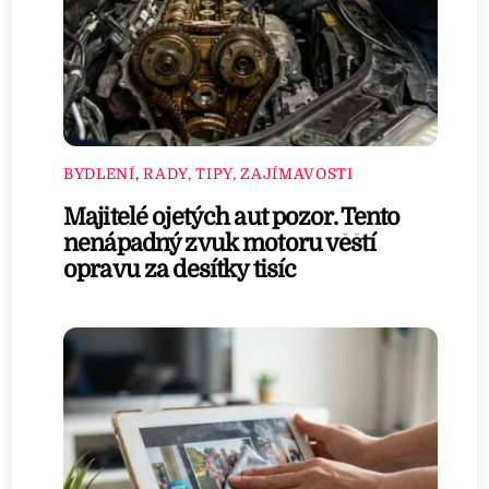
BYDLENÍ
,
RADY, TIPY, ZAJÍMAVOSTI
Majitelé ojetých aut pozor. Tento
nenápadný zvuk motoru věští
opravu za desítky tisíc