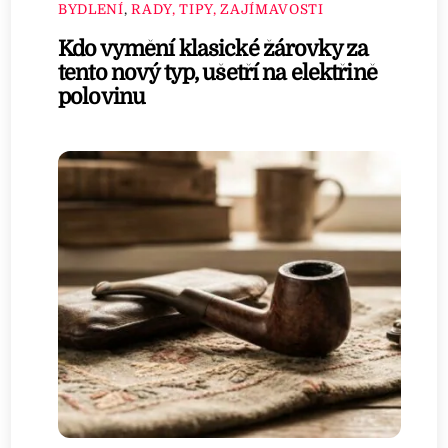
BYDLENÍ
,
RADY, TIPY, ZAJÍMAVOSTI
Kdo vymění klasické žárovky za
tento nový typ, ušetří na elektřině
polovinu