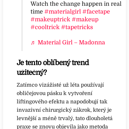
Watch the change happen in real
time
#materialgirl
#facetape
#makeuptrick
#makeup
#cooltrick
#tapetricks
♬ Material Girl – Madonna
Je tento oblíbený trend
užitečný?
Zatímco vizážisté už léta používají
obličejovou pásku k vytvoření
liftingového efektu a napodobují tak
invazivní chirurgický zákrok, který je
levnější a méně trvalý, tato dlouholetá
praxe se znovu objevila jako metoda