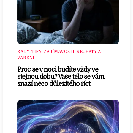
RADY, TIPY, ZAJÍMAVOSTI
,
RECEPTY A
VAŘENÍ
Proč se v noci budíte vždy ve
stejnou dobu? Vaše tělo se vám
snaží něco důležitého říct