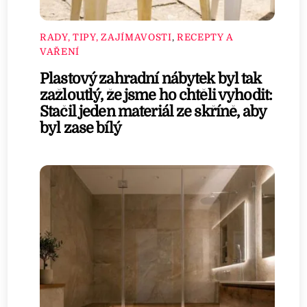
RADY, TIPY, ZAJÍMAVOSTI
,
RECEPTY A
VAŘENÍ
Plastový zahradní nábytek byl tak
zažloutlý, že jsme ho chtěli vyhodit:
Stačil jeden materiál ze skříně, aby
byl zase bílý