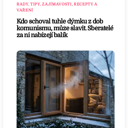
RADY, TIPY, ZAJÍMAVOSTI
,
RECEPTY A
VAŘENÍ
Kdo schoval tuhle dýmku z dob
komunismu, může slavit. Sběratelé
za ni nabízejí balík