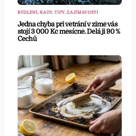
BYDLENÍ
,
RADY, TIPY, ZAJÍMAVOSTI
Jedna chyba při větrání v zimě vás
stojí 3 000 Kč měsíčně. Dělá ji 90 %
Čechů