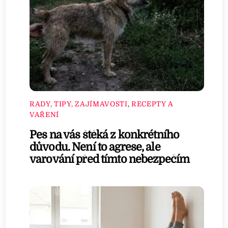
RADY, TIPY, ZAJÍMAVOSTI
,
RECEPTY A
VAŘENÍ
Pes na vás štěká z konkrétního
důvodu. Není to agrese, ale
varování před tímto nebezpečím