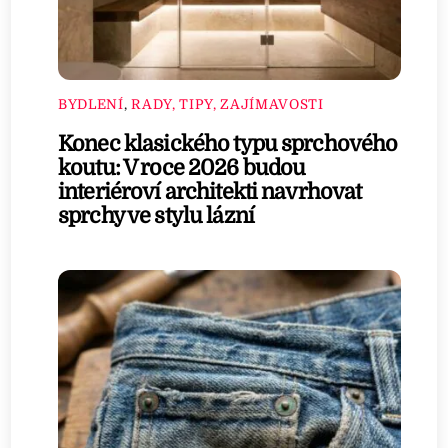
BYDLENÍ
,
RADY, TIPY, ZAJÍMAVOSTI
Konec klasického typu sprchového
koutu: V roce 2026 budou
interiéroví architekti navrhovat
sprchy ve stylu lázní