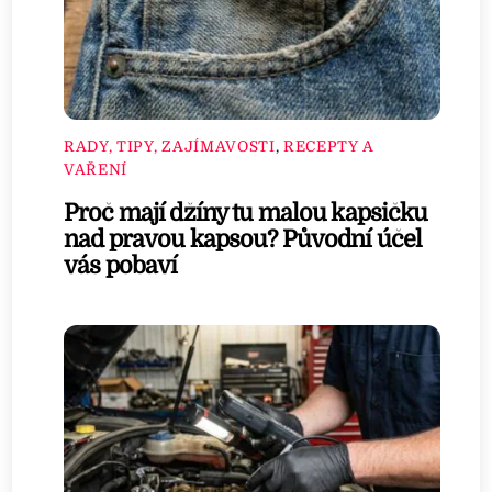
RADY, TIPY, ZAJÍMAVOSTI
,
RECEPTY A
VAŘENÍ
Proč mají džíny tu malou kapsičku
nad pravou kapsou? Původní účel
vás pobaví