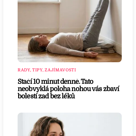
RADY, TIPY, ZAJÍMAVOSTI
Stačí 10 minut denně. Tato
neobvyklá poloha nohou vás zbaví
bolestí zad bez léků