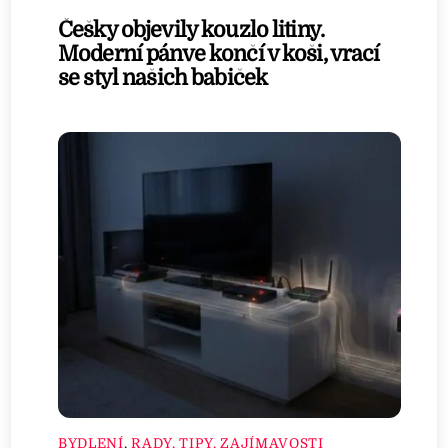
Češky objevily kouzlo litiny.
Moderní pánve končí v koši, vrací
se styl našich babiček
BYDLENÍ
,
RADY, TIPY, ZAJÍMAVOSTI