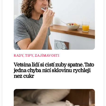
RADY, TIPY, ZAJÍMAVOSTI
Většina lidí si čistí zuby špatně. Tato
jedna chyba ničí sklovinu rychleji
než cukr