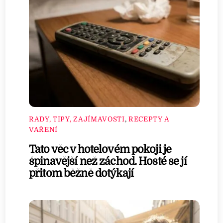
RADY, TIPY, ZAJÍMAVOSTI
,
RECEPTY A
VAŘENÍ
Tato věc v hotelovém pokoji je
špinavější než záchod. Hosté se jí
přitom běžně dotýkají