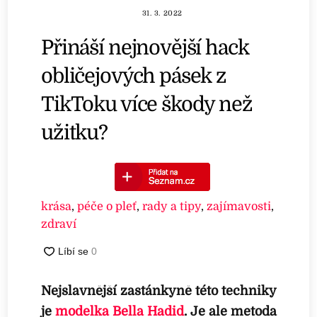
31. 3. 2022
Přináší nejnovější hack
obličejových pásek z
TikToku více škody než
užitku?
krása
,
péče o pleť
,
rady a tipy
,
zajímavosti
,
zdraví
Nejslavnější zastánkyně této techniky
je
modelka Bella Hadid
. Je ale metoda