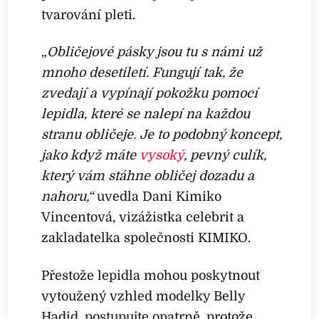
tvarování pleti.
„
Obličejové pásky jsou tu s námi už
mnoho desetiletí. Fungují tak, že
zvedají a vypínají pokožku pomocí
lepidla, které se nalepí na každou
stranu obličeje. Je to podobný koncept,
jako když máte
vysoký
, pevný culík,
který vám stáhne obličej dozadu a
nahoru,“
uvedla Dani Kimiko
Vincentová, vizážistka celebrit a
zakladatelka společnosti KIMIKO.
Přestože lepidla mohou poskytnout
vytoužený vzhled modelky Belly
Hadid, postupujte opatrně, protože