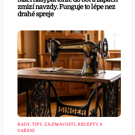
zmizí navždy. Funguje to lépe než
drahé spreje
RADY, TIPY, ZAJÍMAVOSTI
,
RECEPTY A
VAŘENÍ