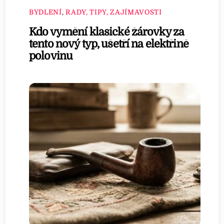
BYDLENÍ
,
RADY, TIPY, ZAJÍMAVOSTI
Kdo vymění klasické žárovky za
tento nový typ, ušetří na elektřině
polovinu