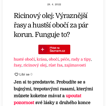
28. 4. 2022
Ricinový olej: Výraznější
řasy a hustší obočí za pár
korun. Funguje to?
husté obočí
,
krása
,
obočí
,
péče
,
rady a tipy
,
řasy
,
ricinový olej
,
růst řas
,
zajímavosti
Jen si to představte. Probudíte se s
bujnými, třepotavými řasami, kterými
můžete koketně mávat a
upoutat
pozornost
své lásky z druhého konce