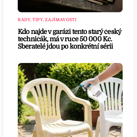
RADY, TIPY, ZAJÍMAVOSTI
Kdo najde v garáži tento starý český
techničák, má v ruce 50 000 Kč.
Sběratelé jdou po konkrétní sérii