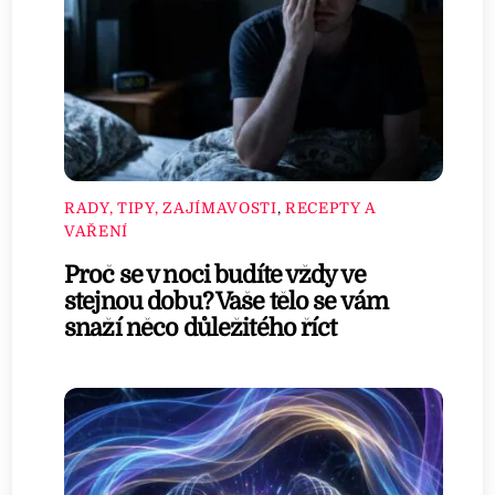
RADY, TIPY, ZAJÍMAVOSTI
,
RECEPTY A
VAŘENÍ
Proč se v noci budíte vždy ve
stejnou dobu? Vaše tělo se vám
snaží něco důležitého říct