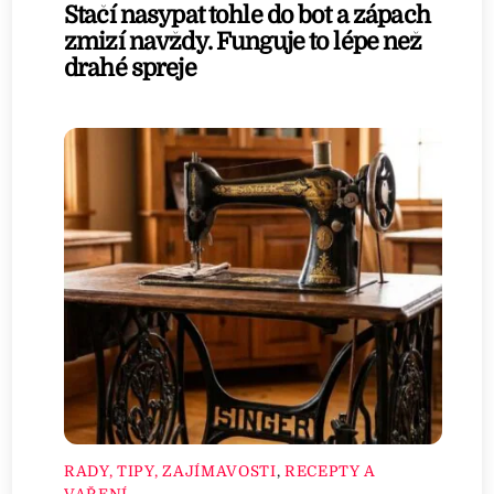
Stačí nasypat tohle do bot a zápach
zmizí navždy. Funguje to lépe než
drahé spreje
RADY, TIPY, ZAJÍMAVOSTI
,
RECEPTY A