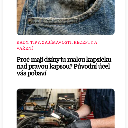
RADY, TIPY, ZAJÍMAVOSTI
,
RECEPTY A
VAŘENÍ
Proč mají džíny tu malou kapsičku
nad pravou kapsou? Původní účel
vás pobaví