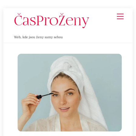
Skip
Men
to
content
Web, kde jsou ženy samy sebou