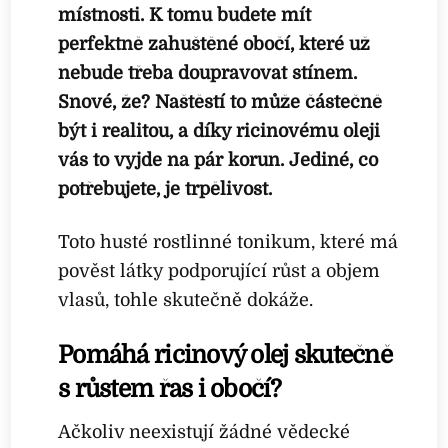
místnosti. K tomu budete mít
perfektně zahuštěné obočí, které už
nebude třeba doupravovat stínem.
Snové, že? Naštěstí to může částečně
být i realitou, a díky ricinovému oleji
vás to vyjde na pár korun. Jediné, co
potřebujete, je trpělivost.
Toto husté rostlinné tonikum, které má
pověst látky podporující růst a objem
vlasů, tohle skutečně dokáže.
Pomáhá ricinový olej skutečně
s růstem řas i obočí?
Ačkoliv neexistují žádné vědecké