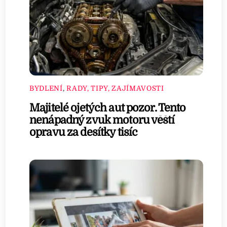
BYDLENÍ
,
RADY, TIPY, ZAJÍMAVOSTI
Majitelé ojetých aut pozor. Tento
nenápadný zvuk motoru věští
opravu za desítky tisíc