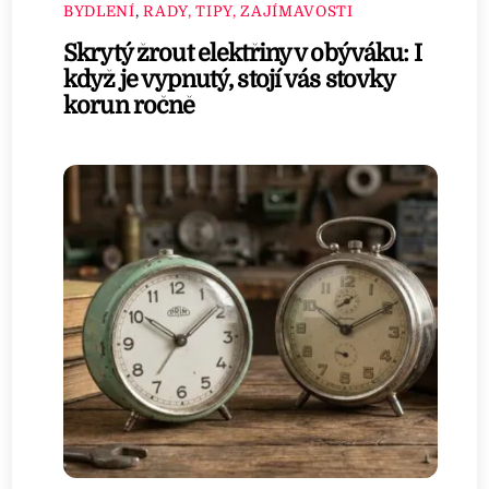
BYDLENÍ
,
RADY, TIPY, ZAJÍMAVOSTI
Skrytý žrout elektřiny v obýváku: I
když je vypnutý, stojí vás stovky
korun ročně