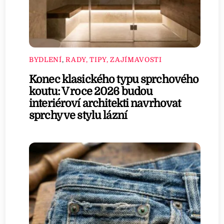
BYDLENÍ
,
RADY, TIPY, ZAJÍMAVOSTI
Konec klasického typu sprchového
koutu: V roce 2026 budou
interiéroví architekti navrhovat
sprchy ve stylu lázní