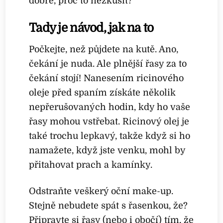
dobře, proč to nezkusit?
Tady je návod, jak na to
Počkejte, než půjdete na kutě. Ano,
čekání je nuda. Ale plnější řasy za to
čekání stojí! Nanesením ricinového
oleje před spaním získáte několik
nepřerušovaných hodin, kdy ho vaše
řasy mohou vstřebat. Ricinový olej je
také trochu lepkavý, takže když si ho
namažete, když jste venku, mohl by
přitahovat prach a kamínky.
Odstraňte veškerý oční make-up.
Stejně nebudete spát s řasenkou, že?
Připravte si řasy (nebo i obočí) tím, že