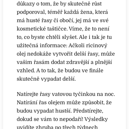
důkazy o tom, že by skutečně růst
podporoval, téměř každá žena, která
má husté řasy či obočí, jej má ve své
kosmetické taštičce. Víme, že to není
to, co byste chtěli slyšet. Ale i tak je tu
užitečná informace: Ačkoli ricinový
olej nedokáže vytvořit delší řasy, může
vašim řasám dodat zdravější a plnější
vzhled. A to tak, že budou ve finále
skutečně vypadat delší.
Natírejte řasy vatovou tyčinkou na noc.
Natírání řas olejem může způsobit, že
budou vypadat hustší. Předstírejte,
dokud se vám to nepodaří! Výsledky
uvidíte zhruba po třech týdnech