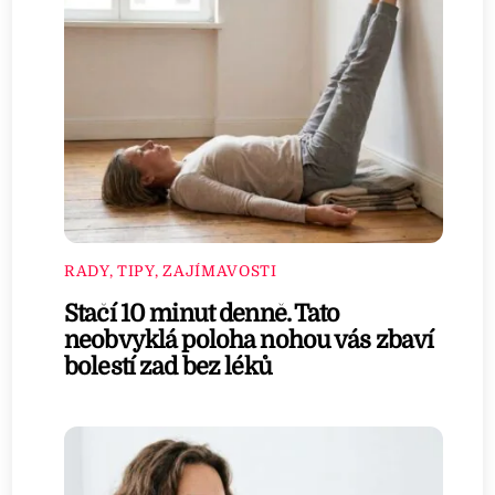
RADY, TIPY, ZAJÍMAVOSTI
Stačí 10 minut denně. Tato
neobvyklá poloha nohou vás zbaví
bolestí zad bez léků