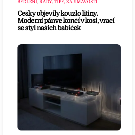
BYDLENÍ
,
RADY, TIPY, ZAJÍMAVOSTI
Češky objevily kouzlo litiny.
Moderní pánve končí v koši, vrací
se styl našich babiček