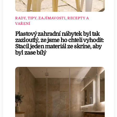
RADY, TIPY, ZAJÍMAVOSTI
,
RECEPTY A
VAŘENÍ
Plastový zahradní nábytek byl tak
zažloutlý, že jsme ho chtěli vyhodit:
Stačil jeden materiál ze skříně, aby
byl zase bílý