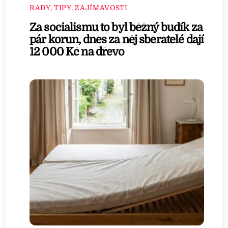
RADY, TIPY, ZAJÍMAVOSTI
Za socialismu to byl běžný budík za
pár korun, dnes za něj sběratelé dají
12 000 Kč na dřevo