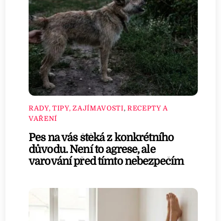
RADY, TIPY, ZAJÍMAVOSTI
,
RECEPTY A
VAŘENÍ
Pes na vás štěká z konkrétního
důvodu. Není to agrese, ale
varování před tímto nebezpečím