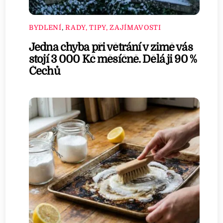
BYDLENÍ
,
RADY, TIPY, ZAJÍMAVOSTI
Jedna chyba při větrání v zimě vás
stojí 3 000 Kč měsíčně. Dělá ji 90 %
Čechů