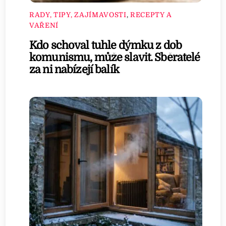
RADY, TIPY, ZAJÍMAVOSTI
,
RECEPTY A
VAŘENÍ
Kdo schoval tuhle dýmku z dob
komunismu, může slavit. Sběratelé
za ni nabízejí balík