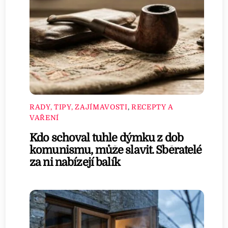
RADY, TIPY, ZAJÍMAVOSTI
,
RECEPTY A
VAŘENÍ
Kdo schoval tuhle dýmku z dob
komunismu, může slavit. Sběratelé
za ni nabízejí balík