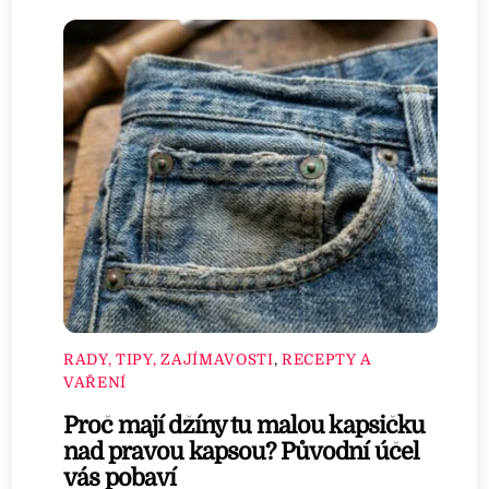
RADY, TIPY, ZAJÍMAVOSTI
,
RECEPTY A
VAŘENÍ
Proč mají džíny tu malou kapsičku
nad pravou kapsou? Původní účel
vás pobaví