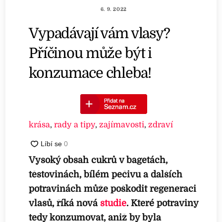
6. 9. 2022
Vypadávají vám vlasy?
Příčinou může být i
konzumace chleba!
krása
,
rady a tipy
,
zajímavosti
,
zdraví
Vysoký obsah cukrů v bagetách,
těstovinách, bílém pečivu a dalších
potravinách může poškodit regeneraci
vlasů, říká nová
studie
. Které potraviny
tedy konzumovat, aniž by byla