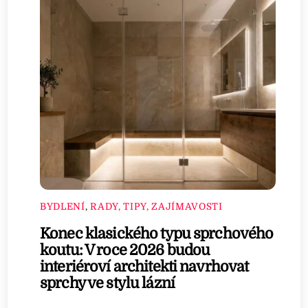
BYDLENÍ
,
RADY, TIPY, ZAJÍMAVOSTI
Konec klasického typu sprchového
koutu: V roce 2026 budou
interiéroví architekti navrhovat
sprchy ve stylu lázní