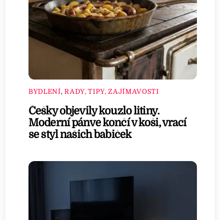
BYDLENÍ
,
RADY, TIPY, ZAJÍMAVOSTI
Češky objevily kouzlo litiny.
Moderní pánve končí v koši, vrací
se styl našich babiček