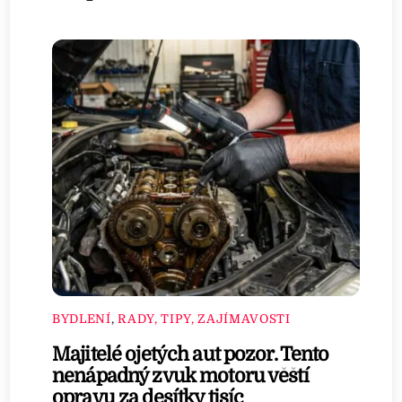
BYDLENÍ
,
RADY, TIPY, ZAJÍMAVOSTI
Majitelé ojetých aut pozor. Tento
nenápadný zvuk motoru věští
opravu za desítky tisíc