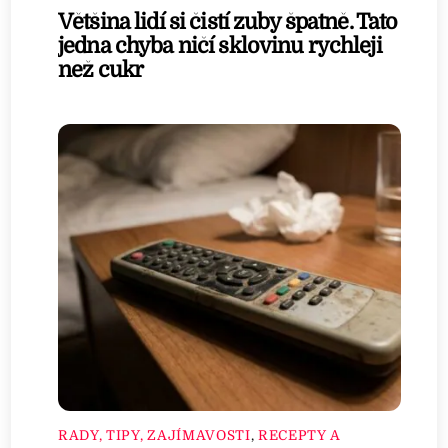
Většina lidí si čistí zuby špatně. Tato
jedna chyba ničí sklovinu rychleji
než cukr
RADY, TIPY, ZAJÍMAVOSTI
,
RECEPTY A