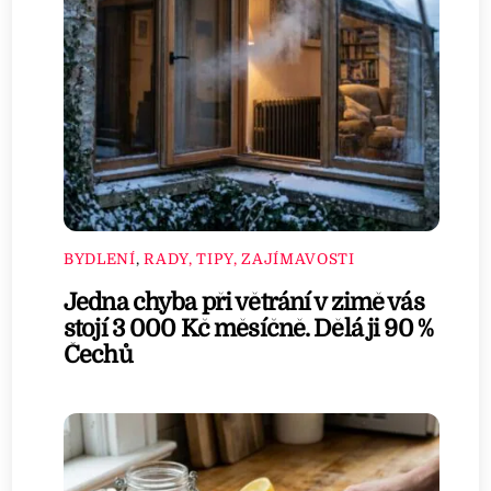
BYDLENÍ
,
RADY, TIPY, ZAJÍMAVOSTI
Jedna chyba při větrání v zimě vás
stojí 3 000 Kč měsíčně. Dělá ji 90 %
Čechů