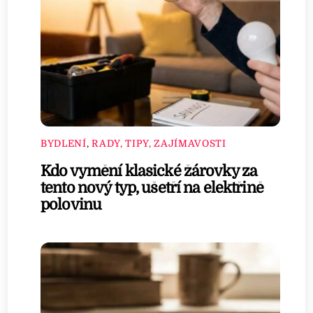
BYDLENÍ
,
RADY, TIPY, ZAJÍMAVOSTI
Kdo vymění klasické žárovky za
tento nový typ, ušetří na elektřině
polovinu