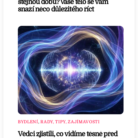
stejnou dobu? Vaše tělo se vám
snaží něco důležitého říct
BYDLENÍ
,
RADY, TIPY, ZAJÍMAVOSTI
Vědci zjistili, co vidíme těsně před