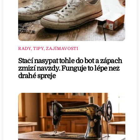
RADY, TIPY, ZAJÍMAVOSTI
Stačí nasypat tohle do bot a zápach
zmizí navždy. Funguje to lépe než
drahé spreje