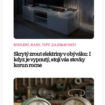
BYDLENÍ
,
RADY, TIPY, ZAJÍMAVOSTI
Skrytý žrout elektřiny v obýváku: I
když je vypnutý, stojí vás stovky
korun ročně