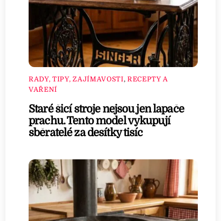
RADY, TIPY, ZAJÍMAVOSTI
,
RECEPTY A
VAŘENÍ
Staré šicí stroje nejsou jen lapače
prachu. Tento model vykupují
sběratelé za desítky tisíc