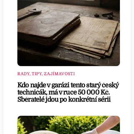
RADY, TIPY, ZAJÍMAVOSTI
Kdo najde v garáži tento starý český
techničák, má v ruce 50 000 Kč.
Sběratelé jdou po konkrétní sérii