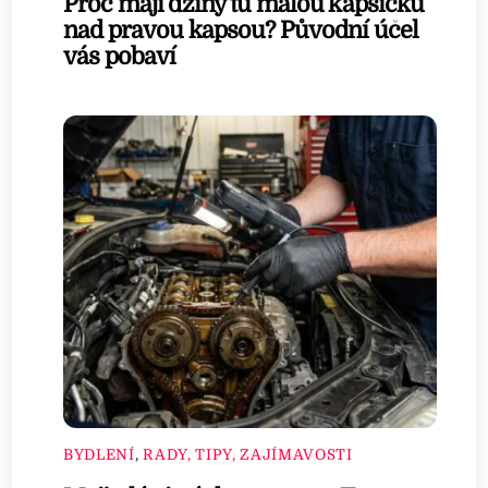
Proč mají džíny tu malou kapsičku
nad pravou kapsou? Původní účel
vás pobaví
BYDLENÍ
,
RADY, TIPY, ZAJÍMAVOSTI