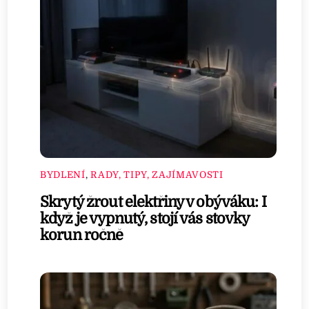
BYDLENÍ
,
RADY, TIPY, ZAJÍMAVOSTI
Skrytý žrout elektřiny v obýváku: I
když je vypnutý, stojí vás stovky
korun ročně