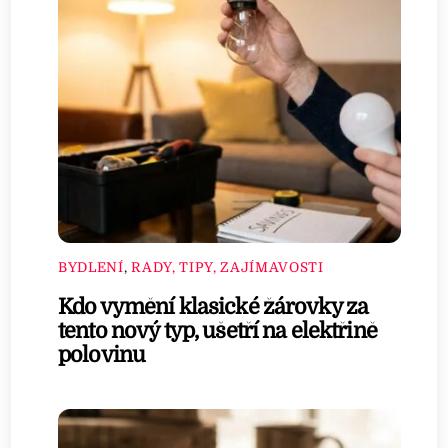
BYDLENÍ
,
RADY, TIPY, ZAJÍMAVOSTI
Kdo vymění klasické žárovky za
tento nový typ, ušetří na elektřině
polovinu