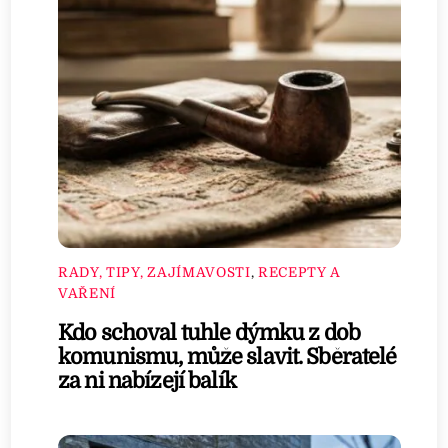
RADY, TIPY, ZAJÍMAVOSTI
,
RECEPTY A
VAŘENÍ
Kdo schoval tuhle dýmku z dob
komunismu, může slavit. Sběratelé
za ni nabízejí balík