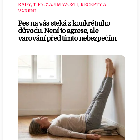
RADY, TIPY, ZAJÍMAVOSTI
,
RECEPTY A
VAŘENÍ
Pes na vás štěká z konkrétního
důvodu. Není to agrese, ale
varování před tímto nebezpečím