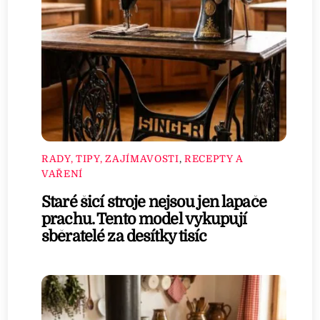
RADY, TIPY, ZAJÍMAVOSTI
,
RECEPTY A
VAŘENÍ
Staré šicí stroje nejsou jen lapače
prachu. Tento model vykupují
sběratelé za desítky tisíc