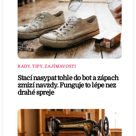
RADY, TIPY, ZAJÍMAVOSTI
Stačí nasypat tohle do bot a zápach
zmizí navždy. Funguje to lépe než
drahé spreje