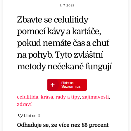
4. 7. 2023
Zbavte se celulitidy
pomocí kávy a kartáče,
pokud nemáte čas a chuť
na pohyb. Tyto zvláštní
metody nečekaně fungují
celulitida
,
krása
,
rady a tipy
,
zajímavosti
,
zdraví
Odhaduje se, že více než 85 procent