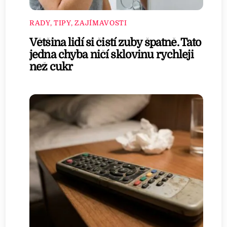
RADY, TIPY, ZAJÍMAVOSTI
Většina lidí si čistí zuby špatně. Tato
jedna chyba ničí sklovinu rychleji
než cukr