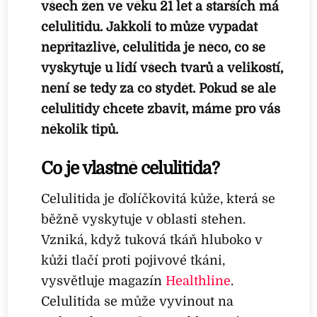
všech žen ve věku 21 let a starších má
celulitidu. Jakkoli to může vypadat
nepřitažlivě, celulitida je něco, co se
vyskytuje u lidí všech tvarů a velikostí,
není se tedy za co stydět. Pokud se ale
celulitidy chcete zbavit, máme pro vás
několik tipů.
Co je vlastně celulitida?
Celulitida je ďolíčkovitá kůže, která se
běžně vyskytuje v oblasti stehen.
Vzniká, když tuková tkáň hluboko v
kůži tlačí proti pojivové tkáni,
vysvětluje magazín
Healthline
.
Celulitida se může vyvinout na