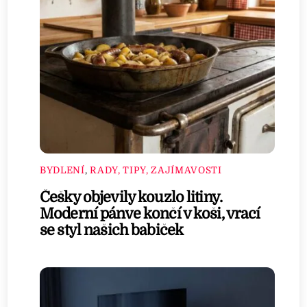
BYDLENÍ
,
RADY, TIPY, ZAJÍMAVOSTI
Češky objevily kouzlo litiny.
Moderní pánve končí v koši, vrací
se styl našich babiček