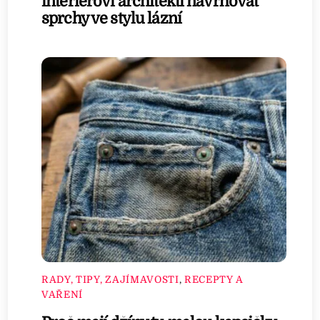
interiéroví architekti navrhovat
sprchy ve stylu lázní
RADY, TIPY, ZAJÍMAVOSTI
,
RECEPTY A
VAŘENÍ