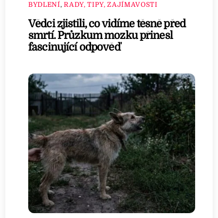
BYDLENÍ
,
RADY, TIPY, ZAJÍMAVOSTI
Vědci zjistili, co vidíme těsně před
smrtí. Průzkum mozku přinesl
fascinující odpověď