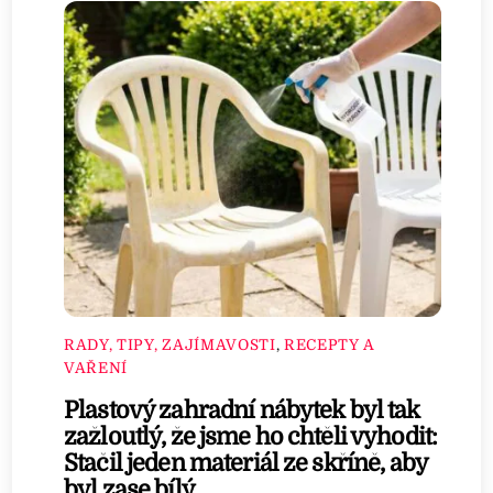
RADY, TIPY, ZAJÍMAVOSTI
,
RECEPTY A
VAŘENÍ
Plastový zahradní nábytek byl tak
zažloutlý, že jsme ho chtěli vyhodit:
Stačil jeden materiál ze skříně, aby
byl zase bílý