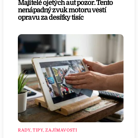
Majitelé ojetých aut pozor. Tento
nenápadný zvuk motoru věští
opravu za desítky tisíc
RADY, TIPY, ZAJÍMAVOSTI