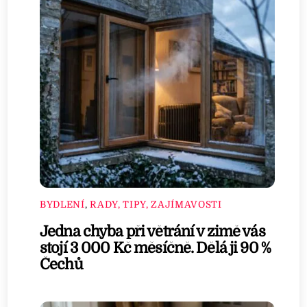
BYDLENÍ
,
RADY, TIPY, ZAJÍMAVOSTI
Jedna chyba při větrání v zimě vás
stojí 3 000 Kč měsíčně. Dělá ji 90 %
Čechů