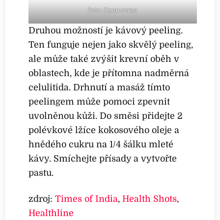
foto: Openverse
Druhou možností je kávový peeling.
Ten funguje nejen jako skvělý peeling,
ale může také zvýšit krevní oběh v
oblastech, kde je přítomna nadměrná
celulitida. Drhnutí a masáž tímto
peelingem může pomoci zpevnit
uvolněnou kůži. Do směsi přidejte 2
polévkové lžíce kokosového oleje a
hnědého cukru na 1/4 šálku mleté
kávy. Smíchejte přísady a vytvořte
pastu.
zdroj:
Times of India
,
Health Shots
,
Healthline