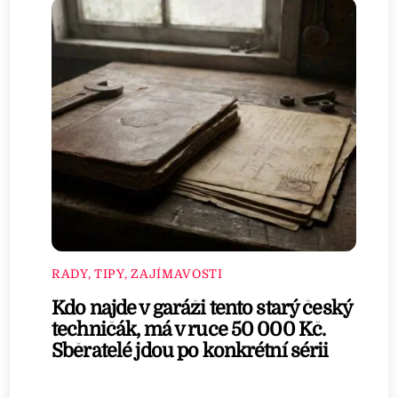
RADY, TIPY, ZAJÍMAVOSTI
Kdo najde v garáži tento starý český
techničák, má v ruce 50 000 Kč.
Sběratelé jdou po konkrétní sérii