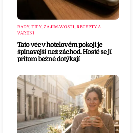
RADY, TIPY, ZAJÍMAVOSTI
,
RECEPTY A
VAŘENÍ
Tato věc v hotelovém pokoji je
špinavější než záchod. Hosté se jí
přitom běžně dotýkají