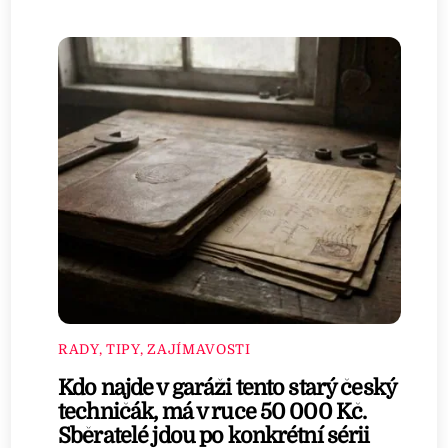
RADY, TIPY, ZAJÍMAVOSTI
Kdo najde v garáži tento starý český
techničák, má v ruce 50 000 Kč.
Sběratelé jdou po konkrétní sérii