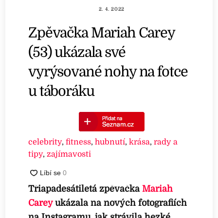
2. 4. 2022
Zpěvačka Mariah Carey
(53) ukázala své
vyrýsované nohy na fotce
u táboráku
celebrity
,
fitness
,
hubnutí
,
krása
,
rady a
tipy
,
zajímavosti
Třiapadesátiletá zpěvačka
Mariah
Carey
ukázala na nových fotografiích
na Instagramu, jak strávila hezké