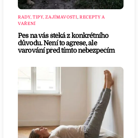
RADY, TIPY, ZAJÍMAVOSTI
,
RECEPTY A
VAŘENÍ
Pes na vás štěká z konkrétního
důvodu. Není to agrese, ale
varování před tímto nebezpečím