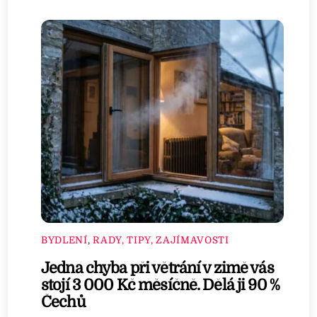
BYDLENÍ
,
RADY, TIPY, ZAJÍMAVOSTI
Jedna chyba při větrání v zimě vás
stojí 3 000 Kč měsíčně. Dělá ji 90 %
Čechů