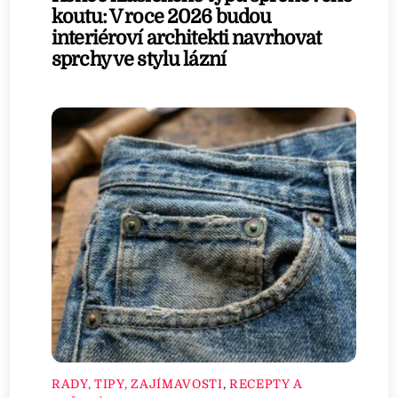
koutu: V roce 2026 budou
interiéroví architekti navrhovat
sprchy ve stylu lázní
RADY, TIPY, ZAJÍMAVOSTI
,
RECEPTY A