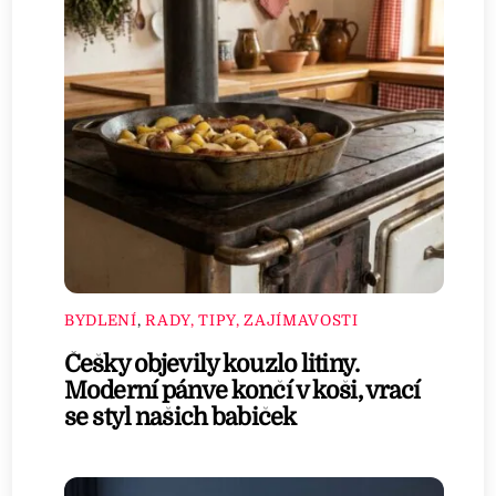
BYDLENÍ
,
RADY, TIPY, ZAJÍMAVOSTI
Češky objevily kouzlo litiny.
Moderní pánve končí v koši, vrací
se styl našich babiček