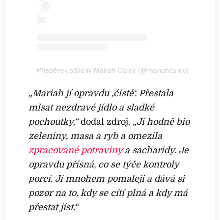
Příspěvek sdílený Mariah Carey (@mariahcarey)
„Mariah jí opravdu ‚čistě‘. Přestala
mlsat nezdravé jídlo a sladké
pochoutky,“
dodal zdroj.
„Jí hodně bio
zeleniny, masa a ryb a omezila
zpracované potraviny
a sacharidy.
Je
opravdu přísná, co se týče kontroly
porcí. Jí mnohem pomaleji a dává si
pozor na to, kdy se cítí plná a kdy má
přestat jíst.“