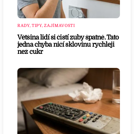
RADY, TIPY, ZAJÍMAVOSTI
Většina lidí si čistí zuby špatně. Tato
jedna chyba ničí sklovinu rychleji
než cukr