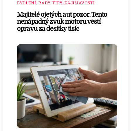
BYDLENÍ
,
RADY, TIPY, ZAJÍMAVOSTI
Majitelé ojetých aut pozor. Tento
nenápadný zvuk motoru věští
opravu za desítky tisíc