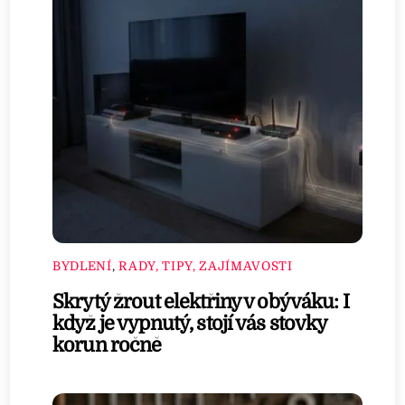
BYDLENÍ
,
RADY, TIPY, ZAJÍMAVOSTI
Skrytý žrout elektřiny v obýváku: I
když je vypnutý, stojí vás stovky
korun ročně