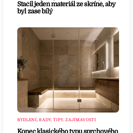
Stačil jeden materiál ze skříně, aby
byl zase bílý
BYDLENÍ
,
RADY, TIPY, ZAJÍMAVOSTI
Konec klasického typu sprchového