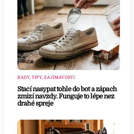
RADY, TIPY, ZAJÍMAVOSTI
Stačí nasypat tohle do bot a zápach
zmizí navždy. Funguje to lépe než
drahé spreje