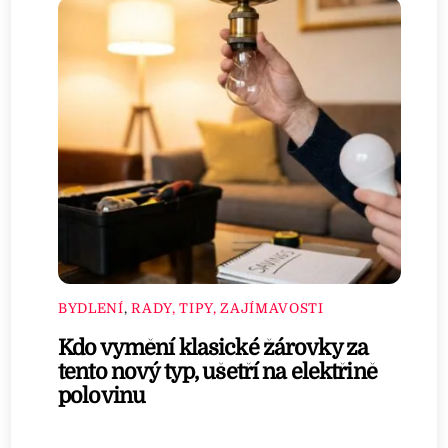
BYDLENÍ
,
RADY, TIPY, ZAJÍMAVOSTI
Kdo vymění klasické žárovky za
tento nový typ, ušetří na elektřině
polovinu