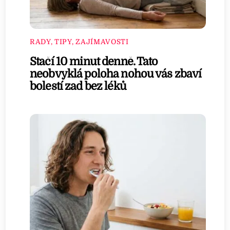
RADY, TIPY, ZAJÍMAVOSTI
Stačí 10 minut denně. Tato
neobvyklá poloha nohou vás zbaví
bolestí zad bez léků