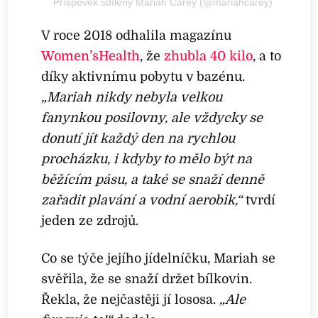
Příspěvek sdílený Mariah Carey (@mariahcarey)
V roce 2018 odhalila magazínu
Women’sHealth
, že
zhubla 40 kilo
, a to
díky aktivnímu pobytu v bazénu.
„Mariah nikdy nebyla velkou
fanynkou posilovny, ale vždycky se
donutí jít každý den na rychlou
procházku, i kdyby to mělo být na
běžícím pásu, a také se snaží denně
zařadit plavání a vodní aerobik,“
tvrdí
jeden ze zdrojů.
Co se týče jejího jídelníčku, Mariah se
svěřila, že se snaží držet bílkovin.
Řekla, že nejčastěji jí lososa.
„Ale