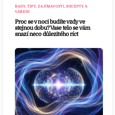
RADY, TIPY, ZAJÍMAVOSTI
,
RECEPTY A
VAŘENÍ
Proč se v noci budíte vždy ve
stejnou dobu? Vaše tělo se vám
snaží něco důležitého říct