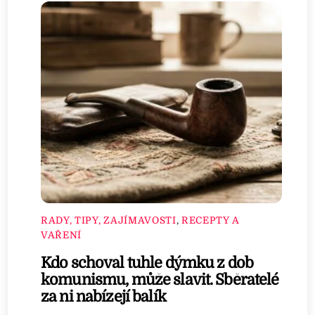
RADY, TIPY, ZAJÍMAVOSTI
,
RECEPTY A
VAŘENÍ
Kdo schoval tuhle dýmku z dob
komunismu, může slavit. Sběratelé
za ni nabízejí balík