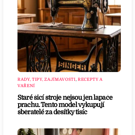
RADY, TIPY, ZAJÍMAVOSTI
,
RECEPTY A
VAŘENÍ
Staré šicí stroje nejsou jen lapače
prachu. Tento model vykupují
sběratelé za desítky tisíc