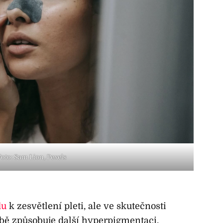
Foto: Sam Lion, Pexels
du
k zesvětlení pleti, ale ve skutečnosti
obě způsobuje další hyperpigmentaci.