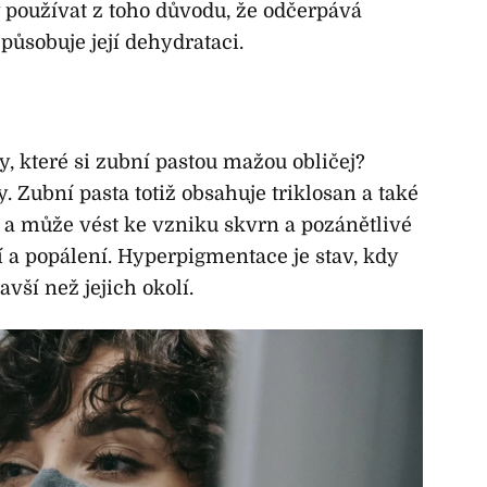
oužívat z toho důvodu, že odčerpává
působuje její dehydrataci.
y, které si zubní pastou mažou obličej?
. Zubní pasta totiž obsahuje triklosan a také
u a může vést ke vzniku skvrn a pozánětlivé
a popálení. Hyperpigmentace je stav, kdy
vší než jejich okolí.