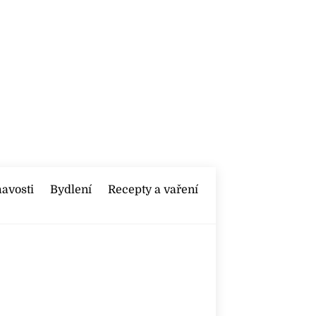
mavosti
Bydlení
Recepty a vaření