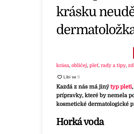
krásku neuděl
dermatoložk
krása
,
obličej
,
pleť
,
rady a tipy
,
zd
Každá z nás má jiný
typ pleti
přípravky, které by neměla po
kosmetické dermatologické 
Horká voda