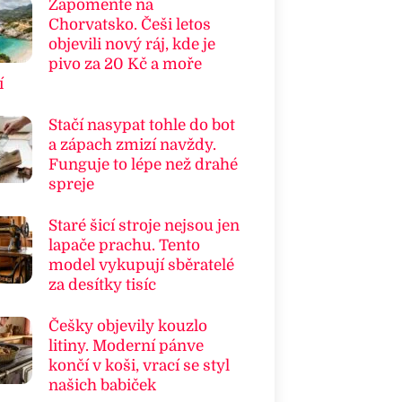
Zapomeňte na
Chorvatsko. Češi letos
objevili nový ráj, kde je
pivo za 20 Kč a moře
í
Stačí nasypat tohle do bot
a zápach zmizí navždy.
Funguje to lépe než drahé
spreje
Staré šicí stroje nejsou jen
lapače prachu. Tento
model vykupují sběratelé
za desítky tisíc
Češky objevily kouzlo
litiny. Moderní pánve
končí v koši, vrací se styl
našich babiček