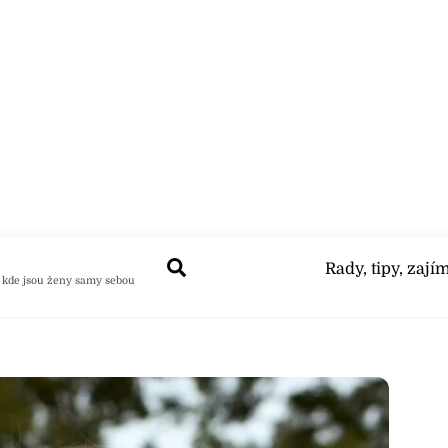
Search
Rady, tipy, zají
 kde jsou ženy samy sebou