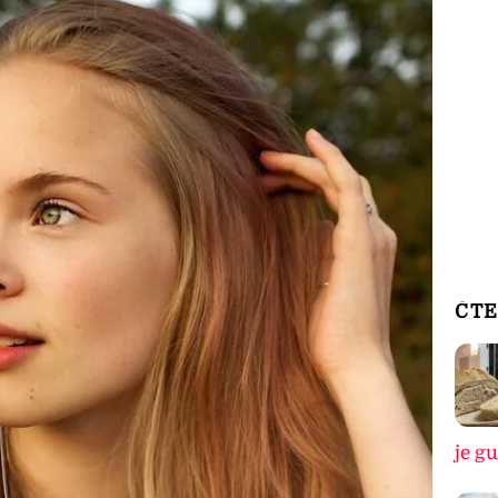
ČTE
je g