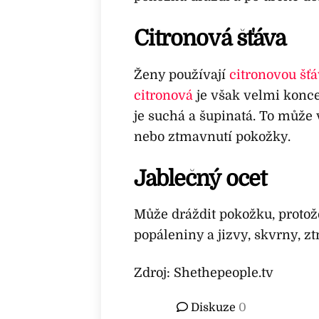
Citronová šťáva
Ženy používají
citronovou šť
citronová
je však velmi konc
je suchá a šupinatá. To může 
nebo ztmavnutí pokožky.
Jablečný ocet
Může dráždit pokožku, protože
popáleniny a jizvy, skvrny, 
Zdroj: Shethepeople.tv
Diskuze
0