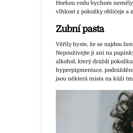
Horkou vodu bychom neměly p
vlhkost z pokožky obličeje a z
Zubní pasta
Věřily byste, že se najdou žen
Nepoužívejte ji ani na pupínky
alkohol, který dráždí pokožk
hyperpigmentace, podráždění 
jsou některá místa na kůži tma