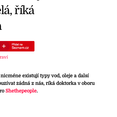
á, říká
a
raví
, nicméně existují typy vod, oleje a další
užívat žádná z nás, říká doktorka v oboru
pro
Shethepeople
.