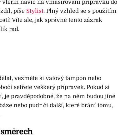
r vteřin navíc na vmasírování přípravku do
zdíl, píše
Stylist
. Plný vzhled se s použitím
stí! Víte ale, jak správně tento zázrak
ik rad.
dělat, vezměte si vatový tampon nebo
bočí setřete veškerý přípravek. Pokud si
ní, je pravděpodobné, že na něm budou jiné
báze nebo pudr či další, které brání tomu,
.
h směrech