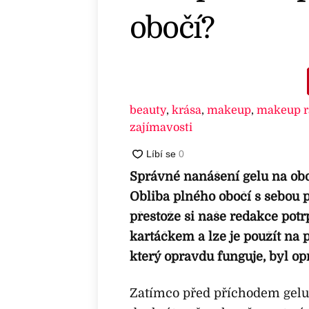
obočí?
beauty
,
krása
,
makeup
,
makeup r
zajímavosti
Správné nanášení gelu na oboč
Obliba plného obočí s sebou 
přestože si naše redakce potrp
kartáčkem a lze je použít na p
který opravdu funguje, byl o
Zatímco před příchodem gelu n