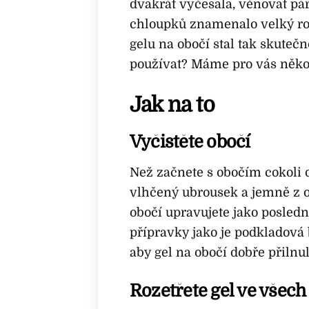
dvakrát vyčesala, věnovat pá
chloupků znamenalo velký ro
gelu na obočí stal tak skutečno
používat? Máme pro vás někol
Jak na to
Vyčistěte obočí
Než začnete s obočím cokoli 
vlhčený ubrousek a jemně z o
obočí upravujete jako posled
přípravky jako je podkladová 
aby gel na obočí dobře přilnul
Rozetřete gel ve všec