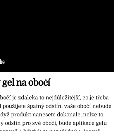
 gel na obočí
očí je zdaleka to nejdůležitější, co je třeba
d použijete špatný odstín, vaše obočí nebude
když produkt nanesete dokonale, nelze to
ý odstín pro své obočí, bude aplikace gelu