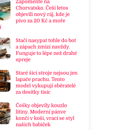
Zapomeňte na
Chorvatsko. Češi letos
objevili nový ráj, kde je
pivo za 20 Kč a moře
í
Stačí nasypat tohle do bot
a zápach zmizí navždy.
Funguje to lépe než drahé
spreje
Staré šicí stroje nejsou jen
lapače prachu. Tento
model vykupují sběratelé
za desítky tisíc
Češky objevily kouzlo
litiny. Moderní pánve
končí v koši, vrací se styl
našich babiček