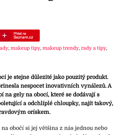
ady
,
makeup tipy
,
makeup trendy
,
rady a tipy
,
í je stejně důležité jako použitý produkt.
přinesla nespočet inovativních vynálezů. A
í na gely na obočí, které se dodávají s
oletující a odchlíplé chloupky, najít takový,
pravdovým oříškem.
a obočí si jej většina z nás jednou nebo