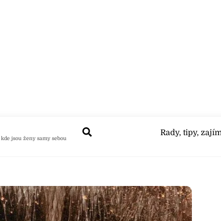
Search
Rady, tipy, zají
 kde jsou ženy samy sebou