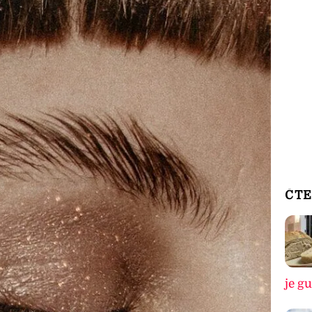
ČTE
je g