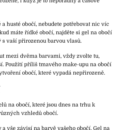
rozeně, i když je to nepořádný a časově
 a husté obočí, nebudete potřebovat nic víc
kud máte řídké obočí, najděte si gel na obočí
ý s vaší přirozenou barvou vlasů.
t mezi dvěma barvami, vždy zvolte tu,
jší. Použití příliš tmavého make-upu na obočí
tvoření obočí, které vypadá nepřirozeně.
ů na obočí, které jsou dnes na trhu k
různých vzhledů obočí.
v a vše závisí na barvě vašeho obočí. Gel na