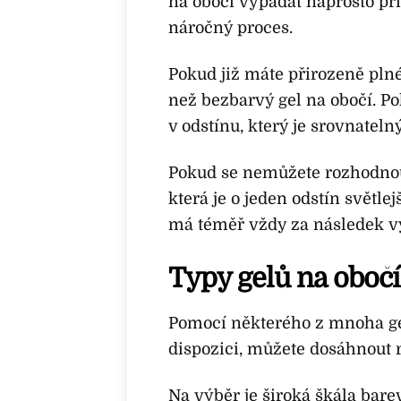
na obočí vypadat naprosto při
náročný proces.
Pokud již máte přirozeně plné
než bezbarvý gel na obočí. Po
v odstínu, který je srovnateln
Pokud se nemůžete rozhodnou
která je o jeden odstín světle
má téměř vždy za následek vy
Typy gelů na obočí
Pomocí některého z mnoha gel
dispozici, můžete dosáhnout 
Na výběr je široká škála bare