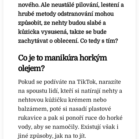
nového. Ale neustálé pilování, leštění a
hrubé metody odstraňování mohou
způsobit, že nehty budou slabé a
kůžička vysušená, takže se bude
zachytávat o oblečení. Co tedy s tím?
Co je to manikúra horkým
olejem?
Pokud se podíváte na TikTok, narazíte
na spoustu lidí, kteří si natírají nehty a
nehtovou kůžičku krémem nebo
balzámem, poté si nasadí plastové
rukavice a pak si ponoří ruce do horké
vody, aby se namočily. Existují však i
jiné způsoby, jak na to jít.