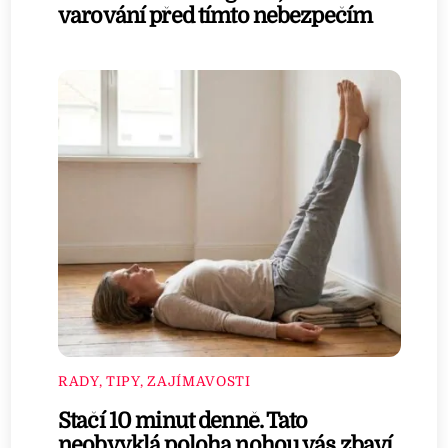
varování před tímto nebezpečím
RADY, TIPY, ZAJÍMAVOSTI
Stačí 10 minut denně. Tato
neobvyklá poloha nohou vás zbaví