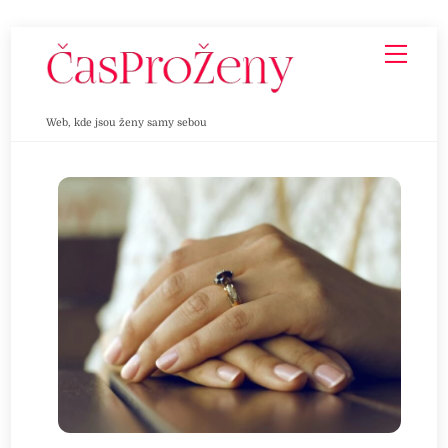
Skip
Men
to
content
Web, kde jsou ženy samy sebou