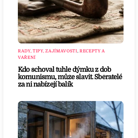
RADY, TIPY, ZAJÍMAVOSTI
,
RECEPTY A
VAŘENÍ
Kdo schoval tuhle dýmku z dob
komunismu, může slavit. Sběratelé
za ni nabízejí balík