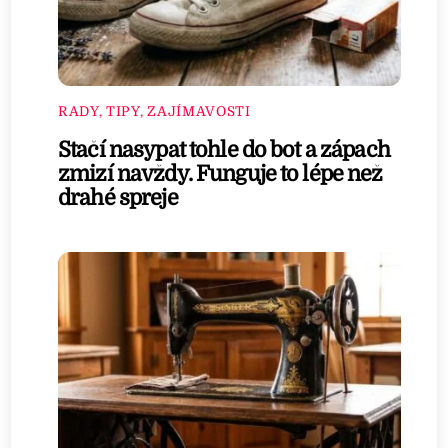
RADY, TIPY, ZAJÍMAVOSTI
Stačí nasypat tohle do bot a zápach
zmizí navždy. Funguje to lépe než
drahé spreje