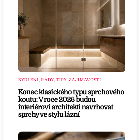
BYDLENÍ
,
RADY, TIPY, ZAJÍMAVOSTI
Konec klasického typu sprchového
koutu: V roce 2026 budou
interiéroví architekti navrhovat
sprchy ve stylu lázní