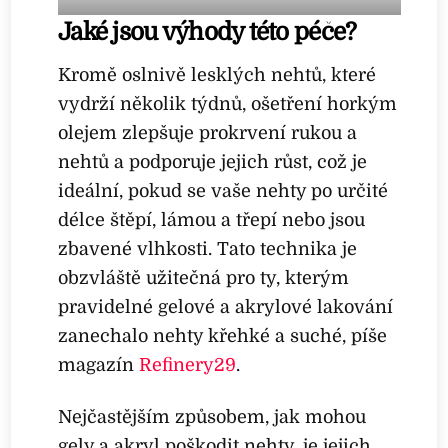
Jaké jsou výhody této péče?
Kromě oslnivě lesklých nehtů, které
vydrží několik týdnů, ošetření horkým
olejem zlepšuje prokrvení rukou a
nehtů a podporuje jejich růst, což je
ideální, pokud se vaše nehty po určité
délce štěpí, lámou a třepí nebo jsou
zbavené vlhkosti. Tato technika je
obzvláště užitečná pro ty, kterým
pravidelné gelové a akrylové lakování
zanechalo nehty křehké a suché, píše
magazín
Refinery29
.
Nejčastějším způsobem, jak mohou
gely a akryl poškodit nehty, je jejich