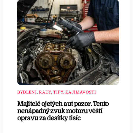
BYDLENÍ
,
RADY, TIPY, ZAJÍMAVOSTI
Majitelé ojetých aut pozor. Tento
nenápadný zvuk motoru věští
opravu za desítky tisíc