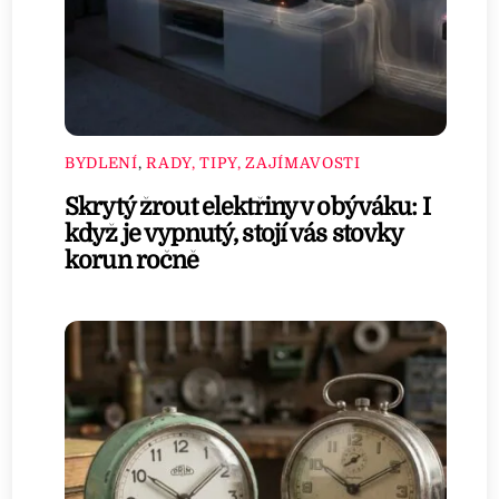
BYDLENÍ
,
RADY, TIPY, ZAJÍMAVOSTI
Skrytý žrout elektřiny v obýváku: I
když je vypnutý, stojí vás stovky
korun ročně