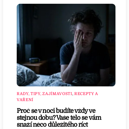
RADY, TIPY, ZAJÍMAVOSTI
,
RECEPTY A
VAŘENÍ
Proč se v noci budíte vždy ve
stejnou dobu? Vaše tělo se vám
snaží něco důležitého říct