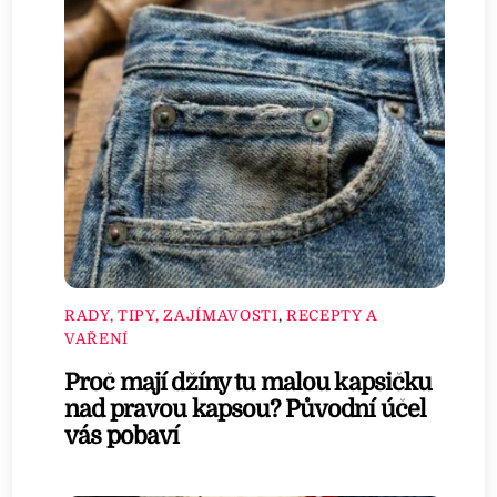
RADY, TIPY, ZAJÍMAVOSTI
,
RECEPTY A
VAŘENÍ
Proč mají džíny tu malou kapsičku
nad pravou kapsou? Původní účel
vás pobaví