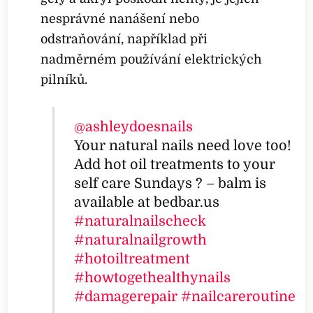
nesprávné nanášení nebo
odstraňování, například při
nadměrném používání elektrických
pilníků.
@ashleydoesnails
Your natural nails need love too!
Add hot oil treatments to your
self care Sundays ? – balm is
available at bedbar.us
#naturalnailscheck
#naturalnailgrowth
#hotoiltreatment
#howtogethealthynails
#damagerepair
#nailcareroutine