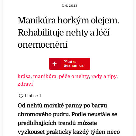
7. 6. 2023
Manikúra horkým olejem.
Rehabilituje nehty a léčí
onemocnění
krása
,
manikúra
,
péče o nehty
,
rady a tipy
,
zdraví
Od nehtů mořské panny po barvu
chromového pudru. Podle neustále se
předbíhajících trendů můžete
vyzkoušet prakticky každý týden něco