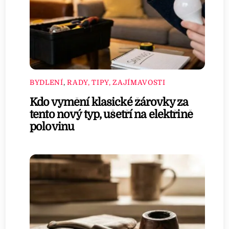
BYDLENÍ
,
RADY, TIPY, ZAJÍMAVOSTI
Kdo vymění klasické žárovky za
tento nový typ, ušetří na elektřině
polovinu