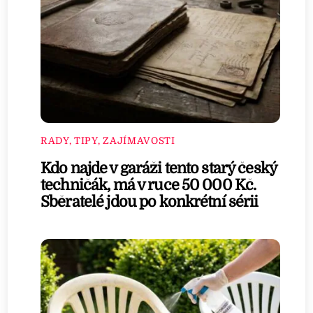
RADY, TIPY, ZAJÍMAVOSTI
Kdo najde v garáži tento starý český
techničák, má v ruce 50 000 Kč.
Sběratelé jdou po konkrétní sérii