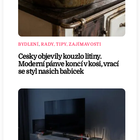
BYDLENÍ
,
RADY, TIPY, ZAJÍMAVOSTI
Češky objevily kouzlo litiny.
Moderní pánve končí v koši, vrací
se styl našich babiček