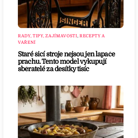
RADY, TIPY, ZAJÍMAVOSTI
,
RECEPTY A
VAŘENÍ
Staré šicí stroje nejsou jen lapače
prachu. Tento model vykupují
sběratelé za desítky tisíc