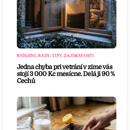
BYDLENÍ
,
RADY, TIPY, ZAJÍMAVOSTI
Jedna chyba při větrání v zimě vás
stojí 3 000 Kč měsíčně. Dělá ji 90 %
Čechů