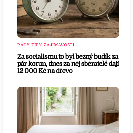
RADY, TIPY, ZAJÍMAVOSTI
Za socialismu to byl běžný budík za
pár korun, dnes za něj sběratelé dají
12 000 Kč na dřevo