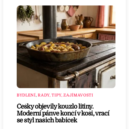
BYDLENÍ
,
RADY, TIPY, ZAJÍMAVOSTI
Češky objevily kouzlo litiny.
Moderní pánve končí v koši, vrací
se styl našich babiček