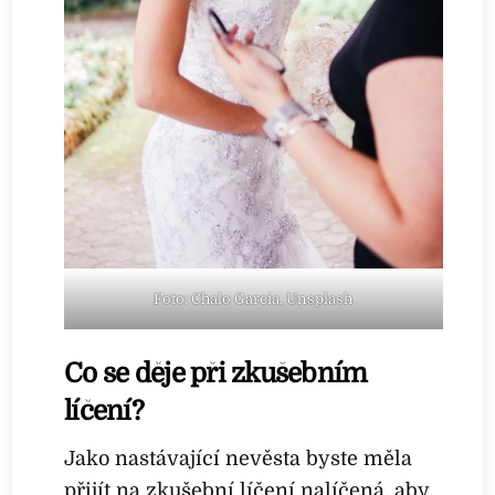
Foto: Chalo Garcia, Unsplash
Co se děje při zkušebním
líčení?
Jako nastávající nevěsta byste měla
přijít na zkušební líčení nalíčená, aby