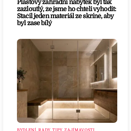
Plastový zahradní nábytek byl tak
zažloutlý, že jsme ho chtěli vyhodit:
Stačil jeden materiál ze skříně, aby
byl zase bílý
BYDLENÍ
,
RADY, TIPY, ZAJÍMAVOSTI