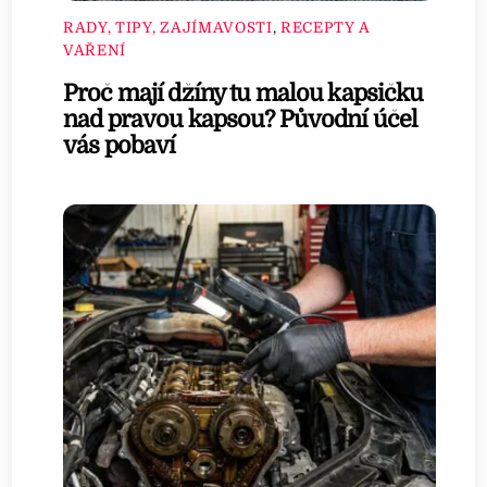
RADY, TIPY, ZAJÍMAVOSTI
,
RECEPTY A
VAŘENÍ
Proč mají džíny tu malou kapsičku
nad pravou kapsou? Původní účel
vás pobaví