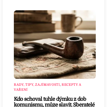
RADY, TIPY, ZAJÍMAVOSTI
,
RECEPTY A
VAŘENÍ
Kdo schoval tuhle dýmku z dob
komunismu, může slavit. Sběratelé