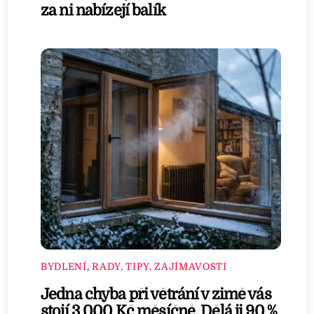
za ni nabízejí balík
BYDLENÍ
,
RADY, TIPY, ZAJÍMAVOSTI
Jedna chyba při větrání v zimě vás
stojí 3 000 Kč měsíčně. Dělá ji 90 %