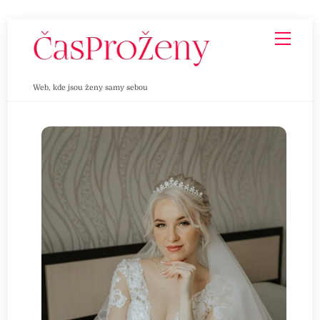
Skip
Men
to
content
Web, kde jsou ženy samy sebou