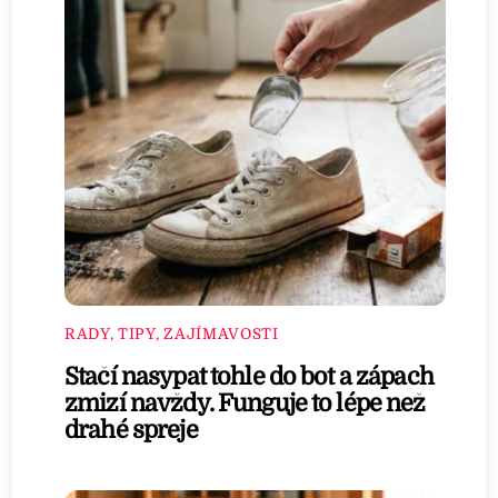
RADY, TIPY, ZAJÍMAVOSTI
Stačí nasypat tohle do bot a zápach
zmizí navždy. Funguje to lépe než
drahé spreje