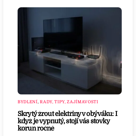
BYDLENÍ
,
RADY, TIPY, ZAJÍMAVOSTI
Skrytý žrout elektřiny v obýváku: I
když je vypnutý, stojí vás stovky
korun ročně