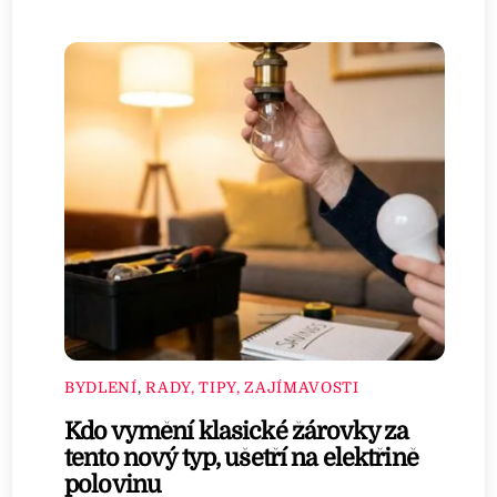
BYDLENÍ
,
RADY, TIPY, ZAJÍMAVOSTI
Kdo vymění klasické žárovky za
tento nový typ, ušetří na elektřině
polovinu