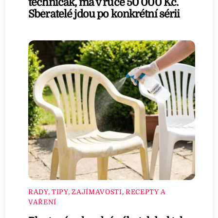
techničák, má v ruce 50 000 Kč.
Sběratelé jdou po konkrétní sérii
RADY, TIPY, ZAJÍMAVOSTI
,
RECEPTY A
VAŘENÍ