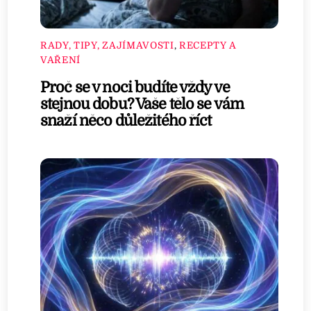
RADY, TIPY, ZAJÍMAVOSTI
,
RECEPTY A
VAŘENÍ
Proč se v noci budíte vždy ve
stejnou dobu? Vaše tělo se vám
snaží něco důležitého říct