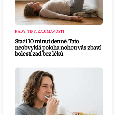
RADY, TIPY, ZAJÍMAVOSTI
Stačí 10 minut denně. Tato
neobvyklá poloha nohou vás zbaví
bolestí zad bez léků