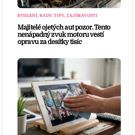
BYDLENÍ
,
RADY, TIPY, ZAJÍMAVOSTI
Majitelé ojetých aut pozor. Tento
nenápadný zvuk motoru věští
opravu za desítky tisíc