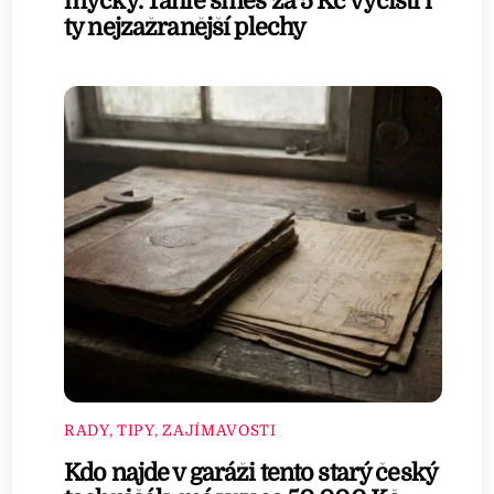
myčky. Tahle směs za 5 Kč vyčistí i
ty nejzažranější plechy
RADY, TIPY, ZAJÍMAVOSTI
Kdo najde v garáži tento starý český