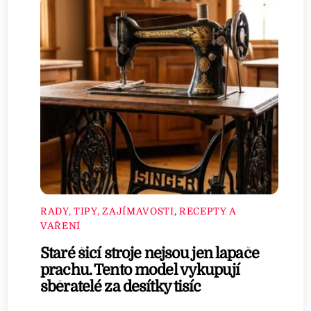
RADY, TIPY, ZAJÍMAVOSTI
,
RECEPTY A
VAŘENÍ
Staré šicí stroje nejsou jen lapače
prachu. Tento model vykupují
sběratelé za desítky tisíc