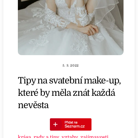
5. 3. 2022
Tipy na svatební make-up,
které by měla znát každá
nevěsta
krása
,
rady a tipy
,
vztahy
,
zajímavosti