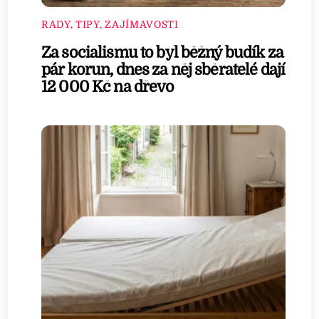
RADY, TIPY, ZAJÍMAVOSTI
Za socialismu to byl běžný budík za
pár korun, dnes za něj sběratelé dají
12 000 Kč na dřevo