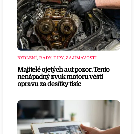
BYDLENÍ
,
RADY, TIPY, ZAJÍMAVOSTI
Majitelé ojetých aut pozor. Tento
nenápadný zvuk motoru věští
opravu za desítky tisíc