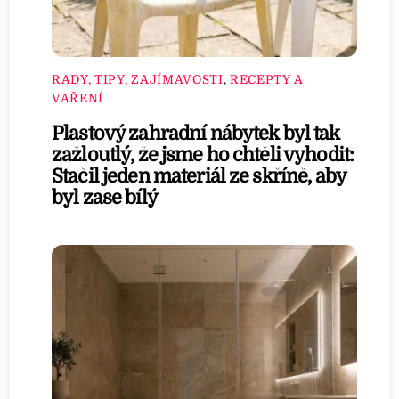
RADY, TIPY, ZAJÍMAVOSTI
,
RECEPTY A
VAŘENÍ
Plastový zahradní nábytek byl tak
zažloutlý, že jsme ho chtěli vyhodit:
Stačil jeden materiál ze skříně, aby
byl zase bílý