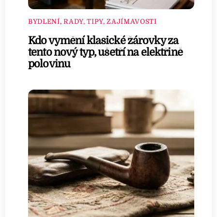
BYDLENÍ
,
RADY, TIPY, ZAJÍMAVOSTI
Kdo vymění klasické žárovky za
tento nový typ, ušetří na elektřině
polovinu