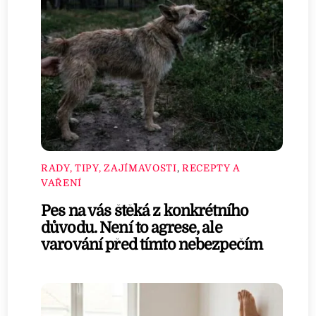
RADY, TIPY, ZAJÍMAVOSTI
,
RECEPTY A
VAŘENÍ
Pes na vás štěká z konkrétního
důvodu. Není to agrese, ale
varování před tímto nebezpečím