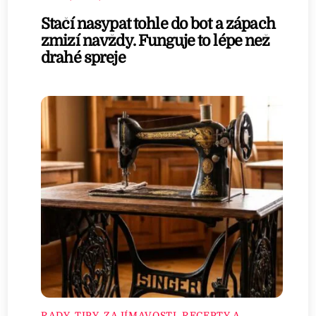
Stačí nasypat tohle do bot a zápach
zmizí navždy. Funguje to lépe než
drahé spreje
RADY, TIPY, ZAJÍMAVOSTI
,
RECEPTY A