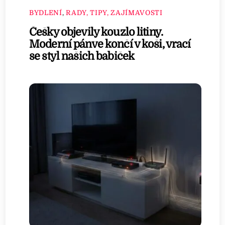
BYDLENÍ
,
RADY, TIPY, ZAJÍMAVOSTI
Češky objevily kouzlo litiny.
Moderní pánve končí v koši, vrací
se styl našich babiček