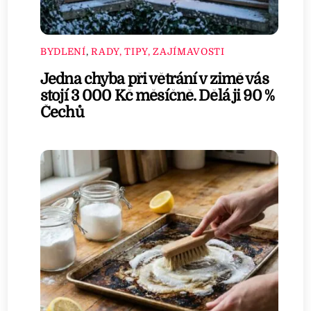
BYDLENÍ
,
RADY, TIPY, ZAJÍMAVOSTI
Jedna chyba při větrání v zimě vás
stojí 3 000 Kč měsíčně. Dělá ji 90 %
Čechů