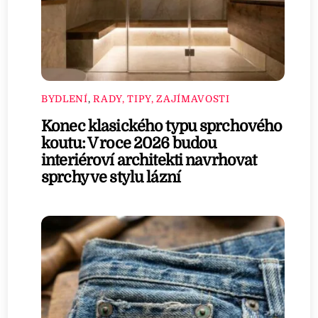
BYDLENÍ
,
RADY, TIPY, ZAJÍMAVOSTI
Konec klasického typu sprchového
koutu: V roce 2026 budou
interiéroví architekti navrhovat
sprchy ve stylu lázní