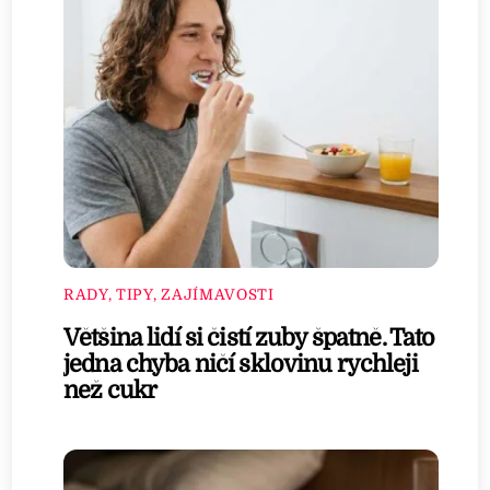
RADY, TIPY, ZAJÍMAVOSTI
Většina lidí si čistí zuby špatně. Tato
jedna chyba ničí sklovinu rychleji
než cukr