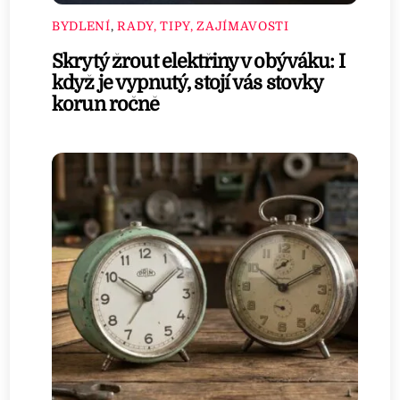
BYDLENÍ
,
RADY, TIPY, ZAJÍMAVOSTI
Skrytý žrout elektřiny v obýváku: I
když je vypnutý, stojí vás stovky
korun ročně