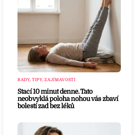
RADY, TIPY, ZAJÍMAVOSTI
Stačí 10 minut denně. Tato
neobvyklá poloha nohou vás zbaví
bolestí zad bez léků