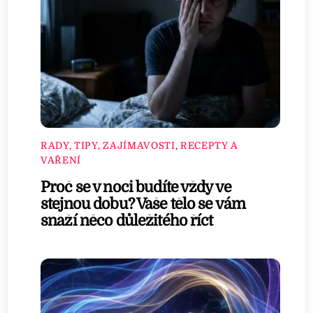
RADY, TIPY, ZAJÍMAVOSTI
,
RECEPTY A
VAŘENÍ
Proč se v noci budíte vždy ve
stejnou dobu? Vaše tělo se vám
snaží něco důležitého říct