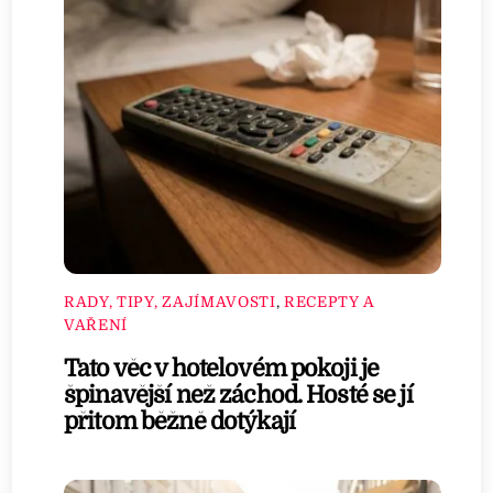
RADY, TIPY, ZAJÍMAVOSTI
,
RECEPTY A
VAŘENÍ
Tato věc v hotelovém pokoji je
špinavější než záchod. Hosté se jí
přitom běžně dotýkají