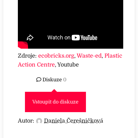
Zdroje:
ecobricks.org
,
Waste-ed
,
Plastic
Action Centre
, Youtube
Diskuze
0
Vstoupit do diskuze
Autor:
Daniela Čerešničková