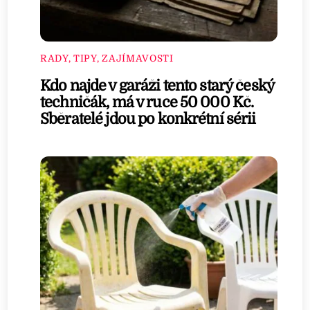
RADY, TIPY, ZAJÍMAVOSTI
Kdo najde v garáži tento starý český
techničák, má v ruce 50 000 Kč.
Sběratelé jdou po konkrétní sérii