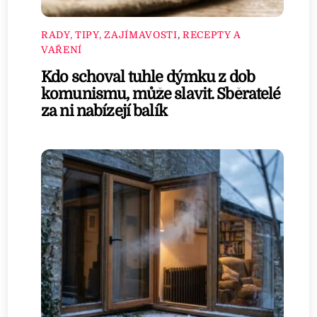
RADY, TIPY, ZAJÍMAVOSTI
,
RECEPTY A
VAŘENÍ
Kdo schoval tuhle dýmku z dob
komunismu, může slavit. Sběratelé
za ni nabízejí balík