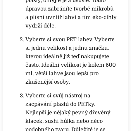
plasty, omyjte je a usušte. Touto
úpravou zabráníte tvorbě mikrobů
a plísní uvnitř lahví a tím eko-cihly
vydrží déle.
Vyberte si svou PET lahev. Vyberte
si jednu velikost a jednu značku,
kterou ideálně již teď nakupujete
často. Ideální velikost je kolem 500
ml, větší lahve jsou lepší pro
zkušenější osoby.
Vyberte si svůj nástroj na
zacpávání plastů do PETky.
Nejlepší je nějaký pevný dřevěný
klacek, sushi hůlka nebo něco
podobného tvaru. Důležité je se