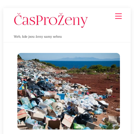
Skip
Men
to
content
Web, kde jsou ženy samy sebou