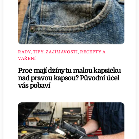
RADY, TIPY, ZAJÍMAVOSTI
,
RECEPTY A
VAŘENÍ
Proč mají džíny tu malou kapsičku
nad pravou kapsou? Původní účel
vás pobaví