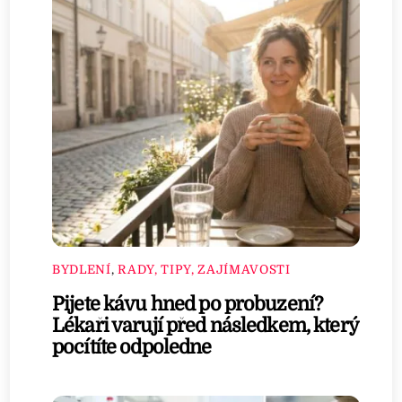
BYDLENÍ
,
RADY, TIPY, ZAJÍMAVOSTI
Pijete kávu hned po probuzení?
Lékaři varují před následkem, který
pocítíte odpoledne