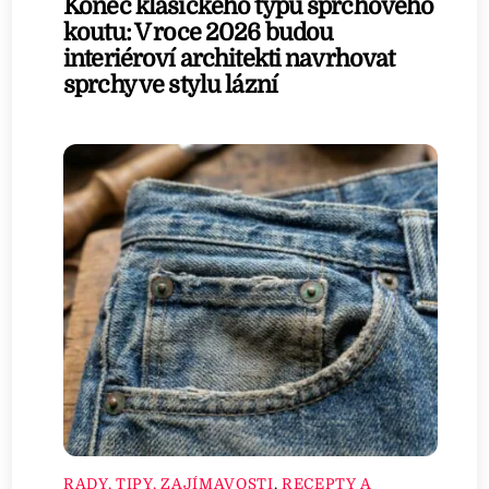
Konec klasického typu sprchového
koutu: V roce 2026 budou
interiéroví architekti navrhovat
sprchy ve stylu lázní
RADY, TIPY, ZAJÍMAVOSTI
,
RECEPTY A