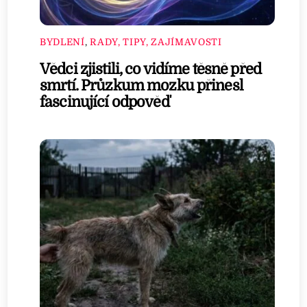
BYDLENÍ
,
RADY, TIPY, ZAJÍMAVOSTI
Vědci zjistili, co vidíme těsně před
smrtí. Průzkum mozku přinesl
fascinující odpověď