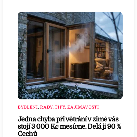
BYDLENÍ
,
RADY, TIPY, ZAJÍMAVOSTI
Jedna chyba při větrání v zimě vás
stojí 3 000 Kč měsíčně. Dělá ji 90 %
Čechů