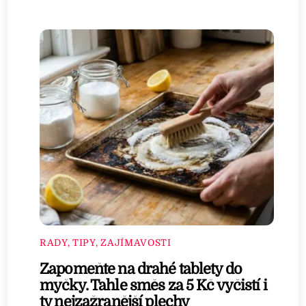
RADY, TIPY, ZAJÍMAVOSTI
Zapomeňte na drahé tablety do
myčky. Tahle směs za 5 Kč vyčistí i
ty nejzažranější plechy