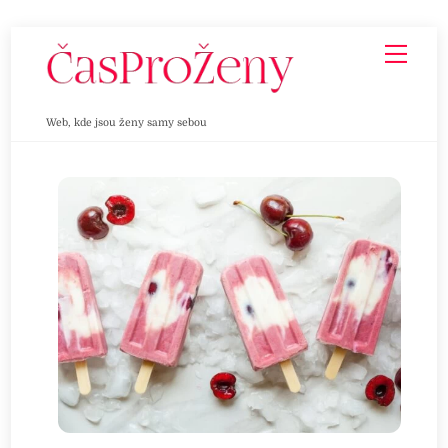
Skip
Men
to
content
Web, kde jsou ženy samy sebou