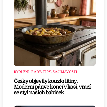
BYDLENÍ
,
RADY, TIPY, ZAJÍMAVOSTI
Češky objevily kouzlo litiny.
Moderní pánve končí v koši, vrací
se styl našich babiček