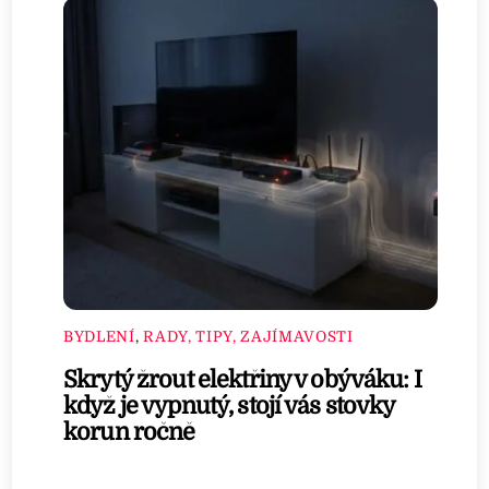
BYDLENÍ
,
RADY, TIPY, ZAJÍMAVOSTI
Skrytý žrout elektřiny v obýváku: I
když je vypnutý, stojí vás stovky
korun ročně