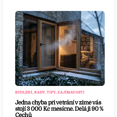
BYDLENÍ
,
RADY, TIPY, ZAJÍMAVOSTI
Jedna chyba při větrání v zimě vás
stojí 3 000 Kč měsíčně. Dělá ji 90 %
Čechů