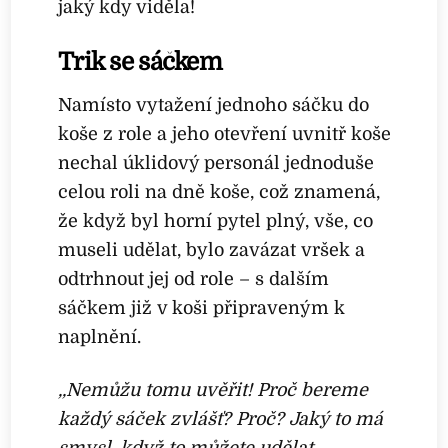
jaký kdy viděla!
Trik se sáčkem
Namísto vytažení jednoho sáčku do
koše z role a jeho otevření uvnitř koše
nechal úklidový personál jednoduše
celou roli na dně koše, což znamená,
že když byl horní pytel plný, vše, co
museli udělat, bylo zavázat vršek a
odtrhnout jej od role – s dalším
sáčkem již v koši připraveným k
naplnění.
,,Nemůžu tomu uvěřit! Proč bereme
každý sáček zvlášť? Proč? Jaký to má
smysl, když to můžete udělat