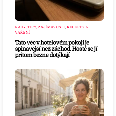
RADY, TIPY, ZAJÍMAVOSTI
,
RECEPTY A
VAŘENÍ
Tato věc v hotelovém pokoji je
špinavější než záchod. Hosté se jí
přitom běžně dotýkají