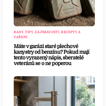
RADY, TIPY, ZAJÍMAVOSTI
,
RECEPTY A
VAŘENÍ
Máte v garáži staré plechové
kanystry od benzínu? Pokud mají
tento vyražený nápis, sběratelé
veteránů se o ně poperou