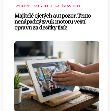
BYDLENÍ
,
RADY, TIPY, ZAJÍMAVOSTI
Majitelé ojetých aut pozor. Tento
nenápadný zvuk motoru věští
opravu za desítky tisíc