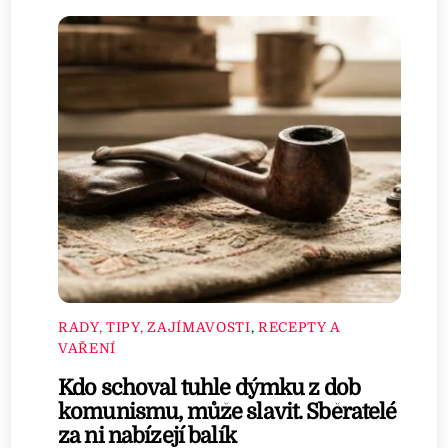
RADY, TIPY, ZAJÍMAVOSTI
,
RECEPTY A
VAŘENÍ
Kdo schoval tuhle dýmku z dob
komunismu, může slavit. Sběratelé
za ni nabízejí balík