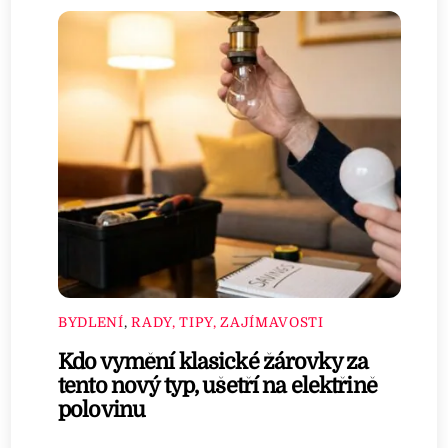
BYDLENÍ
,
RADY, TIPY, ZAJÍMAVOSTI
Kdo vymění klasické žárovky za
tento nový typ, ušetří na elektřině
polovinu