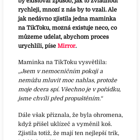
by existoval způsob, jak to zvládnout
rychleji, mnozí z nás by to vzali. Ale
jak nedávno zjistila jedna maminka
na TikToku, možná existuje něco, co
můžeme udělat, abychom proces
urychlili, píše
Mirror
.
Maminka na TikToku vysvětlila:
,,Jsem v nemocničním pokoji a
nemůžu mluvit moc nahlas, protože
moje dcera spí. Všechno je v pořádku,
jsme chvíli před propuštěním.“
Dále však přiznala, že byla ohromena,
když přišel uklízeč a vyměnil koš.
Zjistila totiž, že mají ten nejlepší trik,