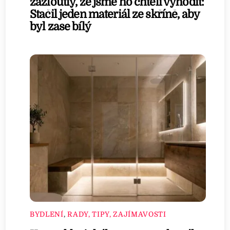
zažloutlý, že jsme ho chtěli vyhodit:
Stačil jeden materiál ze skříně, aby
byl zase bílý
BYDLENÍ
,
RADY, TIPY, ZAJÍMAVOSTI