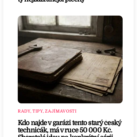
RADY, TIPY, ZAJÍMAVOSTI
Kdo najde v garáži tento starý český
techničák, má v ruce 50 000 Kč.