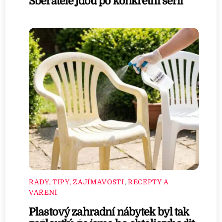
Sběratelé jdou po konkrétní sérii
RADY, TIPY, ZAJÍMAVOSTI
,
RECEPTY A
VAŘENÍ
Plastový zahradní nábytek byl tak