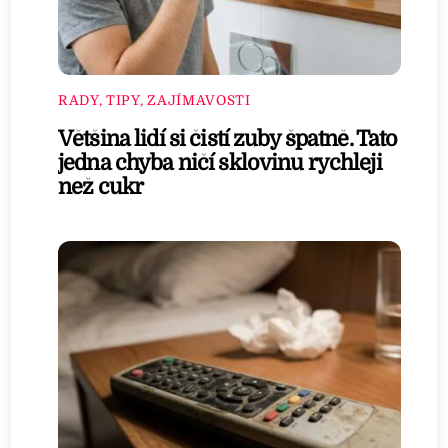
RADY, TIPY, ZAJÍMAVOSTI
Většina lidí si čistí zuby špatně. Tato
jedna chyba ničí sklovinu rychleji
než cukr