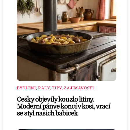
BYDLENÍ
,
RADY, TIPY, ZAJÍMAVOSTI
Češky objevily kouzlo litiny.
Moderní pánve končí v koši, vrací
se styl našich babiček