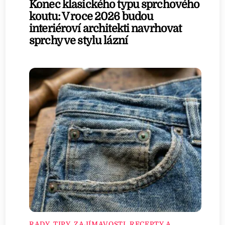
Konec klasického typu sprchového
koutu: V roce 2026 budou
interiéroví architekti navrhovat
sprchy ve stylu lázní
RADY, TIPY, ZAJÍMAVOSTI
,
RECEPTY A