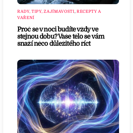
RADY, TIPY, ZAJÍMAVOSTI
,
RECEPTY A
VAŘENÍ
Proč se v noci budíte vždy ve
stejnou dobu? Vaše tělo se vám
snaží něco důležitého říct