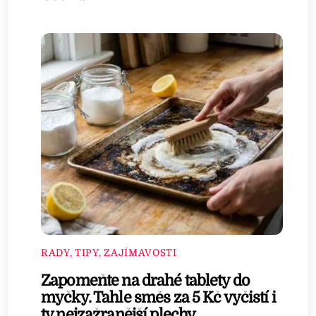
RADY, TIPY, ZAJÍMAVOSTI
Zapomeňte na drahé tablety do
myčky. Tahle směs za 5 Kč vyčistí i
ty nejzažranější plechy