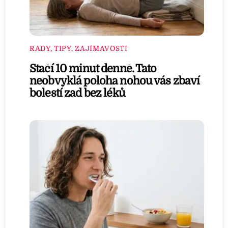
RADY, TIPY, ZAJÍMAVOSTI
Stačí 10 minut denně. Tato
neobvyklá poloha nohou vás zbaví
bolestí zad bez léků