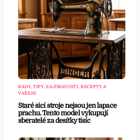
RADY, TIPY, ZAJÍMAVOSTI
,
RECEPTY A
VAŘENÍ
Staré šicí stroje nejsou jen lapače
prachu. Tento model vykupují
sběratelé za desítky tisíc