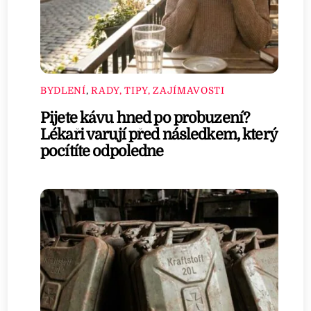
BYDLENÍ
,
RADY, TIPY, ZAJÍMAVOSTI
Pijete kávu hned po probuzení?
Lékaři varují před následkem, který
pocítíte odpoledne