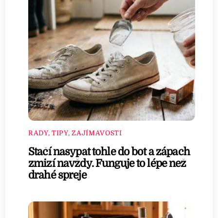
RADY, TIPY, ZAJÍMAVOSTI
Stačí nasypat tohle do bot a zápach
zmizí navždy. Funguje to lépe než
drahé spreje