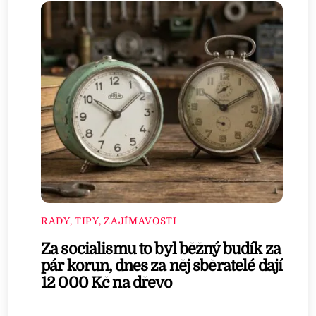
RADY, TIPY, ZAJÍMAVOSTI
Za socialismu to byl běžný budík za
pár korun, dnes za něj sběratelé dají
12 000 Kč na dřevo