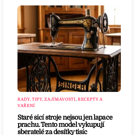
RADY, TIPY, ZAJÍMAVOSTI
,
RECEPTY A
VAŘENÍ
Staré šicí stroje nejsou jen lapače
prachu. Tento model vykupují
sběratelé za desítky tisíc