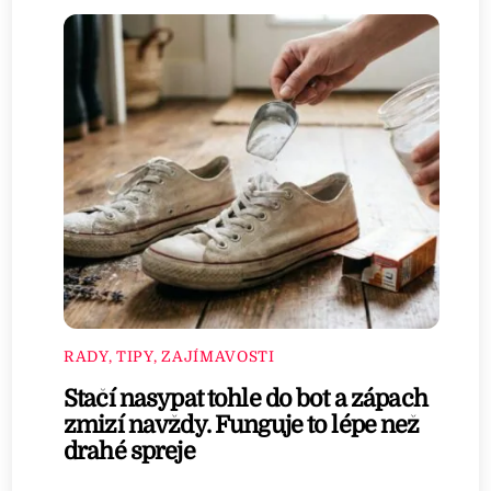
RADY, TIPY, ZAJÍMAVOSTI
Stačí nasypat tohle do bot a zápach
zmizí navždy. Funguje to lépe než
drahé spreje