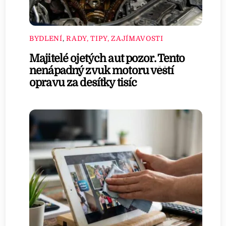
BYDLENÍ
,
RADY, TIPY, ZAJÍMAVOSTI
Majitelé ojetých aut pozor. Tento
nenápadný zvuk motoru věští
opravu za desítky tisíc