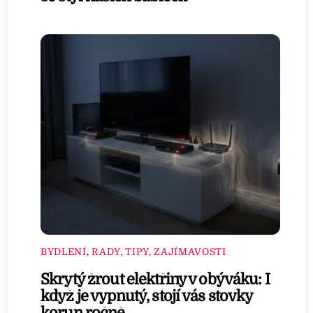
BYDLENÍ
,
RADY, TIPY, ZAJÍMAVOSTI
Skrytý žrout elektřiny v obýváku: I
když je vypnutý, stojí vás stovky
korun ročně