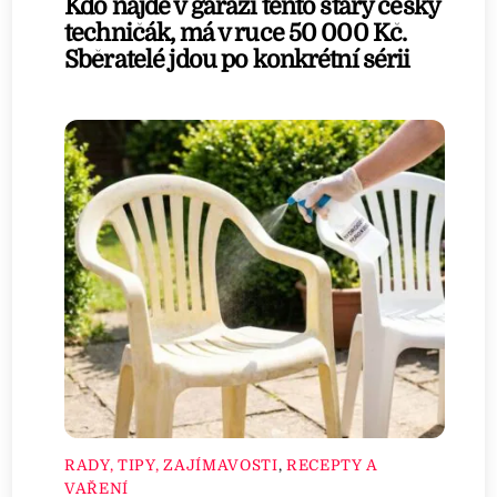
Kdo najde v garáži tento starý český
techničák, má v ruce 50 000 Kč.
Sběratelé jdou po konkrétní sérii
RADY, TIPY, ZAJÍMAVOSTI
,
RECEPTY A
VAŘENÍ