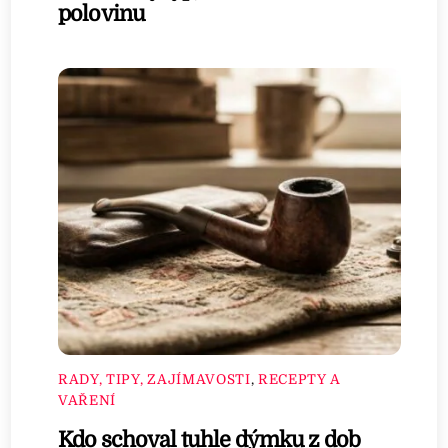
polovinu
RADY, TIPY, ZAJÍMAVOSTI
,
RECEPTY A
VAŘENÍ
Kdo schoval tuhle dýmku z dob