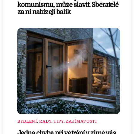
komunismu, může slavit. Sběratelé
za ni nabízejí balík
BYDLENÍ
,
RADY, TIPY, ZAJÍMAVOSTI
Jedna chyba při větrání v zimě vás