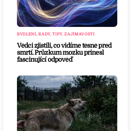
BYDLENÍ
,
RADY, TIPY, ZAJÍMAVOSTI
Vědci zjistili, co vidíme těsně před
smrtí. Průzkum mozku přinesl
fascinující odpověď