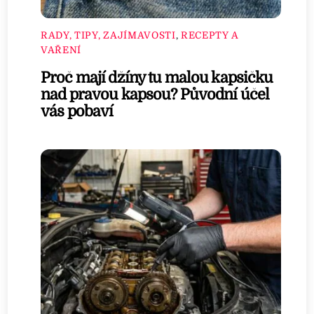
RADY, TIPY, ZAJÍMAVOSTI
,
RECEPTY A
VAŘENÍ
Proč mají džíny tu malou kapsičku
nad pravou kapsou? Původní účel
vás pobaví