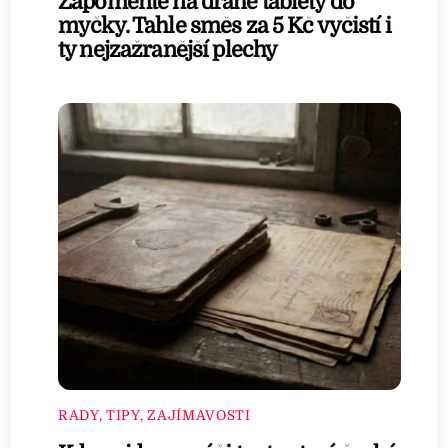
Zapomeňte na drahé tablety do
myčky. Tahle směs za 5 Kč vyčistí i
ty nejzažranější plechy
RADY, TIPY, ZAJÍMAVOSTI