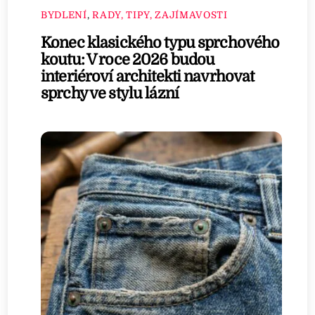
BYDLENÍ
,
RADY, TIPY, ZAJÍMAVOSTI
Konec klasického typu sprchového
koutu: V roce 2026 budou
interiéroví architekti navrhovat
sprchy ve stylu lázní