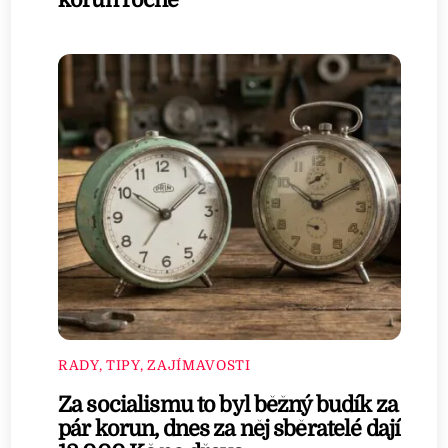
RADY, TIPY, ZAJÍMAVOSTI
Za socialismu to byl běžný budík za
pár korun, dnes za něj sběratelé dají