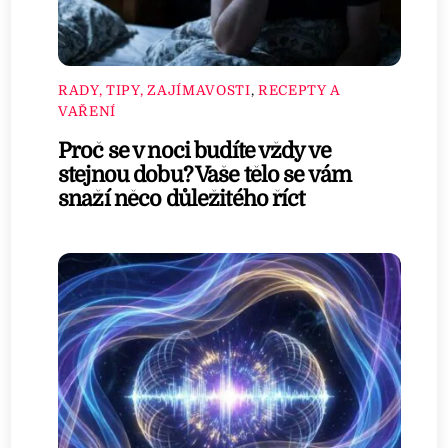
RADY, TIPY, ZAJÍMAVOSTI
,
RECEPTY A
VAŘENÍ
Proč se v noci budíte vždy ve
stejnou dobu? Vaše tělo se vám
snaží něco důležitého říct