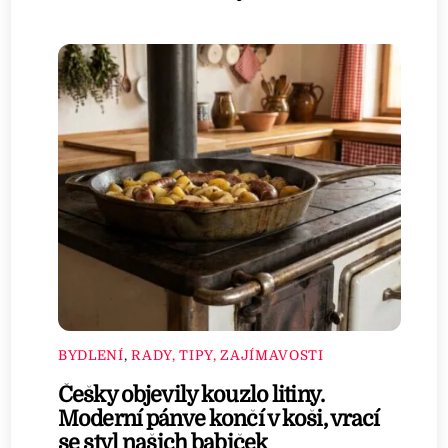
BYDLENÍ
,
RADY, TIPY, ZAJÍMAVOSTI
Češky objevily kouzlo litiny.
Moderní pánve končí v koši, vrací
se styl našich babiček